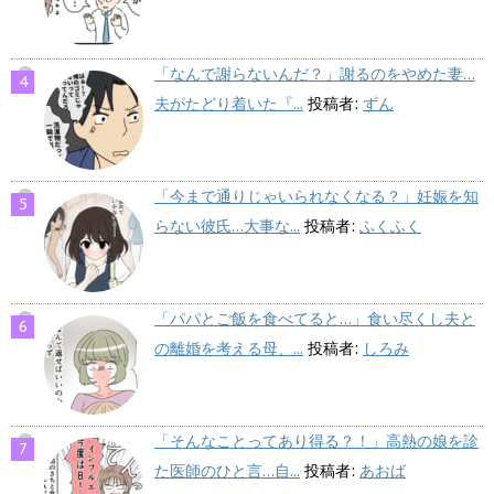
「なんで謝らないんだ？」謝るのをやめた妻…
夫がたどり着いた『...
投稿者:
ずん
「今まで通りじゃいられなくなる？」妊娠を知
らない彼氏…大事な...
投稿者:
ふくふく
「パパとご飯を食べてると…」食い尽くし夫と
の離婚を考える母、...
投稿者:
しろみ
「そんなことってあり得る？！」高熱の娘を診
た医師のひと言…自...
投稿者:
あおば