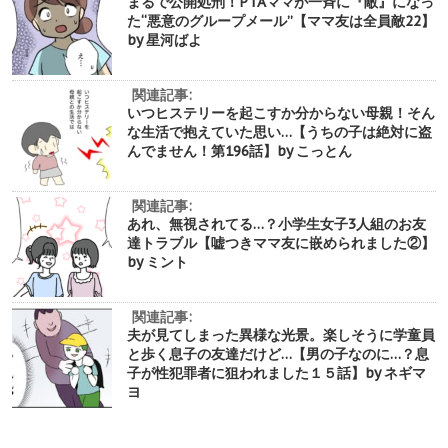
まるで公開処刑！PTAママが一斉に『敵』になっ
た“悪意のグループメール”【ママ友は全員敵22】
by 星河ばよ
関連記事:
いつヒステリーを起こすか分からない母親！そん
な生活で抱えていた思い…【うちの子は絶対に盗
んでません！第196話】by こっとん
関連記事:
あれ、無視されてる…？小学生女子3人組のお友
達トラブル【嘘つきママ友に嵌められました②】
by ミント
関連記事:
夫が見てしまった異様な光景。楽しそうに学童員
と歩く息子の友達だけど…【男の子なのに…？息
子が性犯罪者に狙われました１５話】by ネギマ
ヨ