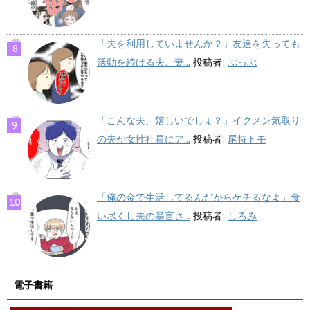
「夫を利用していませんか？」友達を失っても
活動を続ける夫。妻...
投稿者:
ぷっぷ
「こんな夫、嬉しいでしょ？」イクメン気取り
の夫が女性社員にア...
投稿者:
尾持トモ
「俺の金で生活してるんだからケチるなよ」食
い尽くし夫の暴言さ...
投稿者:
しろみ
電子書籍