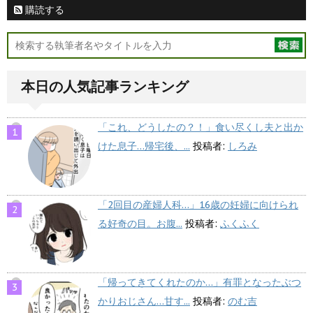
購読する
本日の人気記事ランキング
「これ、どうしたの？！」食い尽くし夫と出か
けた息子…帰宅後、...
投稿者:
しろみ
「2回目の産婦人科…」16歳の妊婦に向けられ
る好奇の目。お腹...
投稿者:
ふくふく
「帰ってきてくれたのか…」有罪となったぶつ
かりおじさん…甘す...
投稿者:
のむ吉