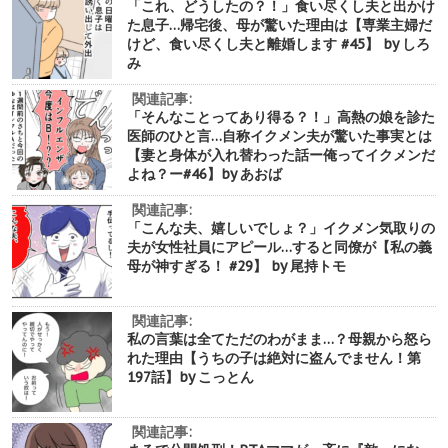
「これ、どうしたの？！」食い尽くし夫と出かけ
た息子…帰宅後、母が驚いた理由は【専業主婦だ
けど、食い尽くし夫と離婚します #45】 by しろ
み
関連記事:
「そんなことってあり得る？！」高熱の娘を診た
医師のひと言…自称イクメン夫が驚いた事実とは
【妻と身体が入れ替わった話ー俺ってイクメンだ
よね？ー#46】by あおば
関連記事:
「こんな夫、嬉しいでしょ？」イクメン気取りの
夫が女性社員にアピール…すると同僚が【私の義
母が神すぎる！ #29】 by 尾持トモ
関連記事:
私の言葉は全てただのわがまま…？母親から怒ら
れた理由【うちの子は絶対に盗んでません！第
197話】by こっとん
関連記事: