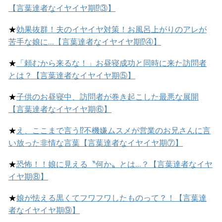
【言葉達者なイヤイヤ期⁉︎③】
★
効果抜群！夫のイヤイヤ対策！お風呂上がりのアレが
苦手な娘に…【言葉達者なイヤイヤ期⁉︎④】
★
「頼むから来るな！」お昼寝成功と同時に来た訪問者
とは？【言葉達者なイヤイヤ期⑤】
★
子供のお昼寝中、訪問者が巻き起こした最悪な展開
【言葉達者なイヤイヤ期⑥】
★
え、ここまで言う⁉︎不機嫌ムスメが営業のお兄さんに言
い放った非情な言葉【言葉達者なイヤイヤ期⑦】
★
恐怖！！娘に見える〝何か〟とは…？【言葉達者なイヤ
イヤ期⑧】
★
娘が怯える黒くてフワフワしたものって？！【言葉達
者なイヤイヤ期⑨】