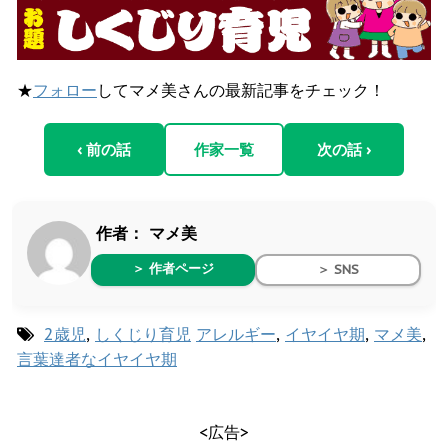
★
フォロー
してマメ美さんの最新記事をチェック！
‹ 前の話
作家一覧
次の話 ›
作者：
マメ美
＞ 作者ページ
＞ SNS
2歳児
,
しくじり育児
アレルギー
,
イヤイヤ期
,
マメ美
,
言葉達者なイヤイヤ期
<広告>