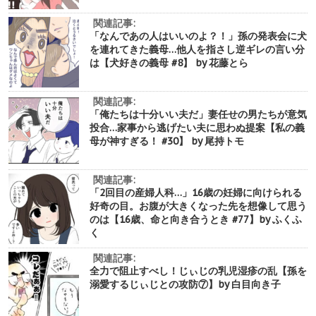
関連記事:
「なんであの人はいいのよ？！」孫の発表会に犬
を連れてきた義母…他人を指さし逆ギレの言い分
は【犬好きの義母 #8】 by 花藤とら
関連記事:
「俺たちは十分いい夫だ」妻任せの男たちが意気
投合…家事から逃げたい夫に思わぬ提案【私の義
母が神すぎる！ #30】 by 尾持トモ
関連記事:
「2回目の産婦人科…」16歳の妊婦に向けられる
好奇の目。お腹が大きくなった先を想像して思う
のは【16歳、命と向き合うとき #77】by ふくふ
く
関連記事:
全力で阻止すべし！じぃじの乳児湿疹の乱【孫を
溺愛するじぃじとの攻防⑦】by 白目向き子