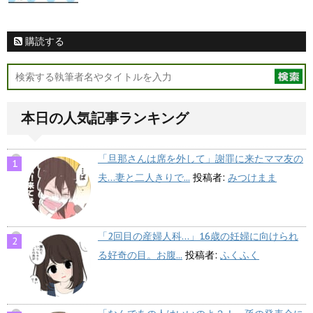
購読する
本日の人気記事ランキング
「旦那さんは席を外して」謝罪に来たママ友の
夫…妻と二人きりで...
投稿者:
みつけまま
「2回目の産婦人科…」16歳の妊婦に向けられ
る好奇の目。お腹...
投稿者:
ふくふく