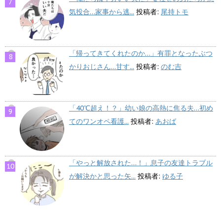
気投合…家事から逃...
投稿者:
尾持トモ
「帰ってきてくれたのか…」有罪となったぶつ
かりおじさん…甘す...
投稿者:
のむ吉
「40℃超え！？」幼い娘の高熱に焦る夫…初め
てのワンオペ看護...
投稿者:
あおば
「やっと解放された…！」息子の友達トラブル
が解決かと思った矢...
投稿者:
ゆる子