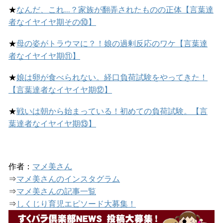
★
なんだ、これ…？家族が翻弄されたものの正体【言葉達
者なイヤイヤ期その⑩】
★
母の姿がトラウマに？！娘の過剰反応のワケ【言葉達
者なイヤイヤ期⑪】
★
娘は卵が食べられない。経口負荷試験をやってきた！
【言葉達者なイヤイヤ期⑫】
★
戦いは朝から始まっている！初めての負荷試験。【言
葉達者なイヤイヤ期⑬】
作者：
マメ美さん
⇒
マメ美さんのインスタグラム
⇒
マメ美さんの記事一覧
⇒
しくじり育児エピソード大募集！