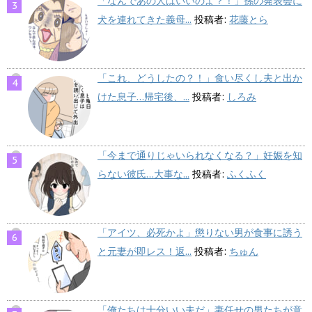
「なんであの人はいいのよ？！」孫の発表会に
犬を連れてきた義母...
投稿者:
花藤とら
「これ、どうしたの？！」食い尽くし夫と出か
けた息子…帰宅後、...
投稿者:
しろみ
「今まで通りじゃいられなくなる？」妊娠を知
らない彼氏…大事な...
投稿者:
ふくふく
「アイツ、必死かよ」懲りない男が食事に誘う
と元妻が即レス！返...
投稿者:
ちゅん
「俺たちは十分いい夫だ」妻任せの男たちが意