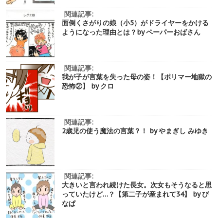
関連記事:
面倒くさがりの娘（小5）がドライヤーをかける
ようになった理由とは？by ペーパーおばさん
関連記事:
我が子が言葉を失った母の姿！【ポリマー地獄の
恐怖②】 by クロ
関連記事:
2歳児の使う魔法の言葉？！ by やまぎし みゆき
関連記事:
大きいと言われ続けた長女。次女もそうなると思
っていたけど…？【第二子が産まれて34】 by ぴ
なぱ