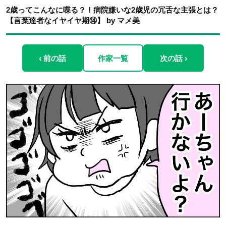
2歳ってこんなに喋る？！病院嫌いな2歳児の冗舌な主張とは？
【言葉達者なイヤイヤ期⑭】 by マメ美
‹ 前の話
作家一覧
次の話 ›