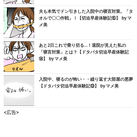
夫も本気でドン引きした入院中の寝言対策。「タ
オルで〇〇作戦」！【切迫早産体験記⑮】 by マ
メ美
あと2日これで乗り切る…！退院が見えた私の
「寝言対策」とは？【ドタバタ切迫早産体験記
⑭】 by マメ美
入院中、寝るのが怖い・・繰り返す大部屋の悪夢
【ドタバタ切迫早産体験記⑬】 by マメ美
<広告>