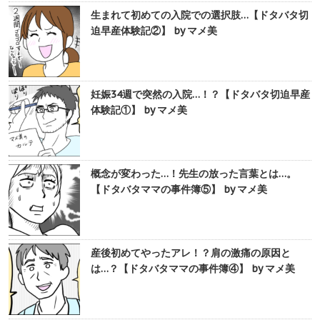
生まれて初めての入院での選択肢…【ドタバタ切
迫早産体験記②】 by マメ美
妊娠34週で突然の入院…！？【ドタバタ切迫早産
体験記①】 by マメ美
概念が変わった…！先生の放った言葉とは…。
【ドタバタママの事件簿⑤】 by マメ美
産後初めてやったアレ！？肩の激痛の原因と
は…？【ドタバタママの事件簿④】 by マメ美