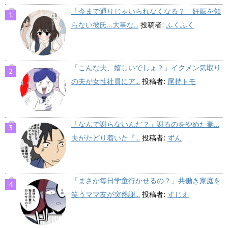
「今まで通りじゃいられなくなる？」妊娠を知
らない彼氏…大事な...
投稿者:
ふくふく
「こんな夫、嬉しいでしょ？」イクメン気取り
の夫が女性社員にア...
投稿者:
尾持トモ
「なんで謝らないんだ？」謝るのをやめた妻…
夫がたどり着いた『...
投稿者:
ずん
「まさか毎日学童行かせるの？」共働き家庭を
笑うママ友が突然謝...
投稿者:
すじえ