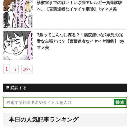
診察室までの戦い！いざ卵アレルギー負荷試験
へ。【言葉達者なイヤイヤ期⑮】 by マメ美
2歳ってこんなに喋る？！病院嫌いな2歳児の冗
舌な主張とは？【言葉達者なイヤイヤ期⑭】 by
マメ美
1
2
次へ
購読する
本日の人気記事ランキング