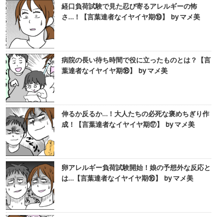
経口負荷試験で見た忍び寄るアレルギーの怖
さ…！【言葉達者なイヤイヤ期⑲】 by マメ美
病院の長い待ち時間で役に立ったものとは？【言
葉達者なイヤイヤ期⑱】 by マメ美
伸るか反るか…！大人たちの必死な褒めちぎり作
成！【言葉達者なイヤイヤ期⑰】 by マメ美
卵アレルギー負荷試験開始！娘の予想外な反応と
は…【言葉達者なイヤイヤ期⑯】 by マメ美