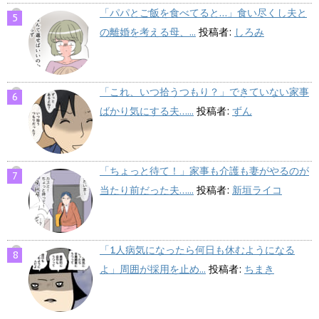
「パパとご飯を食べてると…」食い尽くし夫と
の離婚を考える母、...
投稿者:
しろみ
「これ、いつ拾うつもり？」できていない家事
ばかり気にする夫…...
投稿者:
ずん
「ちょっと待て！」家事も介護も妻がやるのが
当たり前だった夫…...
投稿者:
新垣ライコ
「1人病気になったら何日も休むようになる
よ」周囲が採用を止め...
投稿者:
ちまき