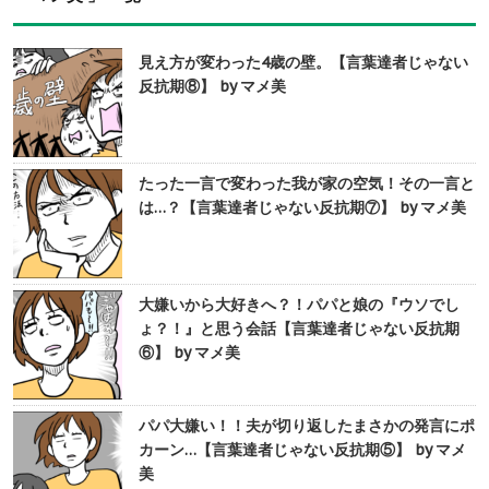
見え方が変わった4歳の壁。【言葉達者じゃない
反抗期⑧】 by マメ美
たった一言で変わった我が家の空気！その一言と
は…？【言葉達者じゃない反抗期⑦】 by マメ美
大嫌いから大好きへ？！パパと娘の『ウソでし
ょ？！』と思う会話【言葉達者じゃない反抗期
⑥】 by マメ美
パパ大嫌い！！夫が切り返したまさかの発言にポ
カーン…【言葉達者じゃない反抗期⑤】 by マメ
美