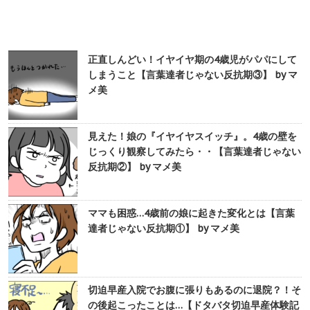
正直しんどい！イヤイヤ期の4歳児がパパにして
しまうこと【言葉達者じゃない反抗期③】 by マ
メ美
見えた！娘の『イヤイヤスイッチ』。4歳の壁を
じっくり観察してみたら・・【言葉達者じゃない
反抗期②】 by マメ美
ママも困惑…4歳前の娘に起きた変化とは【言葉
達者じゃない反抗期①】 by マメ美
切迫早産入院でお腹に張りもあるのに退院？！そ
の後起こったことは…【ドタバタ切迫早産体験記