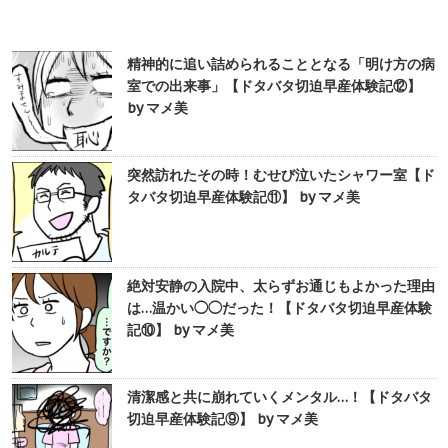
精神的に追い詰められることとなる「明け方の病
室での出来事」【ドタバタ切迫早産体験記⑫】
by マメ美
突然訪れたその時！むせび泣いたシャワー室【ド
タバタ切迫早産体験記⑪】 by マメ美
絶対安静の入院中、太らずお通じもよかった理由
は…温かい◯◯だった！【ドタバタ切迫早産体験
記⑩】 by マメ美
清潔感と共に崩れていくメンタル…！【ドタバタ
切迫早産体験記⑨】 by マメ美