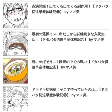
点滴開始！出てくる出てくる副作用！【ドタバタ
切迫早産体験記⑤】 by マメ美
最初の選択ミス…出だしから試練続きな入院生
活！【ドタバタ切迫早産体験記④】 by マメ美
既にめげそう…！静寂の中での戦い【ドタバタ切
迫早産体験記④】 by マメ美
ドキドキ初病室！そこで待っていたのは…【ドタ
バタ切迫早産体験記③】 by マメ美