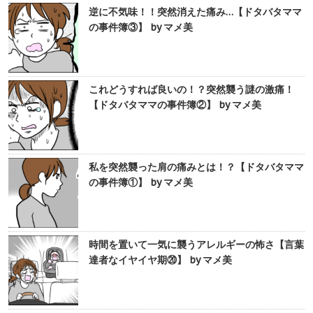
逆に不気味！！突然消えた痛み…【ドタバタママ
の事件簿③】 by マメ美
これどうすれば良いの！？突然襲う謎の激痛！
【ドタバタママの事件簿②】 by マメ美
私を突然襲った肩の痛みとは！？【ドタバタママ
の事件簿①】 by マメ美
時間を置いて一気に襲うアレルギーの怖さ【言葉
達者なイヤイヤ期⑳】 by マメ美