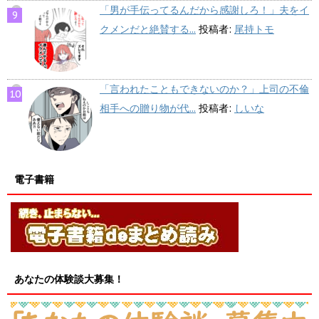
「男が手伝ってるんだから感謝しろ！」夫をイ
クメンだと絶賛する...
投稿者:
尾持トモ
「言われたこともできないのか？」上司の不倫
相手への贈り物が代...
投稿者:
しいな
電子書籍
あなたの体験談大募集！