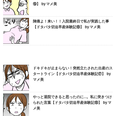
⑲】 by マメ美
陣痛よ！来い！！入院最終日で私が実践した事
【ドタバタ切迫早産体験記⑱】 by マメ美
ドキドキが止まらない！突然立たされた出産のス
タートライン【ドタバタ切迫早産体験記⑰】 by
マメ美
やっと退院できると思ったのに…。私に突きつけ
られた言葉【ドタバタ切迫早産体験記⑯】 by マ
メ美