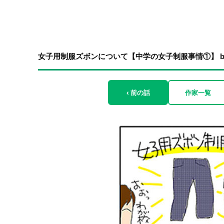
女子用制服ズボンについて【中学の女子制服事情①】 b
‹ 前の話
作家一覧