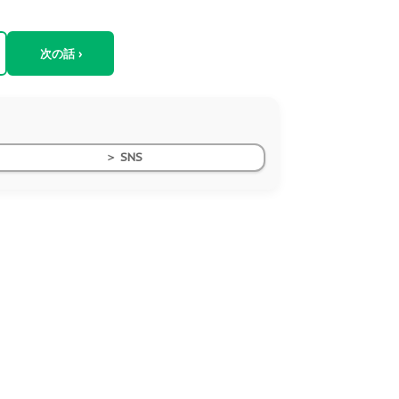
次の話 ›
＞ SNS