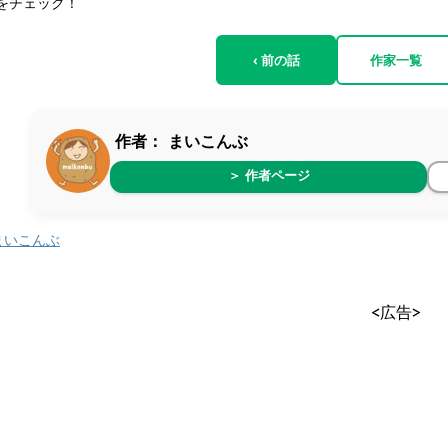
をチェック！
‹ 前の話
作家一覧
作者：
まいこんぶ
＞ 作者ページ
まいこんぶ
<広告>