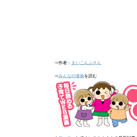
⇒作者：
まいこんぶさん
⇒
みんなの漫画
を読む