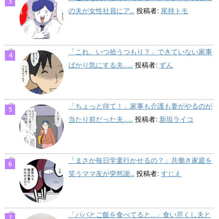
の夫が女性社員にア...
投稿者:
尾持トモ
「これ、いつ拾うつもり？」できていない家事
ばかり気にする夫…...
投稿者:
ずん
「ちょっと待て！」家事も介護も妻がやるのが
当たり前だった夫…...
投稿者:
新垣ライコ
「まさか毎日学童行かせるの？」共働き家庭を
笑うママ友が突然謝...
投稿者:
すじえ
「パパとご飯を食べてると…」食い尽くし夫と