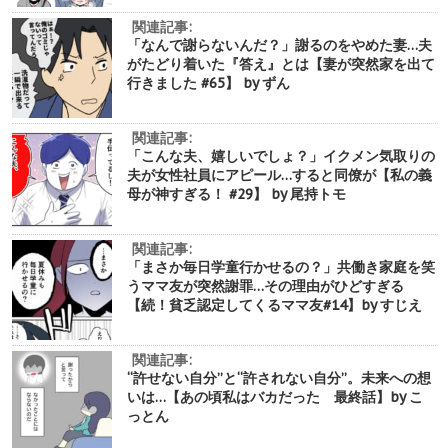
関連記事:
「なんで謝らないんだ？」謝るのをやめた妻…夫
がたどり着いた『答え』とは【妻が突然家を出て
行きました #65】 by ずん
関連記事:
「こんな夫、嬉しいでしょ？」イクメン気取りの
夫が女性社員にアピール…すると同僚が【私の義
母が神すぎる！ #29】 by 尾持トモ
関連記事:
「まさか毎日学童行かせるの？」共働き家庭を笑
うママ友が突然謝罪…その理由がひどすぎる
【続！貧乏認定してくるママ友#14】by すじえ
関連記事:
“許せない自分”と“許されない自分”。未来への想
いは…【あの頃私はバカだった 最終話】by こ
っとん