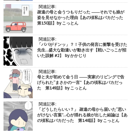
関連記事:
疎遠の母と会うつもりだった ――それでも娘が
姿を見せなかった理由【あの頃私はバカだった
第150話】by こっとん
関連記事:
「パパがドンッ」？！子供の発言に衝撃を受けた
先生…盛大な勘違いが動き出す【戦いごっこが招
いた誤解 #2】 by かかじり
関連記事:
母と夫が初めて会う日 ――実家のリビングで告
げられた“まさかの一言”【あの頃私はバカだっ
た 第149話】by こっとん
関連記事:
「どうしたらいい？」 疎遠の母から届いた“思い
がけない言葉”…心が揺れる娘が出した結論は【あ
の頃私はバカだった 第148話】by こっとん