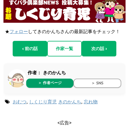
★
フォロー
してきのかんちさんの最新記事をチェック！
‹ 前の話
作家一覧
次の話 ›
作者：
きのかんち
＞ 作者ページ
＞ SNS
おむつ
,
しくじり育児
きのかんち
,
忘れ物
<広告>