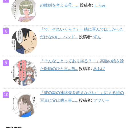
の離婚を考える母、...
投稿者:
しろみ
「で、それいくら？」一緒に喜んでほしかった
だけなのに…ハンド...
投稿者:
ずん
「そんなことってあり得る？！」高熱の娘を診
た医師のひと言…自...
投稿者:
あおば
「彼の親の連絡先を教えなさい！」広まる娘の
写真に父は他人事…...
投稿者:
フワリー