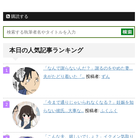
購読する
本日の人気記事ランキング
「なんで謝らないんだ？」謝るのをやめた妻…
夫がたどり着いた『...
投稿者:
ずん
「今まで通りじゃいられなくなる？」妊娠を知
らない彼氏…大事な...
投稿者:
ふくふく
「こんな夫、嬉しいでしょ？」イクメン気取り