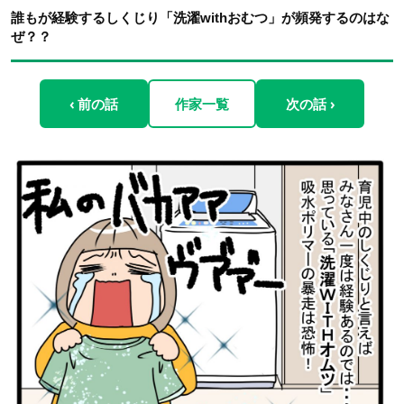
誰もが経験するしくじり「洗濯withおむつ」が頻発するのはな
ぜ？？
‹ 前の話
作家一覧
次の話 ›