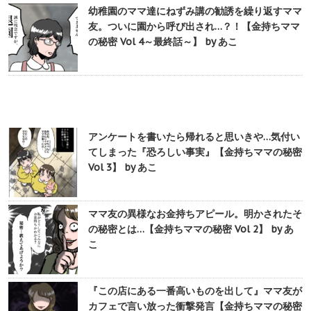
幼稚園のママ達にねずみ講の勧誘を繰り返すママ
友。ついに園から呼び出され…？！【金持ちママ
の秘密 Vol 4～最終話～】 by あこ
アンケートを書いたら帰れると思いきや…気付い
てしまった『恐ろしい事実』【金持ちママの秘密
Vol 3】 by あこ
ママ友の異様なお金持ちアピール。明かされたそ
の秘密とは…【金持ちママの秘密 Vol 2】 by あ
こ
『この店にある一番高いものを出して』ママ友が
カフェで言い放った衝撃発言【金持ちママの秘密