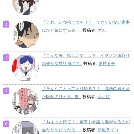
「これ、いつ拾うつもり？」できていない家事
ばかり気にする夫…...
投稿者:
ずん
「こんな夫、嬉しいでしょ？」イクメン気取り
の夫が女性社員にア...
投稿者:
尾持トモ
「そんなことってあり得る？！」高熱の娘を診
た医師のひと言…自...
投稿者:
あおば
「ちょっと待て！」家事も介護も妻がやるのが
当たり前だった夫…...
投稿者:
新垣ライコ