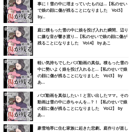
事に！雪の中に埋まっていたものは…【私のせい
で娘の顔に傷が残ることになりました Vol5】
by…
庭に積もった雪の中に娘を投げ入れた瞬間、辺り
に嫌な音が響き渡り…【私のせいで娘の顔に傷が
残ることになりました Vol4】 by あこ
軽い気持ちでしたバズ動画の真似。積もった雪の
中に勢いよく娘を投げ入れると…【私のせいで娘
の顔に傷が残ることになりました Vol3】 by
あ…
バズ動画を真似したい！と言い出したママ。その
動画は雪の中に赤ちゃんを…？！【私のせいで娘
の顔に傷が残ることになりました Vol2】 by
あ…
豪雪地帯に住む家族に起きた悲劇。庭作りが楽し