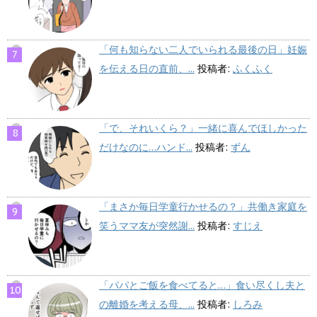
「何も知らない二人でいられる最後の日」妊娠
を伝える日の直前、...
投稿者:
ふくふく
「で、それいくら？」一緒に喜んでほしかった
だけなのに…ハンド...
投稿者:
ずん
「まさか毎日学童行かせるの？」共働き家庭を
笑うママ友が突然謝...
投稿者:
すじえ
「パパとご飯を食べてると…」食い尽くし夫と
の離婚を考える母、...
投稿者:
しろみ