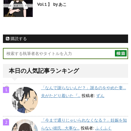
Vol１】 by あこ
購読する
本日の人気記事ランキング
「なんで謝らないんだ？」謝るのをやめた妻…
夫がたどり着いた『...
投稿者:
ずん
「今まで通りじゃいられなくなる？」妊娠を知
らない彼氏…大事な...
投稿者:
ふくふく