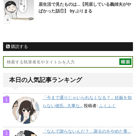
居生活で見たものは…【同居している義姉夫がや
ばかった話①】 by ぶりまる
購読する
本日の人気記事ランキング
「今まで通りじゃいられなくなる？」妊娠を知
らない彼氏…大事な...
投稿者:
ふくふく
「なんで謝らないんだ？」謝るのをやめた妻…