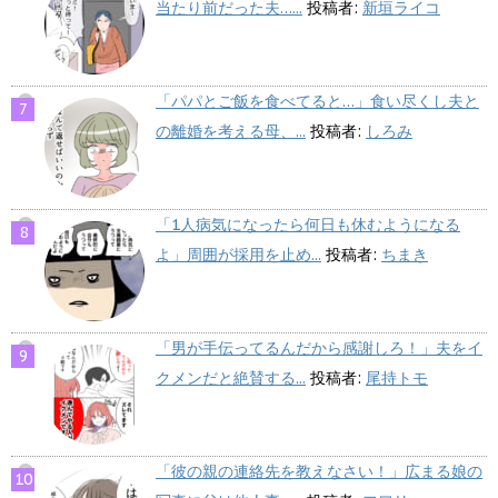
当たり前だった夫…...
投稿者:
新垣ライコ
「パパとご飯を食べてると…」食い尽くし夫と
の離婚を考える母、...
投稿者:
しろみ
「1人病気になったら何日も休むようになる
よ」周囲が採用を止め...
投稿者:
ちまき
「男が手伝ってるんだから感謝しろ！」夫をイ
クメンだと絶賛する...
投稿者:
尾持トモ
「彼の親の連絡先を教えなさい！」広まる娘の