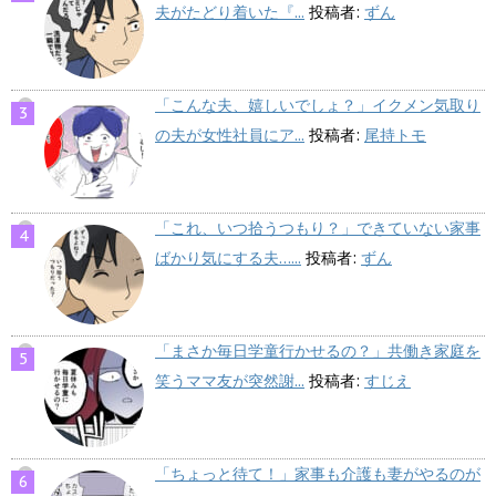
夫がたどり着いた『...
投稿者:
ずん
「こんな夫、嬉しいでしょ？」イクメン気取り
の夫が女性社員にア...
投稿者:
尾持トモ
「これ、いつ拾うつもり？」できていない家事
ばかり気にする夫…...
投稿者:
ずん
「まさか毎日学童行かせるの？」共働き家庭を
笑うママ友が突然謝...
投稿者:
すじえ
「ちょっと待て！」家事も介護も妻がやるのが