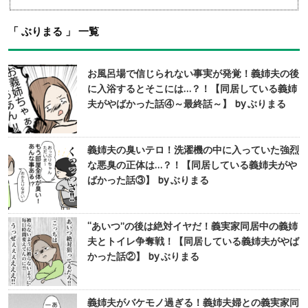
「 ぶりまる 」 一覧
お風呂場で信じられない事実が発覚！義姉夫の後
に入浴するとそこには…？！【同居している義姉
夫がやばかった話④～最終話～】 by ぶりまる
義姉夫の臭いテロ！洗濯機の中に入っていた強烈
な悪臭の正体は…？！【同居している義姉夫がや
ばかった話③】 by ぶりまる
“あいつ”の後は絶対イヤだ！義実家同居中の義姉
夫とトイレ争奪戦！【同居している義姉夫がやば
かった話②】 by ぶりまる
義姉夫がバケモノ過ぎる！義姉夫婦との義実家同