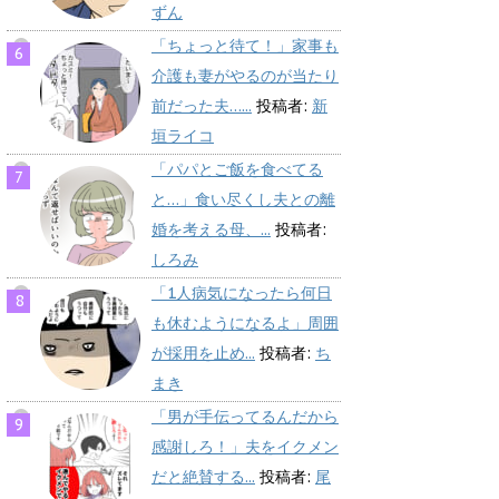
ずん
「ちょっと待て！」家事も
介護も妻がやるのが当たり
前だった夫…...
投稿者:
新
垣ライコ
「パパとご飯を食べてる
と…」食い尽くし夫との離
婚を考える母、...
投稿者:
しろみ
「1人病気になったら何日
も休むようになるよ」周囲
が採用を止め...
投稿者:
ち
まき
「男が手伝ってるんだから
感謝しろ！」夫をイクメン
だと絶賛する...
投稿者:
尾