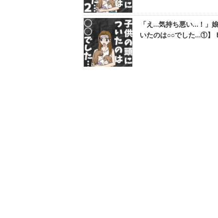
「え…気持ち悪い…！」
いたのは○○でした…①】 