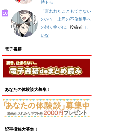
持トモ
「言われたこともできない
のか？」上司の不倫相手へ
の贈り物が代...
投稿者:
し
いな
電子書籍
あなたの体験談大募集！
記事投稿大募集！