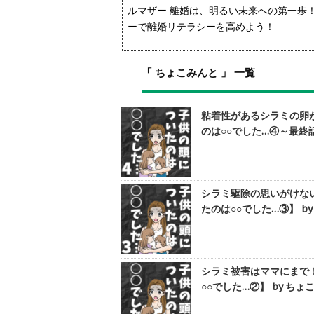
ルマザー 離婚は、明るい未来への第一歩
ーで離婚リテラシーを高めよう！
「 ちょこみんと 」 一覧
粘着性があるシラミの卵
のは○○でした…④～最終話
シラミ駆除の思いがけな
たのは○○でした…③】 b
シラミ被害はママにまで
○○でした…②】 by ちょ