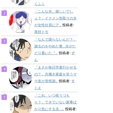
くふく
「こんな夫、嬉しいでし
ょ？」イクメン気取りの夫
が女性社員にア...
投稿者:
尾持トモ
「なんで謝らないんだ？」
謝るのをやめた妻…夫がた
どり着いた『...
投稿者:
ず
ん
「まさか毎日学童行かせる
の？」共働き家庭を笑うマ
マ友が突然謝...
投稿者:
す
じえ
「これ、いつ拾うつも
り？」できていない家事ば
かり気にする夫…...
投稿者: