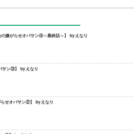
嫌がらせオバサン④～最終話～】 by えなり
ン③】 by えなり
せオバサン②】 by えなり