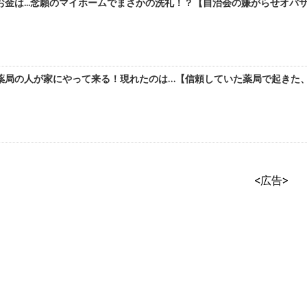
金は...念願のマイホームでまさかの洗礼！？【自治会の嫌がらせオバサン
薬局の人が家にやって来る！現れたのは…【信頼していた薬局で起きた、背
<広告>