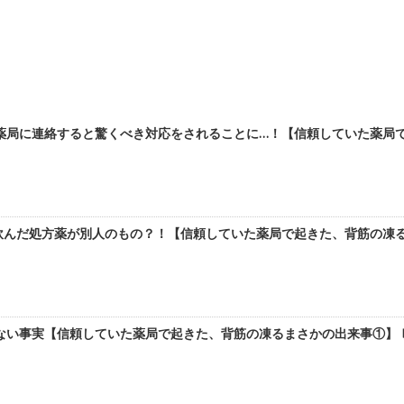
薬局に連絡すると驚くべき対応をされることに…！【信頼していた薬局で起
んだ処方薬が別人のもの？！【信頼していた薬局で起きた、背筋の凍るま
い事実【信頼していた薬局で起きた、背筋の凍るまさかの出来事①】 b