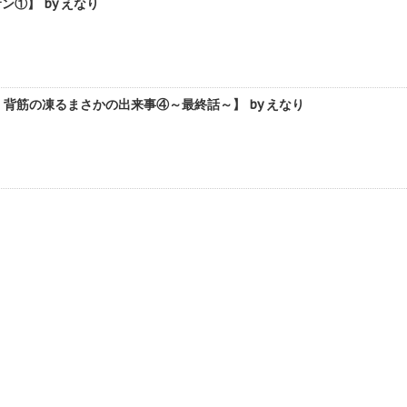
①】 by えなり
筋の凍るまさかの出来事④～最終話～】 by えなり