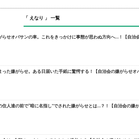
「 えなり 」 一覧
がらせオバサンの車。これをきっかけに事態が思わぬ方向へ…！【自治会の
った嫌がらせ。ある日届いた手紙に驚愕する！【自治会の嫌がらせオバサ
住人達の前で“暗に名指し”でされた嫌がらせとは…？！【自治会の嫌がら