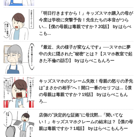
「明日行きますから！」キッズスマホ購入の母が
今度は学校に突撃予告！先生たちの本音がつら
い…【僕の母親は毒親ですか？20話】 by はらぺ
こも…
『最近、夫の様子が変なんです』──スマホに夢
中の夫に隠された“秘密”とは？【スマホ教室で起
きた不倫の話①】 by はらぺこもんろー
キッズスマホのクレーム失敗！母親の怒りの矛先
は“まさかの相手”へ！開口一番のセリフは…【僕
の母親は毒親ですか？19話】 by はらぺこもん
ろ…
店側の“決定的な証拠”に母沈黙…「聞いてな
い！」キッズスマホクレームの結末は？【僕の母
親は毒親ですか？18話】 by はらぺこもんろー