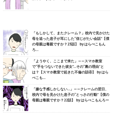
「もしかして、またクレーム？」校内で見かけた
母を追った息子が耳にした“信じがたい会話”【僕
の母親は毒親ですか？23話】 by はらぺこもん
ろ…
「ようやく、ここまで来た」——スマホ教室
で“手をつないできた彼女”…その“裏の理由”と
は？【スマホ教室で起きた不倫の話④】 by はら
ぺこも…
「嫌な予感しかしない…」——クレームの翌日、
校内で母を見かけた息子の“とっさの行動”【僕の
母親は毒親ですか？22話】 by はらぺこもんろー