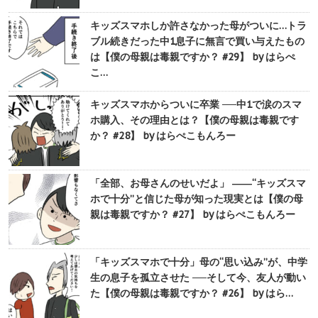
キッズスマホしか許さなかった母がついに…トラ
ブル続きだった中1息子に無言で買い与えたもの
は【僕の母親は毒親ですか？ #29】 by はらぺ
こ…
キッズスマホからついに卒業 ──中1で涙のスマ
ホ購入、その理由とは？【僕の母親は毒親です
か？ #28】 by はらぺこもんろー
「全部、お母さんのせいだよ」 ――“キッズスマ
ホで十分”と信じた母が知った現実とは【僕の母
親は毒親ですか？ #27】 by はらぺこもんろー
「キッズスマホで十分」母の“思い込み”が、中学
生の息子を孤立させた ──そして今、友人が動い
た【僕の母親は毒親ですか？ #26】 by はら…