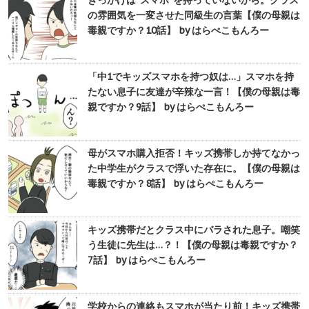
きっかけは“スマホ”を持っていないから。クラス
の雰囲気を一変させた同級生の言葉【僕の母親は
毒親ですか？10話】 by はらぺこもんろー
「中1でキッズスマホを持つ奴は…」スマホを持
たない息子に友達が辛辣な一言！【僕の母親は毒
親ですか？9話】 by はらぺこもんろー
母がスマホ購入拒否！キッズ携帯しか持てなかっ
た中学生がクラスで浮いた存在に。【僕の母親は
毒親ですか？8話】 by はらぺこもんろー
キッズ携帯だとクラス中にバラされた息子。嘲笑
う生徒に先生は…？！【僕の母親は毒親ですか？
7話】 by はらぺこもんろー
学校からの連絡もスマホが当たり前！キッズ携帯