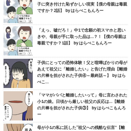
子に突き付けた恥ずかしい現実【僕の母親は毒親
ですか？2話】 by はらぺこもんろー
「えっ、嘘だろ！」中1で念願の初スマホと思い
きや、母親が手に取った品は…？！【僕の母親は
毒親ですか？1話】 by はらぺこもんろー
子供にとっての恐怖体験！父と喧嘩ばかりの母が
あえて祖父に「離婚したい」と告げた理由【離婚
の片棒を担がされた子供④～最終話～】 by はら
ぺこ…
「ママがパパと離婚したいって」母に言わされた
小1の娘。日頃から厳しい祖父の反応は…【離婚
の片棒を担がされた子供③】 by はらぺこもんろ
ー
母が小1の私に託した“祖父への残酷な伝言”【離