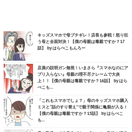
キッズスマホで母ブチギレ！店長も参戦！怒り狂
う母と全面対決！【僕の母親は毒親ですか？17
話】 by はらぺこもんろー
店員の説明ガン無視！いまさら『スマホなのにア
プリ入らない』母親の理不尽クレームで大炎
上！！【僕の母親は毒親ですか？16話】 by はら
ぺこも…
「これもスマホでしょ？」母のキッズスマホ購入
ミスと“話のすり替え”で親子関係に亀裂が入る！
【僕の母親は毒親ですか？15話】 by はらぺこ
も…