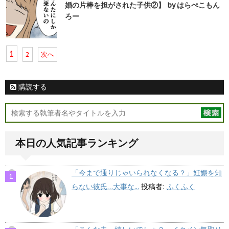
婚の片棒を担がされた子供②】 by はらぺこもん
ろー
1
2
次へ
購読する
本日の人気記事ランキング
「今まで通りじゃいられなくなる？」妊娠を知
らない彼氏…大事な...
投稿者:
ふくふく