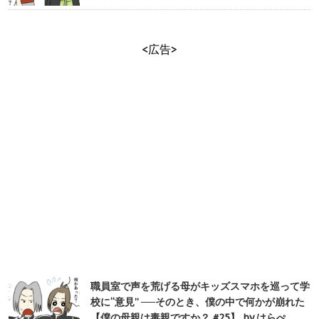
<広告>
職員室で声を荒げる母がキッズスマホを巡って学
校に“意見” ──そのとき、僕の中で何かが崩れた
【僕の母親は毒親ですか？ #25】 by はらぺ…