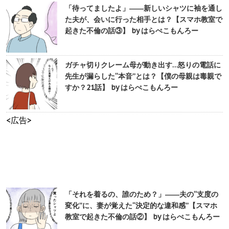
「待ってましたよ」――新しいシャツに袖を通し
た夫が、会いに行った相手とは？【スマホ教室で
起きた不倫の話③】 by はらぺこもんろー
ガチャ切りクレーム母が動き出す…怒りの電話に
先生が漏らした“本音”とは？【僕の母親は毒親で
すか？21話】 by はらぺこもんろー
<広告>
「それを着るの、誰のため？」――夫の“支度の
変化”に、妻が覚えた“決定的な違和感”【スマホ
教室で起きた不倫の話②】 by はらぺこもんろー