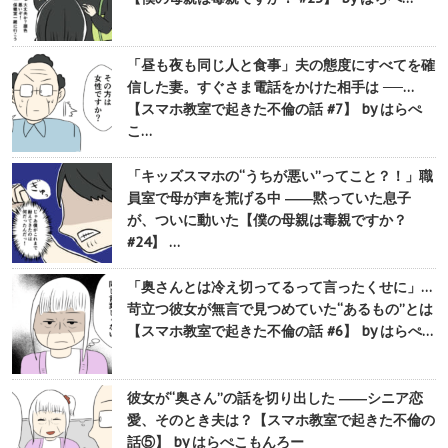
「昼も夜も同じ人と食事」夫の態度にすべてを確
信した妻。すぐさま電話をかけた相手は ──…
【スマホ教室で起きた不倫の話 #7】 by はらぺ
こ…
「キッズスマホの“うちが悪い”ってこと？！」職
員室で母が声を荒げる中 ――黙っていた息子
が、ついに動いた【僕の母親は毒親ですか？
#24】 …
「奥さんとは冷え切ってるって言ったくせに」…
苛立つ彼女が無言で見つめていた“あるもの”とは
【スマホ教室で起きた不倫の話 #6】 by はらぺ…
彼女が“奥さん”の話を切り出した ――シニア恋
愛、そのとき夫は？【スマホ教室で起きた不倫の
話⑤】 by はらぺこもんろー