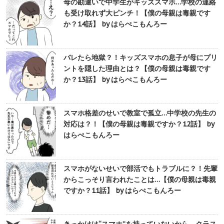
母の勘違いで中学生がキッズスマホ…学校の連絡
も受け取れず大ピンチ！【僕の母親は毒親です
か？14話】 by はらぺこもんろー
バレたら地獄？！キッズスマホの息子が母にプリ
ントを隠した理由とは？【僕の母親は毒親です
か？13話】 by はらぺこもんろー
スマホ格差のせいで教室で孤立…中学校の先生の
対応は？！【僕の母親は毒親ですか？12話】 by
はらぺこもんろー
スマホがないせいで部活でもトラブルに？！先輩
からこっそり言われたことは…【僕の母親は毒親
ですか？11話】 by はらぺこもんろー