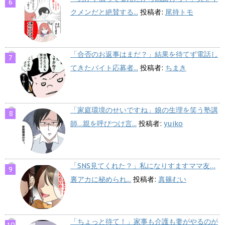
クメンだと絶賛する...
投稿者:
尾持トモ
「合否のお返事はまだ？」結果を待てず電話し
てきたバイト応募者...
投稿者:
ちまき
「家庭環境のせいですね」娘の生理を笑う塾講
師…親を呼びつけ言...
投稿者:
yuiko
「SNS見てくれた？」私になりすますママ友…
裏アカに秘められ...
投稿者:
真篠むい
「ちょっと待て！」家事も介護も妻がやるのが