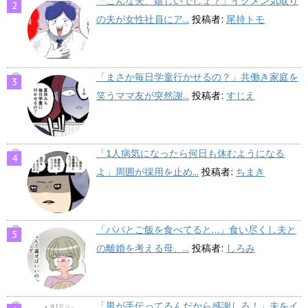
「こんな夫、嬉しいでしょ？」イクメン気取り
の夫が女性社員にア...
投稿者:
尾持トモ
「まさか毎日学童行かせるの？」共働き家庭を
笑うママ友が突然謝...
投稿者:
すじえ
「1人病気になったら何日も休むようになる
よ」周囲が採用を止め...
投稿者:
ちまき
「パパとご飯を食べてると…」食い尽くし夫と
の離婚を考える母、...
投稿者:
しろみ
「男が手伝ってるんだから感謝しろ！」夫をイ