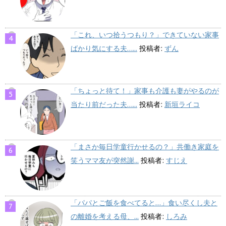
「これ、いつ拾うつもり？」できていない家事
ばかり気にする夫…...
投稿者:
ずん
「ちょっと待て！」家事も介護も妻がやるのが
当たり前だった夫…...
投稿者:
新垣ライコ
「まさか毎日学童行かせるの？」共働き家庭を
笑うママ友が突然謝...
投稿者:
すじえ
「パパとご飯を食べてると…」食い尽くし夫と
の離婚を考える母、...
投稿者:
しろみ