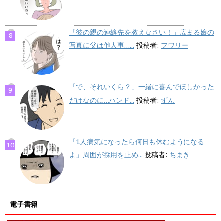
「彼の親の連絡先を教えなさい！」広まる娘の
写真に父は他人事…...
投稿者:
フワリー
「で、それいくら？」一緒に喜んでほしかった
だけなのに…ハンド...
投稿者:
ずん
「1人病気になったら何日も休むようになる
よ」周囲が採用を止め...
投稿者:
ちまき
電子書籍