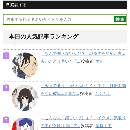
購読する
本日の人気記事ランキング
「なんで謝らないんだ？」謝るのをやめた妻…
夫がたどり着いた『...
投稿者:
ずん
「今まで通りじゃいられなくなる？」妊娠を知
らない彼氏…大事な...
投稿者:
ふくふく
「こんな夫、嬉しいでしょ？」イクメン気取り
の夫が女性社員にア...
投稿者:
尾持トモ