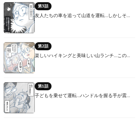
第3話
友人たちの車を追って山道を運転…しかしそ…
第2話
楽しいハイキングと美味しい山ランチ…この…
第1話
子どもを乗せて運転…ハンドルを握る手が震…