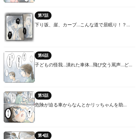
第7話
下り坂、崖、カーブ…こんな道で居眠り！？…
第6話
子どもの怪我…潰れた車体…飛び交う罵声…ど…
第5話
危険が迫る車からなんとかリッちゃんを助…
第4話