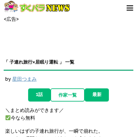
<広告>
「 子連れ旅行×居眠り運転 」 一覧
by
星田つまみ
1話
最新
作家一覧
＼まとめ読みができます／
今なら無料
楽しいはずの子連れ旅行が、一瞬で崩れた。