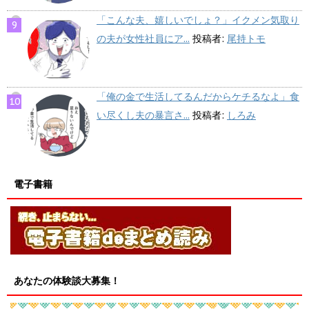
「こんな夫、嬉しいでしょ？」イクメン気取り
の夫が女性社員にア...
投稿者:
尾持トモ
「俺の金で生活してるんだからケチるなよ」食
い尽くし夫の暴言さ...
投稿者:
しろみ
電子書籍
あなたの体験談大募集！