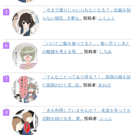
「今まで通りじゃいられなくなる？」妊娠を知
らない彼氏…大事な...
投稿者:
ふくふく
「パパとご飯を食べてると…」食い尽くし夫と
の離婚を考える母、...
投稿者:
しろみ
「そんなことってあり得る？！」高熱の娘を診
た医師のひと言…自...
投稿者:
あおば
「夫を利用していませんか？」友達を失っても
活動を続ける夫。妻...
投稿者:
ぷっぷ