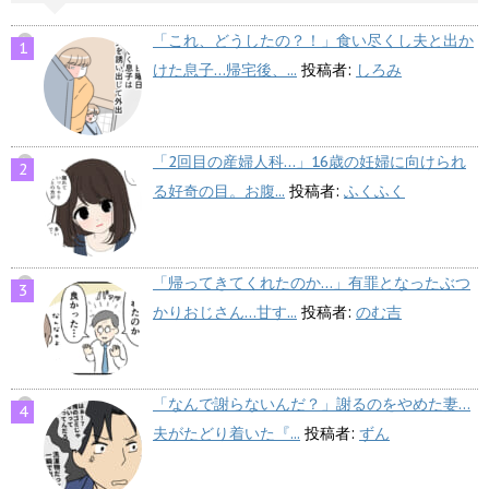
「これ、どうしたの？！」食い尽くし夫と出か
けた息子…帰宅後、...
投稿者:
しろみ
「2回目の産婦人科…」16歳の妊婦に向けられ
る好奇の目。お腹...
投稿者:
ふくふく
「帰ってきてくれたのか…」有罪となったぶつ
かりおじさん…甘す...
投稿者:
のむ吉
「なんで謝らないんだ？」謝るのをやめた妻…
夫がたどり着いた『...
投稿者:
ずん