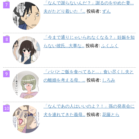
「なんで謝らないんだ？」謝るのをやめた妻…
夫がたどり着いた『...
投稿者:
ずん
「今まで通りじゃいられなくなる？」妊娠を知
らない彼氏…大事な...
投稿者:
ふくふく
「パパとご飯を食べてると…」食い尽くし夫と
の離婚を考える母、...
投稿者:
しろみ
「なんであの人はいいのよ？！」孫の発表会に
犬を連れてきた義母...
投稿者:
花藤とら