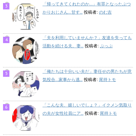
「帰ってきてくれたのか…」有罪となったぶつ
かりおじさん…甘す...
投稿者:
のむ吉
「夫を利用していませんか？」友達を失っても
活動を続ける夫。妻...
投稿者:
ぷっぷ
「俺たちは十分いい夫だ」妻任せの男たちが意
気投合…家事から逃...
投稿者:
尾持トモ
「こんな夫、嬉しいでしょ？」イクメン気取り
の夫が女性社員にア...
投稿者:
尾持トモ