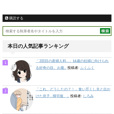
購読する
本日の人気記事ランキング
「2回目の産婦人科…」16歳の妊婦に向けられ
る好奇の目。お腹...
投稿者:
ふくふく
「これ、どうしたの？！」食い尽くし夫と出か
けた息子…帰宅後、...
投稿者:
しろみ