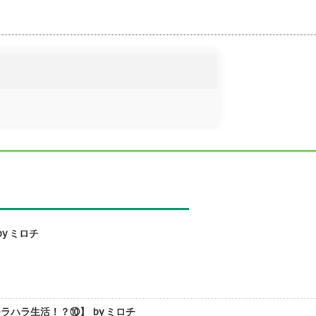
y ミロチ
ハラ生活！？⑩】 by ミロチ