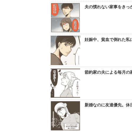
夫の慣れない家事をきっか
妊娠中、貧血で倒れた私に
節約家の夫による毎月の家
新婚なのに友達優先。休日