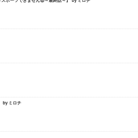
ポーツできません⑧～最終話～】 by ミロチ
by ミロチ