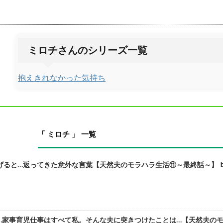
ミロチさんのシリーズ一覧
抱えきれなかった気持ち
「 ミロチ 」 一覧
ると…返ってきた意外な言葉【天然夫のモラハラ生活⑪～最終話～】 b
家事育児仕事はすべて私。そんな夫に突きつけたことは…【天然夫のモラ