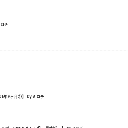
ミロチ
9ヶ月①】 by ミロチ