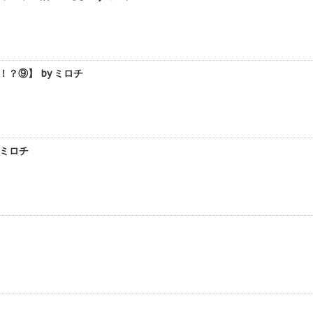
⑨】 by ミロチ
 ミロチ