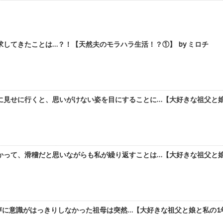
してきたことは…？！【天然夫のモラハラ生活！？①】 by ミロチ
見せに行くと、思いがけない姿を目にすることに…【大好きな祖父と娘と
って、滑稽だと思いながらも私が繰り返すことは…【大好きな祖父と娘と私
に意識がはっきりしなかった祖母は突然…【大好きな祖父と娘と私の1年9