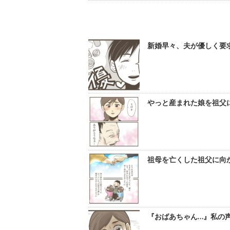
新婚早々、夫が優しく要求
やっと産まれた娘を祖父に
祖母を亡くした祖父に向か
『おばあちゃん…』私の声