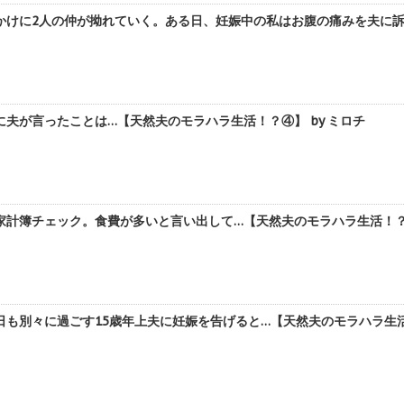
けに2人の仲が拗れていく。ある日、妊娠中の私はお腹の痛みを夫に訴え
夫が言ったことは…【天然夫のモラハラ生活！？④】 by ミロチ
計簿チェック。食費が多いと言い出して…【天然夫のモラハラ生活！？③
も別々に過ごす15歳年上夫に妊娠を告げると…【天然夫のモラハラ生活！