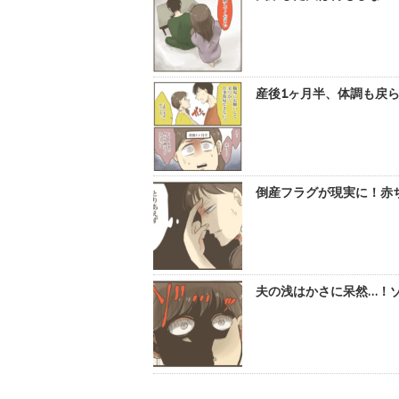
産後1ヶ月半、体調も戻ら
倒産フラグが現実に！赤ち
夫の浅はかさに呆然…！ゾ