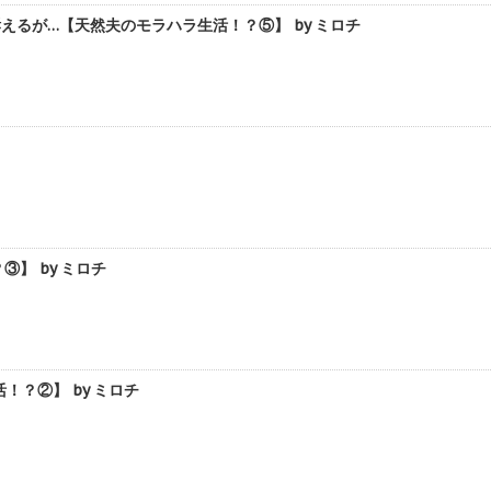
るが…【天然夫のモラハラ生活！？⑤】 by ミロチ
】 by ミロチ
？②】 by ミロチ