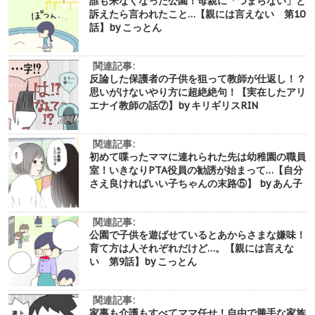
誰も来なくなった公園！母親に「つまらない」と
訴えたら言われたこと…【親には言えない 第10
話】by こっとん
関連記事:
反論した保護者の子供を狙って教師が仕返し！？
思いがけないやり方に超絶絶句！【実在したアリ
エナイ教師の話⑦】by キリギリスRIN
関連記事:
初めて喋ったママに連れられた先は幼稚園の職員
室！いきなりPTA役員の勧誘が始まって…【自分
さえ良ければいい子ちゃんの末路⑤】 by あん子
関連記事:
公園で子供を遊ばせているとあからさまな嫌味！
育て方は人それぞれだけど…。【親には言えな
い 第9話】by こっとん
関連記事:
家事も介護もすべてママ任せ！自由で勝手な家族