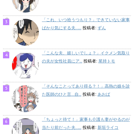
「これ、いつ拾うつもり？」できていない家事
ばかり気にする夫…...
投稿者:
ずん
「こんな夫、嬉しいでしょ？」イクメン気取り
の夫が女性社員にア...
投稿者:
尾持トモ
「そんなことってあり得る？！」高熱の娘を診
た医師のひと言…自...
投稿者:
あおば
「ちょっと待て！」家事も介護も妻がやるのが
当たり前だった夫…...
投稿者:
新垣ライコ