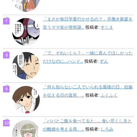
「まさか毎日学童行かせるの？」共働き家庭を
笑うママ友が突然謝...
投稿者:
すじえ
「で、それいくら？」一緒に喜んでほしかった
だけなのに…ハンド...
投稿者:
ずん
「何も知らない二人でいられる最後の日」妊娠
を伝える日の直前、...
投稿者:
ふくふく
「パパとご飯を食べてると…」食い尽くし夫と
の離婚を考える母、...
投稿者:
しろみ