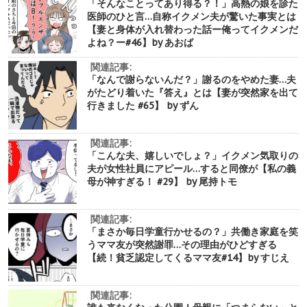
「そんなことってあり得る？！」高熱の娘を診た
医師のひと言…自称イクメン夫が驚いた事実とは
【妻と身体が入れ替わった話ー俺ってイクメンだ
よね？ー#46】by あおば
関連記事:
「なんで謝らないんだ？」謝るのをやめた妻…夫
がたどり着いた『答え』とは【妻が突然家を出て
行きました #65】 by ずん
関連記事:
「こんな夫、嬉しいでしょ？」イクメン気取りの
夫が女性社員にアピール…すると同僚が【私の義
母が神すぎる！ #29】 by 尾持トモ
関連記事:
「まさか毎日学童行かせるの？」共働き家庭を笑
うママ友が突然謝罪…その理由がひどすぎる
【続！貧乏認定してくるママ友#14】by すじえ
関連記事: