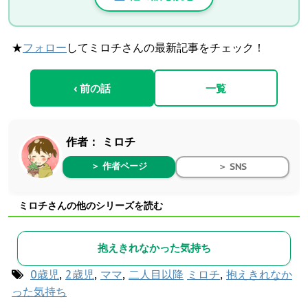
★
フォロー
してミロチさんの最新記事をチェック！
‹ 前の話
一覧
作者：
ミロチ
＞ 作者ページ
＞ SNS
ミロチさんの他のシリーズを読む
抱えきれなかった気持ち
0歳児
,
2歳児
,
ママ
,
二人目以降
ミロチ
,
抱えきれなか
った気持ち