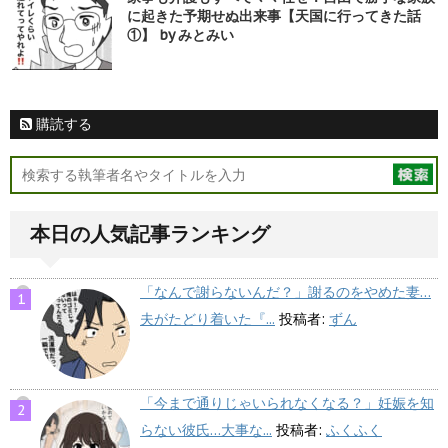
に起きた予期せぬ出来事【天国に行ってきた話
①】 by みとみい
購読する
本日の人気記事ランキング
「なんで謝らないんだ？」謝るのをやめた妻…
夫がたどり着いた『...
投稿者:
ずん
「今まで通りじゃいられなくなる？」妊娠を知
らない彼氏…大事な...
投稿者:
ふくふく