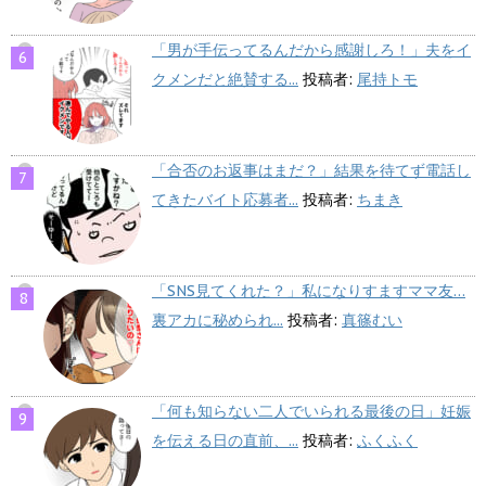
「男が手伝ってるんだから感謝しろ！」夫をイ
クメンだと絶賛する...
投稿者:
尾持トモ
「合否のお返事はまだ？」結果を待てず電話し
てきたバイト応募者...
投稿者:
ちまき
「SNS見てくれた？」私になりすますママ友…
裏アカに秘められ...
投稿者:
真篠むい
「何も知らない二人でいられる最後の日」妊娠
を伝える日の直前、...
投稿者:
ふくふく