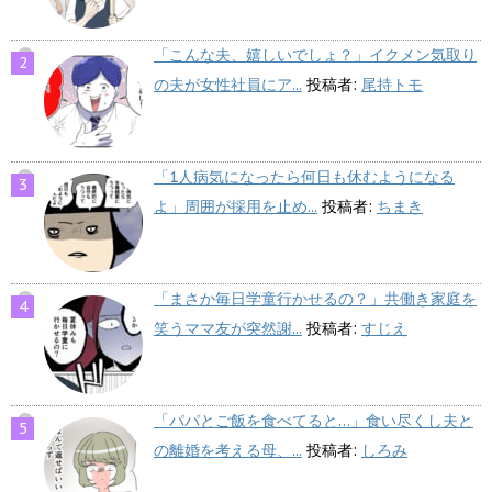
「こんな夫、嬉しいでしょ？」イクメン気取り
の夫が女性社員にア...
投稿者:
尾持トモ
「1人病気になったら何日も休むようになる
よ」周囲が採用を止め...
投稿者:
ちまき
「まさか毎日学童行かせるの？」共働き家庭を
笑うママ友が突然謝...
投稿者:
すじえ
「パパとご飯を食べてると…」食い尽くし夫と
の離婚を考える母、...
投稿者:
しろみ