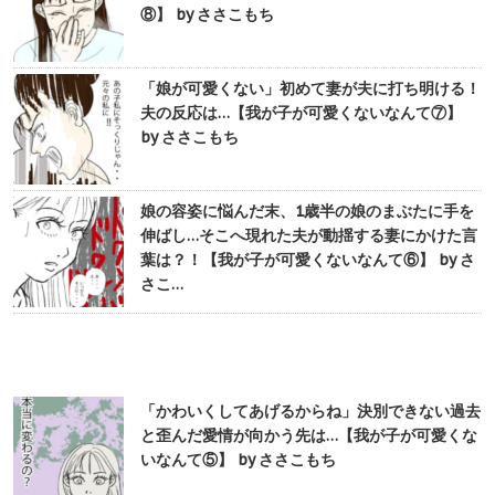
⑧】 by ささこもち
「娘が可愛くない」初めて妻が夫に打ち明ける！
夫の反応は…【我が子が可愛くないなんて⑦】
by ささこもち
娘の容姿に悩んだ末、1歳半の娘のまぶたに手を
伸ばし…そこへ現れた夫が動揺する妻にかけた言
葉は？！【我が子が可愛くないなんて⑥】 by さ
さこ…
「かわいくしてあげるからね」決別できない過去
と歪んだ愛情が向かう先は…【我が子が可愛くな
いなんて⑤】 by ささこもち