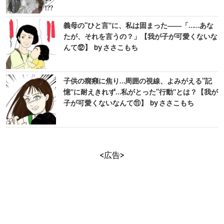
義母の“ひと言”に、私は固まった――「……あな
たが、それを言うの？」【我が子が可愛くないな
んて⑫】 by ささこもち
子供の癇癪に焦り…周囲の視線、よみがえる“記
憶”に耐えきれず…私がとった“行動”とは？【我が
子が可愛くないなんて⑪】 by ささこもち
<広告>