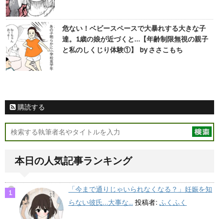
危ない！ベビースペースで大暴れする大きな子
達。1歳の娘が近づくと…【年齢制限無視の親子
と私のしくじり体験①】 by ささこもち
購読する
本日の人気記事ランキング
「今まで通りじゃいられなくなる？」妊娠を知
らない彼氏…大事な...
投稿者:
ふくふく