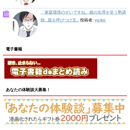
「家庭環境のせいですね」娘の生理を笑う塾講
師…親を呼びつけ言...
投稿者:
yuiko
電子書籍
あなたの体験談大募集！