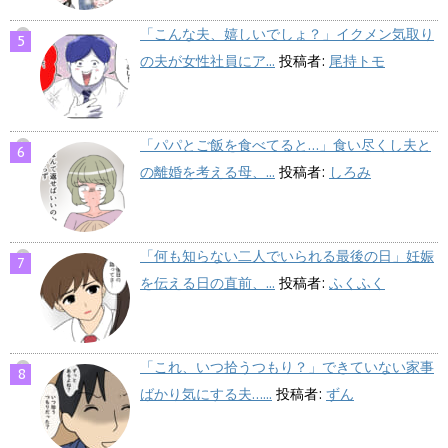
「こんな夫、嬉しいでしょ？」イクメン気取り
の夫が女性社員にア...
投稿者:
尾持トモ
「パパとご飯を食べてると…」食い尽くし夫と
の離婚を考える母、...
投稿者:
しろみ
「何も知らない二人でいられる最後の日」妊娠
を伝える日の直前、...
投稿者:
ふくふく
「これ、いつ拾うつもり？」できていない家事
ばかり気にする夫…...
投稿者:
ずん