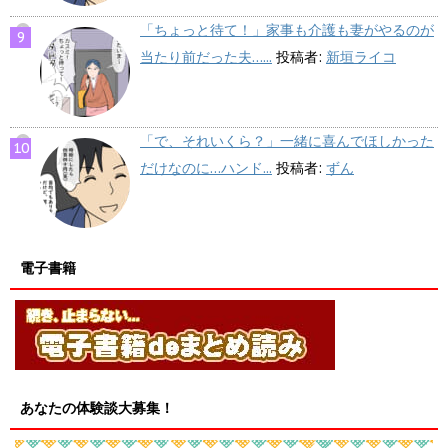
「ちょっと待て！」家事も介護も妻がやるのが
当たり前だった夫…...
投稿者:
新垣ライコ
「で、それいくら？」一緒に喜んでほしかった
だけなのに…ハンド...
投稿者:
ずん
電子書籍
あなたの体験談大募集！