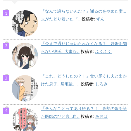
「なんで謝らないんだ？」謝るのをやめた妻…
夫がたどり着いた『...
投稿者:
ずん
「今まで通りじゃいられなくなる？」妊娠を知
らない彼氏…大事な...
投稿者:
ふくふく
「これ、どうしたの？！」食い尽くし夫と出か
けた息子…帰宅後、...
投稿者:
しろみ
「そんなことってあり得る？！」高熱の娘を診
た医師のひと言…自...
投稿者:
あおば