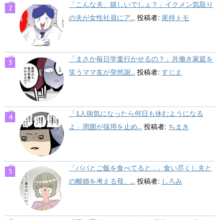
「こんな夫、嬉しいでしょ？」イクメン気取り
の夫が女性社員にア...
投稿者:
尾持トモ
「まさか毎日学童行かせるの？」共働き家庭を
笑うママ友が突然謝...
投稿者:
すじえ
「1人病気になったら何日も休むようになる
よ」周囲が採用を止め...
投稿者:
ちまき
「パパとご飯を食べてると…」食い尽くし夫と
の離婚を考える母、...
投稿者:
しろみ