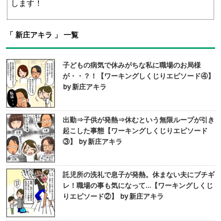
します！
「 新庄アキラ 」 一覧
子どもの病気で休みがちな私に職場のお局様
が・・？！【ワーキングしくじりエピソード④】
by 新庄アキラ
出勤⇒子供が発熱⇒休むという無限ループが引き
起こした事態【ワーキングしくじりエピソード
③】 by 新庄アキラ
託児所の洗礼で息子が発熱。休まない夫にブチギ
レ！職場の事も気になって…【ワーキングしくじ
りエピソード②】 by 新庄アキラ