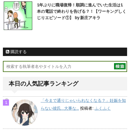
1年ぶりに職場復帰！順調に進んでいた生活は1
本の電話で終わりを告げる？！【ワーキングしく
じりエピソード①】 by 新庄アキラ
購読する
本日の人気記事ランキング
「今まで通りじゃいられなくなる？」妊娠を知
らない彼氏…大事な...
投稿者:
ふくふく