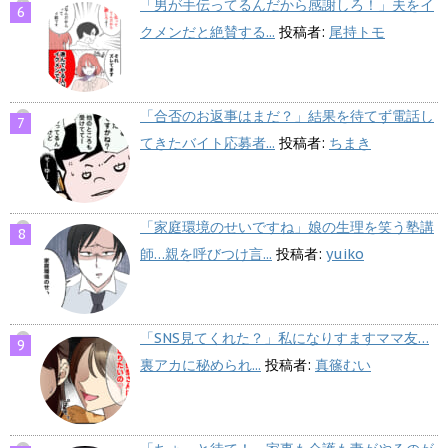
「男が手伝ってるんだから感謝しろ！」夫をイ
クメンだと絶賛する...
投稿者:
尾持トモ
「合否のお返事はまだ？」結果を待てず電話し
てきたバイト応募者...
投稿者:
ちまき
「家庭環境のせいですね」娘の生理を笑う塾講
師…親を呼びつけ言...
投稿者:
yuiko
「SNS見てくれた？」私になりすますママ友…
裏アカに秘められ...
投稿者:
真篠むい