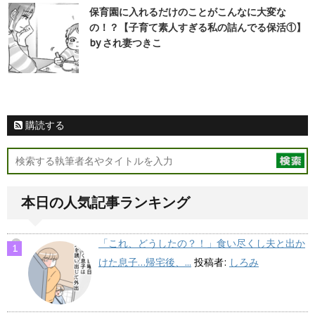
保育園に入れるだけのことがこんなに大変な
の！？【子育て素人すぎる私の詰んでる保活①】
by され妻つきこ
購読する
本日の人気記事ランキング
「これ、どうしたの？！」食い尽くし夫と出か
けた息子…帰宅後、...
投稿者:
しろみ