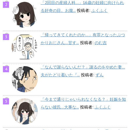
「2回目の産婦人科…」16歳の妊婦に向けられ
る好奇の目。お腹...
投稿者:
ふくふく
「帰ってきてくれたのか…」有罪となったぶつ
かりおじさん…甘す...
投稿者:
のむ吉
「なんで謝らないんだ？」謝るのをやめた妻…
夫がたどり着いた『...
投稿者:
ずん
「今まで通りじゃいられなくなる？」妊娠を知
らない彼氏…大事な...
投稿者:
ふくふく