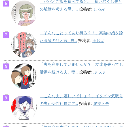
「パパとご飯を食べてると…」食い尽くし夫と
の離婚を考える母、...
投稿者:
しろみ
「そんなことってあり得る？！」高熱の娘を診
た医師のひと言…自...
投稿者:
あおば
「夫を利用していませんか？」友達を失っても
活動を続ける夫。妻...
投稿者:
ぷっぷ
「こんな夫、嬉しいでしょ？」イクメン気取り
の夫が女性社員にア...
投稿者:
尾持トモ