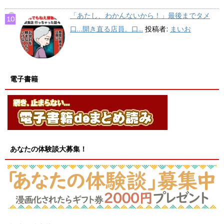
「あたし、わかんないから！」最後までタメ
口…開き直る店員。口...
投稿者:
まいお
電子書籍
あなたの体験談大募集！