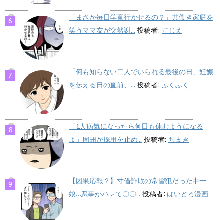
「まさか毎日学童行かせるの？」共働き家庭を
笑うママ友が突然謝...
投稿者:
すじえ
「何も知らない二人でいられる最後の日」妊娠
を伝える日の直前、...
投稿者:
ふくふく
「1人病気になったら何日も休むようになる
よ」周囲が採用を止め...
投稿者:
ちまき
【因果応報？】寸借詐欺の常習犯だった中一
娘…悪事がバレて〇〇...
投稿者:
はいどろ漫画