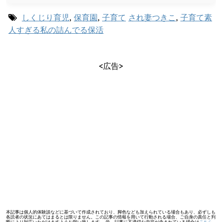
しくじり育児
,
保育園
,
子育て
され妻つきこ
,
子育て素
人すぎる私の詰んでる保活
<広告>
本記事は個人的体験談などに基づいて作成されており、脚色なども加えられている場合もあり、必ずしも
各読者の状況にあてはまるとは限りません。この記事の情報を用いて行動される場合、ご自身の責任と判
断により対応いただけますようお願い致します。 尚、記事に不適切な内容が含まれている場合は
こちら