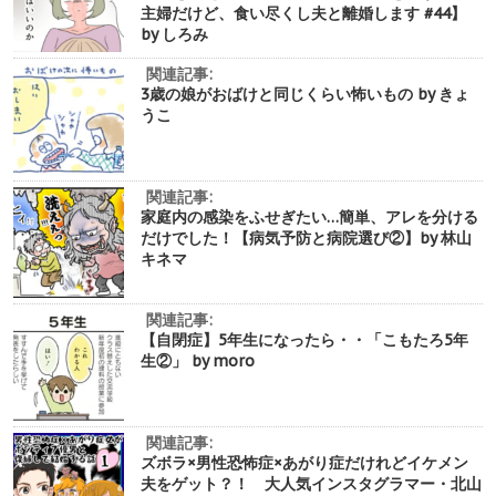
主婦だけど、食い尽くし夫と離婚します #44】
by しろみ
関連記事:
3歳の娘がおばけと同じくらい怖いもの by きょ
うこ
関連記事:
家庭内の感染をふせぎたい…簡単、アレを分ける
だけでした！【病気予防と病院選び②】by 林山
キネマ
関連記事:
【自閉症】5年生になったら・・「こもたろ5年
生②」 by moro
関連記事:
ズボラ×男性恐怖症×あがり症だけれどイケメン
夫をゲット？！ 大人気インスタグラマー・北山