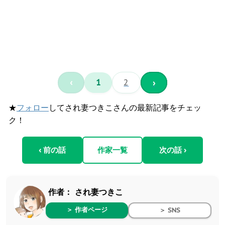
‹
1
2
›
★
フォロー
してされ妻つきこさんの最新記事をチェッ
ク！
‹ 前の話
作家一覧
次の話 ›
作者：
され妻つきこ
＞ 作者ページ
＞ SNS