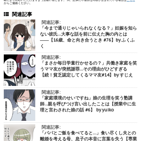
からご連絡ください。
関連記事
関連記事:
「今まで通りじゃいられなくなる？」妊娠を知ら
ない彼氏…大事な話を前に伝えた胸の内とは
――【16歳、命と向き合うとき #76】by ふくふ
く
関連記事:
「まさか毎日学童行かせるの？」共働き家庭を笑
うママ友が突然謝罪…その理由がひどすぎる
【続！貧乏認定してくるママ友#14】by すじえ
関連記事:
「家庭環境のせいですね」娘の生理を笑う塾講
師…親を呼びつけ言い出したことは【授業中に生
理と言わされた娘の話 #6】 by yuiko
関連記事:
「パパとご飯を食べてると…」食い尽くし夫との
離婚を考える母、息子の本音に言葉を失う【専業