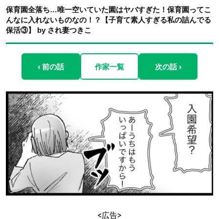
保育園全落ち…唯一空いていた園はヤバすぎた！保育園ってこ
んなに入れないものなの！？【子育て素人すぎる私の詰んでる
保活③】 by され妻つきこ
‹ 前の話
作家一覧
次の話 ›
<広告>