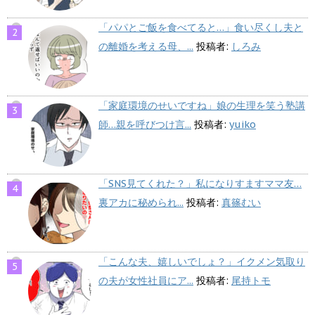
「パパとご飯を食べてると…」食い尽くし夫と
の離婚を考える母、...
投稿者:
しろみ
「家庭環境のせいですね」娘の生理を笑う塾講
師…親を呼びつけ言...
投稿者:
yuiko
「SNS見てくれた？」私になりすますママ友…
裏アカに秘められ...
投稿者:
真篠むい
「こんな夫、嬉しいでしょ？」イクメン気取り
の夫が女性社員にア...
投稿者:
尾持トモ