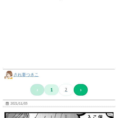
され妻つきこ
‹
1
2
›
2021/11/05