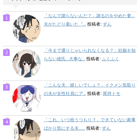
「なんで謝らないんだ？」謝るのをやめた妻…
夫がたどり着いた『...
投稿者:
ずん
「今まで通りじゃいられなくなる？」妊娠を知
らない彼氏…大事な...
投稿者:
ふくふく
「こんな夫、嬉しいでしょ？」イクメン気取り
の夫が女性社員にア...
投稿者:
尾持トモ
「これ、いつ拾うつもり？」できていない家事
ばかり気にする夫…...
投稿者:
ずん