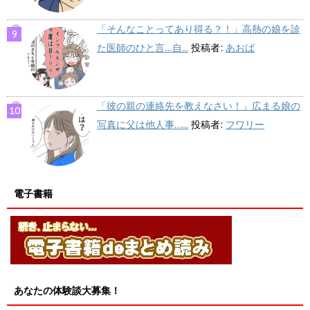
「そんなことってあり得る？！」高熱の娘を診
た医師のひと言…自...
投稿者:
あおば
「彼の親の連絡先を教えなさい！」広まる娘の
写真に父は他人事…...
投稿者:
フワリー
電子書籍
あなたの体験談大募集！