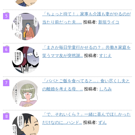
「ちょっと待て！」家事も介護も妻がやるのが
当たり前だった夫…...
投稿者:
新垣ライコ
「まさか毎日学童行かせるの？」共働き家庭を
笑うママ友が突然謝...
投稿者:
すじえ
「パパとご飯を食べてると…」食い尽くし夫と
の離婚を考える母、...
投稿者:
しろみ
「で、それいくら？」一緒に喜んでほしかった
だけなのに…ハンド...
投稿者:
ずん