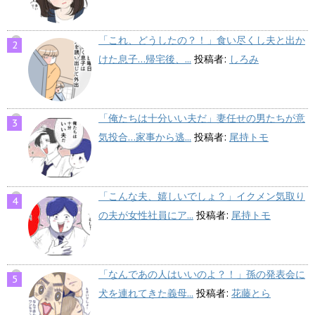
「これ、どうしたの？！」食い尽くし夫と出か
けた息子…帰宅後、...
投稿者:
しろみ
「俺たちは十分いい夫だ」妻任せの男たちが意
気投合…家事から逃...
投稿者:
尾持トモ
「こんな夫、嬉しいでしょ？」イクメン気取り
の夫が女性社員にア...
投稿者:
尾持トモ
「なんであの人はいいのよ？！」孫の発表会に
犬を連れてきた義母...
投稿者:
花藤とら