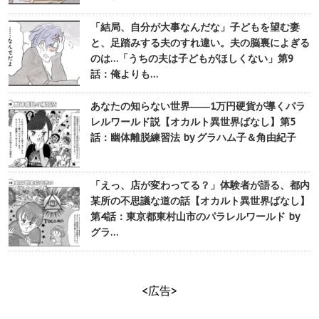
「結局、自分が大事なんだな」子どもを望む妻
と、足踏みする夫のすれ違い。夫の脳裏によぎる
のは…「うちの夫は子どもがほしくない」第9
話：俺よりも…
あなたの知らない世界――1万円硬貨が導くパラ
レルワールド説【オカルト異世界ばなし】第5
話：幽体離脱練習法 by グラハム子＆角由紀子
「えっ、店が変わってる？」体験者が語る、都内
某所の不思議な道の話【オカルト異世界ばなし】
第4話：東京都東村山市のパラレルワールド by
グラ…
<広告>