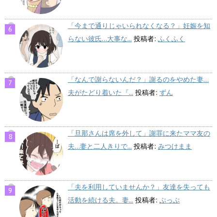
「今まで通りじゃいられなくなる？」妊娠を知
らない彼氏…大事な...
投稿者:
ふくふく
「なんで謝らないんだ？」謝るのをやめた妻…
夫がたどり着いた『...
投稿者:
ずん
「旦那さんは席を外して」謝罪に来たママ友の
夫…妻と二人きりで...
投稿者:
みつけまま
「夫を利用していませんか？」友達を失っても
活動を続ける夫。妻...
投稿者:
ぷっぷ