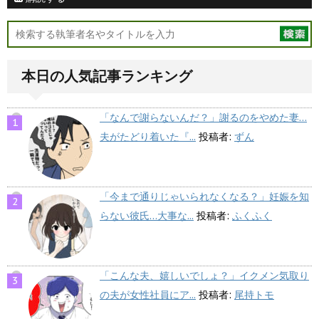
本日の人気記事ランキング
「なんで謝らないんだ？」謝るのをやめた妻…
夫がたどり着いた『...
投稿者:
ずん
「今まで通りじゃいられなくなる？」妊娠を知
らない彼氏…大事な...
投稿者:
ふくふく
「こんな夫、嬉しいでしょ？」イクメン気取り
の夫が女性社員にア...
投稿者:
尾持トモ