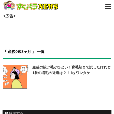
<広告>
「 産後0歳3ヶ月 」 一覧
産後の抜け毛がひどい！育毛剤まで試したけれど
1番の増毛の近道は？！ by ワンタケ
購読する