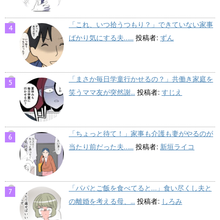
「これ、いつ拾うつもり？」できていない家事
ばかり気にする夫…...
投稿者:
ずん
「まさか毎日学童行かせるの？」共働き家庭を
笑うママ友が突然謝...
投稿者:
すじえ
「ちょっと待て！」家事も介護も妻がやるのが
当たり前だった夫…...
投稿者:
新垣ライコ
「パパとご飯を食べてると…」食い尽くし夫と
の離婚を考える母、...
投稿者:
しろみ