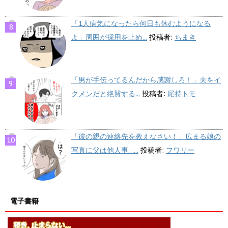
「1人病気になったら何日も休むようになる
よ」周囲が採用を止め...
投稿者:
ちまき
「男が手伝ってるんだから感謝しろ！」夫をイ
クメンだと絶賛する...
投稿者:
尾持トモ
「彼の親の連絡先を教えなさい！」広まる娘の
写真に父は他人事…...
投稿者:
フワリー
電子書籍