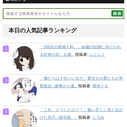
本日の人気記事ランキング
「2回目の産婦人科…」16歳の妊婦に向けられ
る好奇の目。お腹...
投稿者:
ふくふく
「俺たちは十分いい夫だ」妻任せの男たちが意
気投合…家事から逃...
投稿者:
尾持トモ
「これ、どうしたの？！」食い尽くし夫と出か
けた息子…帰宅後、...
投稿者:
しろみ