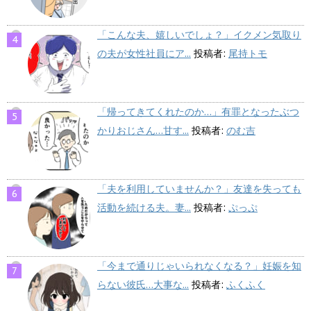
「こんな夫、嬉しいでしょ？」イクメン気取り
の夫が女性社員にア...
投稿者:
尾持トモ
「帰ってきてくれたのか…」有罪となったぶつ
かりおじさん…甘す...
投稿者:
のむ吉
「夫を利用していませんか？」友達を失っても
活動を続ける夫。妻...
投稿者:
ぷっぷ
「今まで通りじゃいられなくなる？」妊娠を知
らない彼氏…大事な...
投稿者:
ふくふく