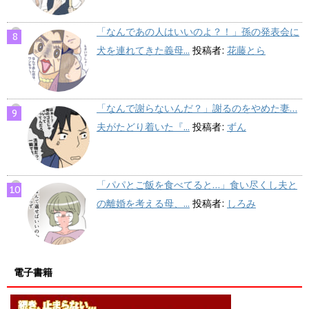
「なんであの人はいいのよ？！」孫の発表会に
犬を連れてきた義母...
投稿者:
花藤とら
「なんで謝らないんだ？」謝るのをやめた妻…
夫がたどり着いた『...
投稿者:
ずん
「パパとご飯を食べてると…」食い尽くし夫と
の離婚を考える母、...
投稿者:
しろみ
電子書籍