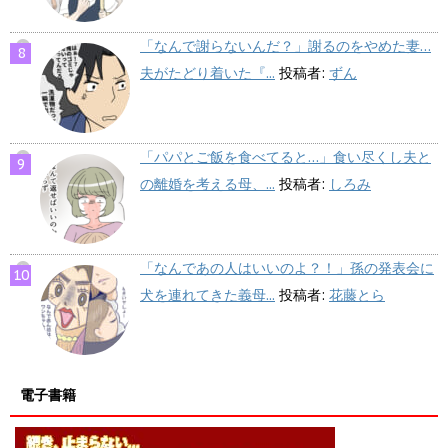
「なんで謝らないんだ？」謝るのをやめた妻…
夫がたどり着いた『...
投稿者:
ずん
「パパとご飯を食べてると…」食い尽くし夫と
の離婚を考える母、...
投稿者:
しろみ
「なんであの人はいいのよ？！」孫の発表会に
犬を連れてきた義母...
投稿者:
花藤とら
電子書籍