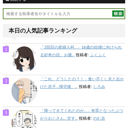
本日の人気記事ランキング
「2回目の産婦人科…」16歳の妊婦に向けられ
る好奇の目。お腹...
投稿者:
ふくふく
「これ、どうしたの？！」食い尽くし夫と出か
けた息子…帰宅後、...
投稿者:
しろみ
「帰ってきてくれたのか…」有罪となったぶつ
かりおじさん…甘す...
投稿者:
のむ吉