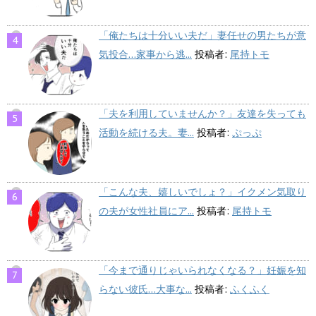
「俺たちは十分いい夫だ」妻任せの男たちが意
気投合…家事から逃...
投稿者:
尾持トモ
「夫を利用していませんか？」友達を失っても
活動を続ける夫。妻...
投稿者:
ぷっぷ
「こんな夫、嬉しいでしょ？」イクメン気取り
の夫が女性社員にア...
投稿者:
尾持トモ
「今まで通りじゃいられなくなる？」妊娠を知
らない彼氏…大事な...
投稿者:
ふくふく