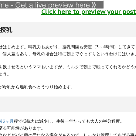
Click here to preview your pos
の授乳
せはじめます。哺乳力もあがり、授乳間隔も安定（3～4時間）してき
、個人差もあり、母乳の場合は特に朝までぐっすりというわけにはいき
を飲ませるというママもいますが、ミルクで朝まで眠ってくれるかどう
ょう。
が母乳から離乳食へとうつり始めます。
後3ヶ月
程で抵抗力は減少し、生後一年たっても大人の半分程度。
至る可能性があります。
クなどがバイ菌の元になる場合があるので、しっかり管理してあげる事