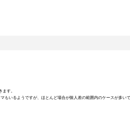
きます。
ママもいるようですが、ほとんど場合が個人差の範囲内のケースが多い