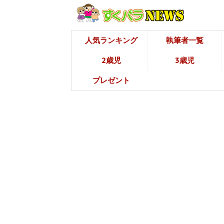
人気ランキング
執筆者一覧
2歳児
3歳児
プレゼント