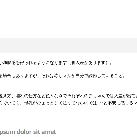
が満腹感を得られるようになります（個人差があります）。
る場合もありますが、それは赤ちゃんが自分で調節していること。
。
泣き方、哺乳の仕方など色々な点でそれぞれの赤ちゃんで個人差が出て
んでいても、母乳がひょっとして足りてないのでは･･･と不安に感じる