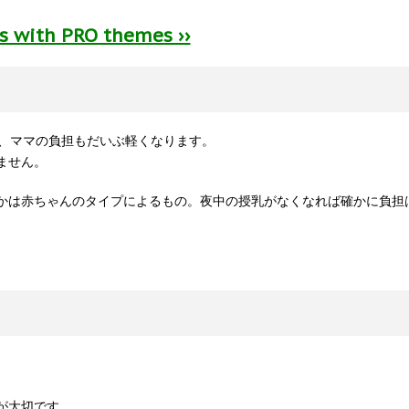
ts with PRO themes ››
て、ママの負担もだいぶ軽くなります。
ません。
かは赤ちゃんのタイプによるもの。夜中の授乳がなくなれば確かに負担
が大切です。