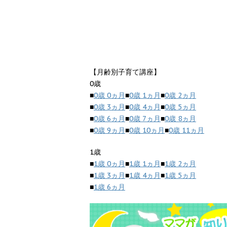
【月齢別子育て講座】
0歳
■
0歳 0ヵ月
■
0歳 1ヵ月
■
0歳 2ヵ月
■
0歳 3ヵ月
■
0歳 4ヵ月
■
0歳 5ヵ月
■
0歳 6ヵ月
■
0歳 7ヵ月
■
0歳 8ヵ月
■
0歳 9ヵ月
■
0歳 10ヵ月
■
0歳 11ヵ月
1歳
■
1歳 0ヵ月
■
1歳 1ヵ月
■
1歳 2ヵ月
■
1歳 3ヵ月
■
1歳 4ヵ月
■
1歳 5ヵ月
■
1歳 6ヵ月