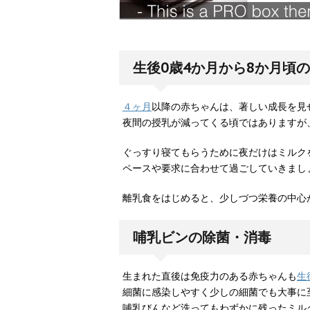
生後0歳4か月から8か月頃
４ヶ月
以降の赤ちゃんは、著しい成長を見
夜間の授乳が減ってくる頃ではありますが
ぐっすり寝てもらうために夜だけはミルク
ペースや要求に合わせて過ごしていきまし
離乳食をはじめると、少しづつ栄養の中心
哺乳ビンの除菌・消毒
生まれた直後は免疫力のある赤ちゃんも
生
細菌に感染しやすく少しの細菌でも大事に
哺乳びんなど洗ってもわずかに残ったミル