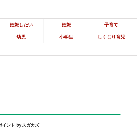
妊娠したい
妊娠
子育て
幼児
小学生
しくじり育児
イント by スガカズ