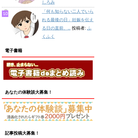
しろみ
「何も知らない二人でいら
れる最後の日」妊娠を伝え
る日の直前、...
投稿者:
ふ
くふく
電子書籍
あなたの体験談大募集！
記事投稿大募集！