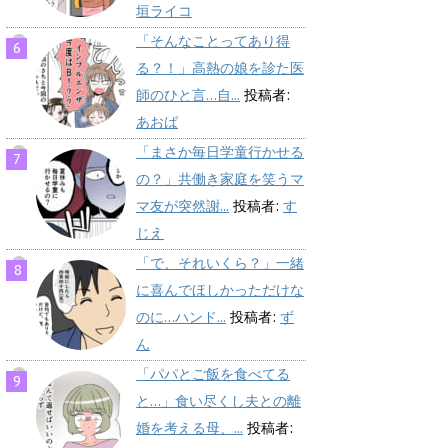
垣ライコ
「そんなことってあり得
る？！」高熱の娘を診た医
師のひと言…自...
投稿者:
あおば
「まさか毎日学童行かせる
の？」共働き家庭を笑うマ
マ友が突然謝...
投稿者:
す
じえ
「で、それいくら？」一緒
に喜んでほしかっただけな
のに…ハンド...
投稿者:
ず
ん
「パパとご飯を食べてる
と…」食い尽くし夫との離
婚を考える母、...
投稿者: