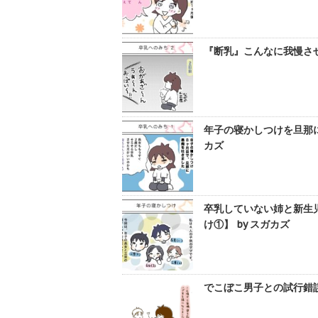
『断乳』こんなに我慢させ
年子の寝かしつけを旦那に
カズ
卒乳していない姉と新生
け①】 by スガカズ
でこぼこ男子との試行錯