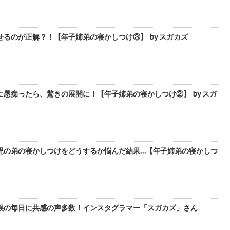
るのが正解？！【年子姉弟の寝かしつけ③】 by スガカズ
愚痴ったら、驚きの展開に！【年子姉弟の寝かしつけ②】 by スガ
児の弟の寝かしつけをどうするか悩んだ結果…【年子姉弟の寝かしつ
誤の毎日に共感の声多数！インスタグラマー「スガカズ」さん