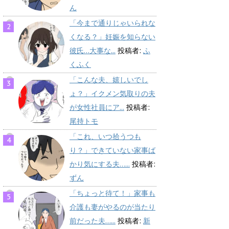
ん
「今まで通りじゃいられな
くなる？」妊娠を知らない
彼氏…大事な...
投稿者:
ふ
くふく
「こんな夫、嬉しいでし
ょ？」イクメン気取りの夫
が女性社員にア...
投稿者:
尾持トモ
「これ、いつ拾うつも
り？」できていない家事ば
かり気にする夫…...
投稿者:
ずん
「ちょっと待て！」家事も
介護も妻がやるのが当たり
前だった夫…...
投稿者:
新