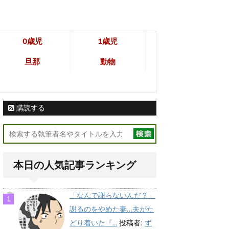
0歳児
1歳児
旦那
動物
購読する
本日の人気記事ランキング
「なんで謝らないんだ？」
謝るのをやめた妻…夫がた
どり着いた『...
投稿者:
ず