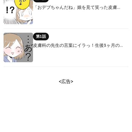
「おデブちゃんだね」娘を見て笑った皮膚…
第1話
皮膚科の先生の言葉にイラっ！生後3ヶ月の…
<広告>