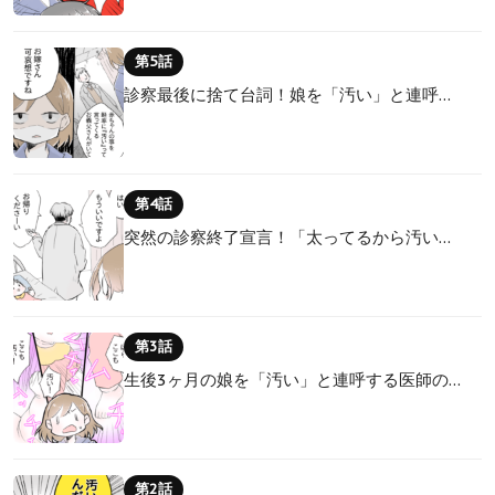
第5話
診察最後に捨て台詞！娘を「汚い」と連呼…
第4話
突然の診察終了宣言！「太ってるから汚い…
第3話
生後3ヶ月の娘を「汚い」と連呼する医師の…
第2話