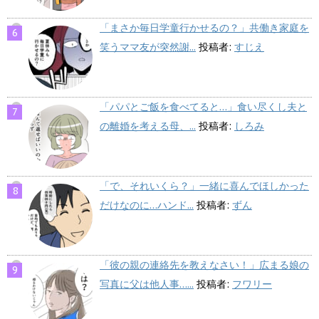
「まさか毎日学童行かせるの？」共働き家庭を
笑うママ友が突然謝...
投稿者:
すじえ
「パパとご飯を食べてると…」食い尽くし夫と
の離婚を考える母、...
投稿者:
しろみ
「で、それいくら？」一緒に喜んでほしかった
だけなのに…ハンド...
投稿者:
ずん
「彼の親の連絡先を教えなさい！」広まる娘の
写真に父は他人事…...
投稿者:
フワリー