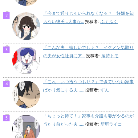
「今まで通りじゃいられなくなる？」妊娠を知
らない彼氏…大事な...
投稿者:
ふくふく
「こんな夫、嬉しいでしょ？」イクメン気取り
の夫が女性社員にア...
投稿者:
尾持トモ
「これ、いつ拾うつもり？」できていない家事
ばかり気にする夫…...
投稿者:
ずん
「ちょっと待て！」家事も介護も妻がやるのが
当たり前だった夫…...
投稿者:
新垣ライコ