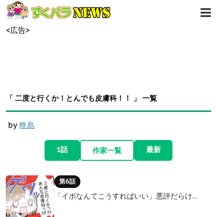
<広告>
「 二度と行くか！とんでも皮膚科！！ 」 一覧
by
晩島
1話
最新
作家一覧
第6話
「イボなんてこうすればいい」悪評だらけ…