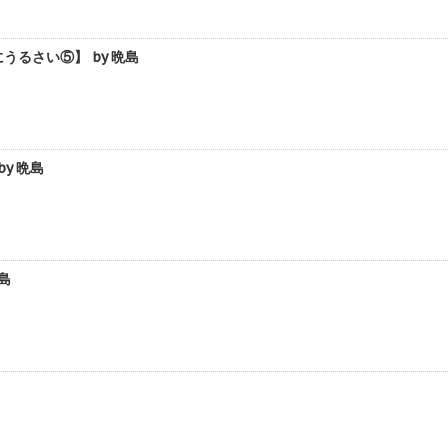
るさい⑤】 by 晩島
y 晩島
島