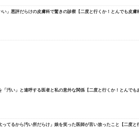
いい」悪評だらけの皮膚科で驚きの診察【二度と行くか！とんでも皮膚科！
「汚い」と連呼する医者と私の意外な関係【二度と行くか！とんでも皮膚
太ってるから汚い所だらけ」娘を笑った医師が言い放ったこと【二度と行く