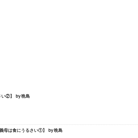
②】 by 晩島
母は食にうるさい①】 by 晩島