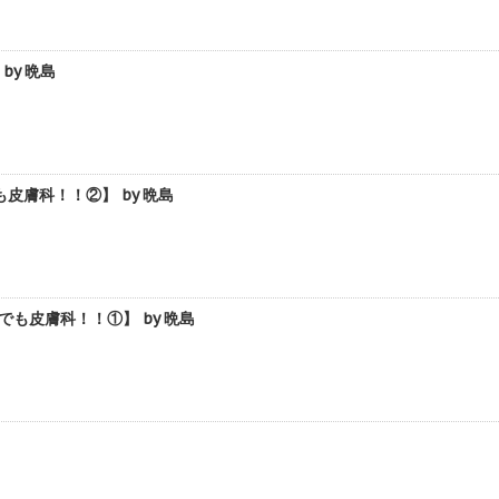
y 晩島
膚科！！②】 by 晩島
も皮膚科！！①】 by 晩島