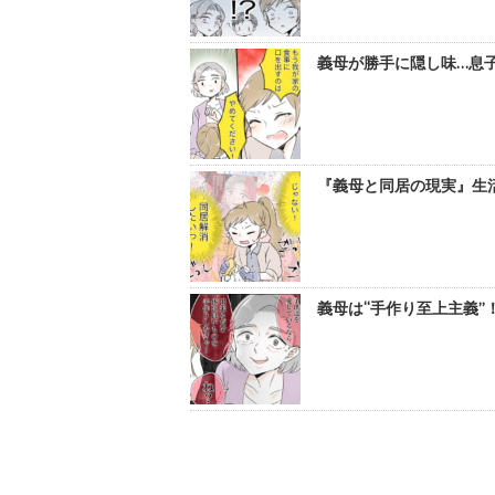
義母が勝手に隠し味…息子
『義母と同居の現実』生活
義母は“手作り至上主義”