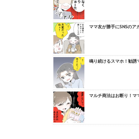
ママ友が勝手にSNSのア
鳴り続けるスマホ！勧誘マ
マルチ商法はお断り！ママ