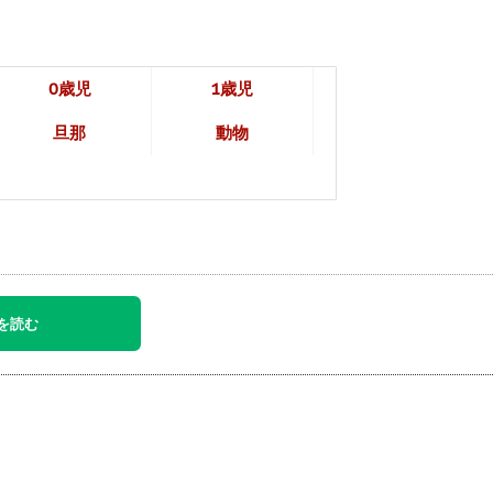
0歳児
1歳児
旦那
動物
を読む