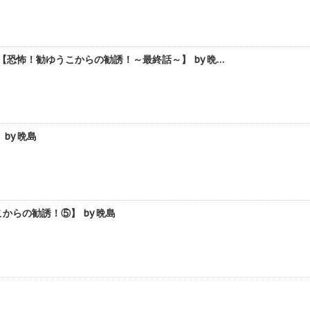
恐怖！勧ゆうこからの勧誘！～最終話～】 by 晩…
by 晩島
らの勧誘！⑤】 by 晩島