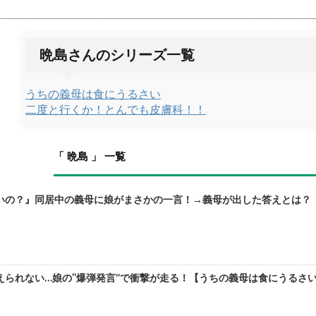
晩島さんのシリーズ一覧
うちの義母は食にうるさい
二度と行くか！とんでも皮膚科！！
「 晩島 」 一覧
いの？』同居中の義母に娘がまさかの一言！→義母が出した答えとは？【う
られない…娘の“爆弾発言”で衝撃が走る！【うちの義母は食にうるさい⑥