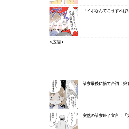
「イボなんてこうすれば
<広告>
診察最後に捨て台詞！娘を
突然の診察終了宣言！「