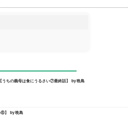
ちの義母は食にうるさい⑦最終話】 by 晩島
】 by 晩島