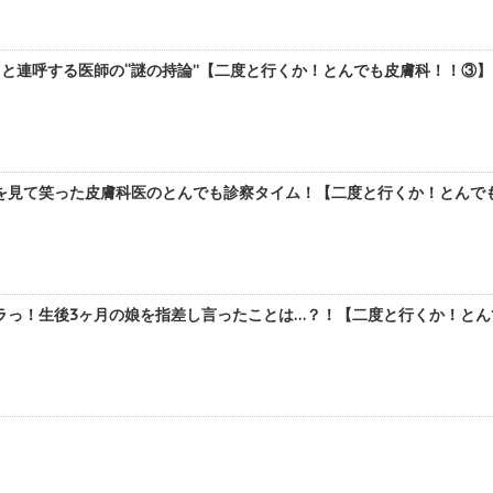
と連呼する医師の“謎の持論”【二度と行くか！とんでも皮膚科！！③】 b
を見て笑った皮膚科医のとんでも診察タイム！【二度と行くか！とんでも皮
っ！生後3ヶ月の娘を指差し言ったことは…？！【二度と行くか！とんで