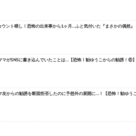
カウント晒し！恐怖の出来事から1ヶ月…ふと気付いた『まさかの偶然』【
マがSNSに書き込んでいたことは…【恐怖！勧ゆうこからの勧誘！⑥】 
友からの勧誘を断固拒否したのに予想外の展開に…！【恐怖！勧ゆうこか