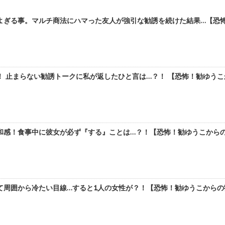
よぎる事。マルチ商法にハマった友人が強引な勧誘を続けた結果…【恐怖！
 止まらない勧誘トークに私が返したひと言は…？！ 【恐怖！勧ゆうこか
感！食事中に彼女が必ず『する』ことは…？！【恐怖！勧ゆうこからの勧
周囲から冷たい目線…すると1人の女性が？！【恐怖！勧ゆうこからの勧誘