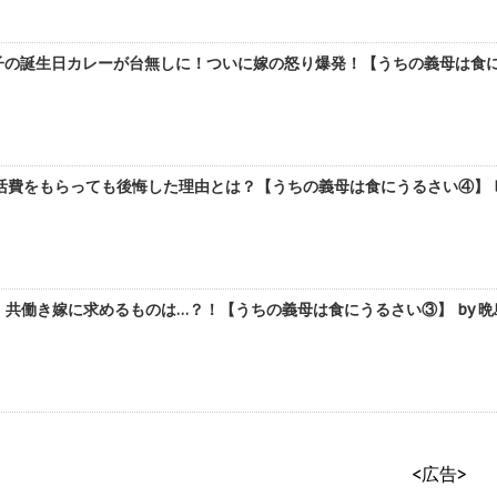
の誕生日カレーが台無しに！ついに嫁の怒り爆発！【うちの義母は食にう
費をもらっても後悔した理由とは？【うちの義母は食にうるさい④】 b
！共働き嫁に求めるものは…？！【うちの義母は食にうるさい③】 by 晩
<広告>