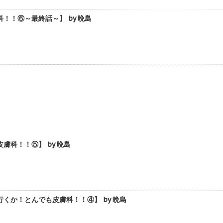
！⑥～最終話～】 by 晩島
科！！⑤】 by 晩島
か！とんでも皮膚科！！④】 by 晩島