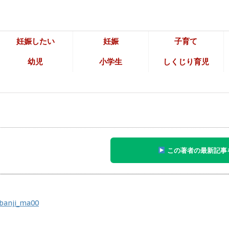
妊娠したい
妊娠
子育て
幼児
小学生
しくじり育児
この著者の最新記事
banji_ma00