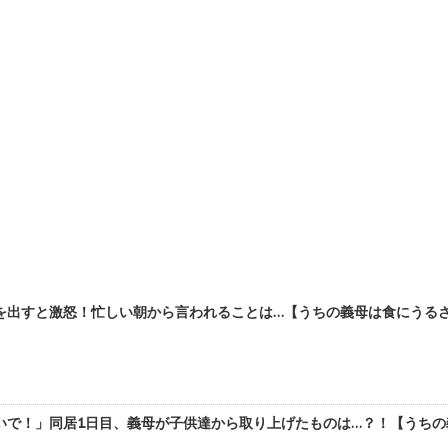
出すと激怒！忙しい朝から言われることは…【うちの義母は食にうるさい
で！」同居1日目、義母が子供達から取り上げたものは…？！【うちの義