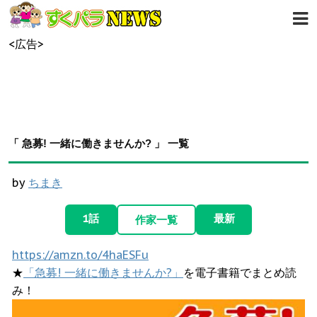
<広告>
「 急募! 一緒に働きませんか? 」 一覧
by
ちまき
1話
最新
作家一覧
https://amzn.to/4haESFu
★
「急募! 一緒に働きませんか?」
を電子書籍でまとめ読
み！