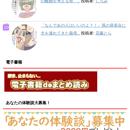
の離婚を考える母、...
投稿者:
しろみ
「なんであの人はいいのよ？！」孫の発表会に
犬を連れてきた義母...
投稿者:
花藤とら
電子書籍
あなたの体験談大募集！