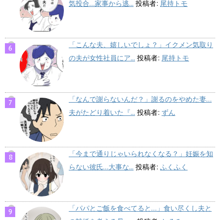
気投合…家事から逃...
投稿者:
尾持トモ
「こんな夫、嬉しいでしょ？」イクメン気取り
の夫が女性社員にア...
投稿者:
尾持トモ
「なんで謝らないんだ？」謝るのをやめた妻…
夫がたどり着いた『...
投稿者:
ずん
「今まで通りじゃいられなくなる？」妊娠を知
らない彼氏…大事な...
投稿者:
ふくふく
「パパとご飯を食べてると…」食い尽くし夫と