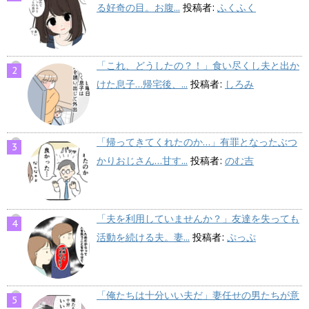
る好奇の目。お腹...
投稿者:
ふくふく
「これ、どうしたの？！」食い尽くし夫と出か
けた息子…帰宅後、...
投稿者:
しろみ
「帰ってきてくれたのか…」有罪となったぶつ
かりおじさん…甘す...
投稿者:
のむ吉
「夫を利用していませんか？」友達を失っても
活動を続ける夫。妻...
投稿者:
ぷっぷ
「俺たちは十分いい夫だ」妻任せの男たちが意