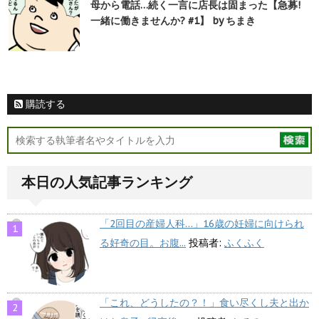
母から電話…続く一言に店長は固まった【急募!
一緒に働きませんか? #1】 by ちまき
購読する
本日の人気記事ランキング
「2回目の産婦人科…」16歳の妊婦に向けられ
る好奇の目。お腹...
投稿者:
ふくふく
「これ、どうしたの？！」食い尽くし夫と出か