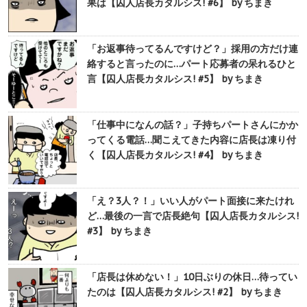
果は【囚人店長カタルシス! #6】 by ちまき
「お返事待ってるんですけど？」採用の方だけ連
絡すると言ったのに…パート応募者の呆れるひと
言【囚人店長カタルシス! #5】 by ちまき
「仕事中になんの話？」子持ちパートさんにかか
ってくる電話…聞こえてきた内容に店長は凍り付
く【囚人店長カタルシス! #4】 by ちまき
「え？3人？！」いい人がパート面接に来たけれ
ど…最後の一言で店長絶句【囚人店長カタルシス!
#3】 by ちまき
「店長は休めない！」10日ぶりの休日…待ってい
たのは【囚人店長カタルシス! #2】 by ちまき