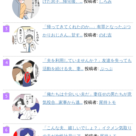
けた息子…帰宅後、...
投稿者:
しろみ
「帰ってきてくれたのか…」有罪となったぶつ
かりおじさん…甘す...
投稿者:
のむ吉
「夫を利用していませんか？」友達を失っても
活動を続ける夫。妻...
投稿者:
ぷっぷ
「俺たちは十分いい夫だ」妻任せの男たちが意
気投合…家事から逃...
投稿者:
尾持トモ
「こんな夫、嬉しいでしょ？」イクメン気取り
の夫が女性社員にア...
投稿者:
尾持トモ