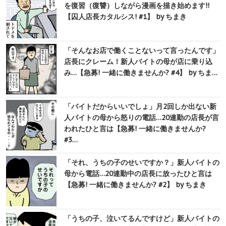
を復習（復讐）しながら漫画を描き始めます!!
【囚人店長カタルシス! #1】 by ちまき
「そんなお店で働くことないって言ったんです」
店長にクレーム！新人バイトの母が店に乗り込
み…【急募! 一緒に働きませんか? #4】 by ちま…
「バイトだからいいでしょ」月2回しか出ない新
人バイトの母から怒りの電話…20連勤の店長が言
われたひと言は【急募! 一緒に働きませんか?
#3…
「それ、うちの子のせいですか？」新人バイトの
母から電話…20連勤中の店長に放ったひと言は
【急募! 一緒に働きませんか? #2】 by ちまき
「うちの子、泣いてるんですけど」新人バイトの