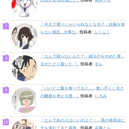
「今まで通りじゃいられなくなる？」妊娠を知
らない彼氏…大事な...
投稿者:
ふくふく
「なんで謝らないんだ？」謝るのをやめた妻…
夫がたどり着いた『...
投稿者:
ずん
「パパとご飯を食べてると…」食い尽くし夫と
の離婚を考える母、...
投稿者:
しろみ
「なんであの人はいいのよ？！」孫の発表会に
犬を連れてきた義母...
投稿者:
花藤とら