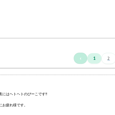
‹
1
2
にはヘトヘトのぴーこです‼︎
にお疲れ様です。