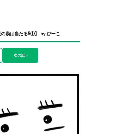
は当たる⁉︎①】 by ぴーこ
次の話 ›