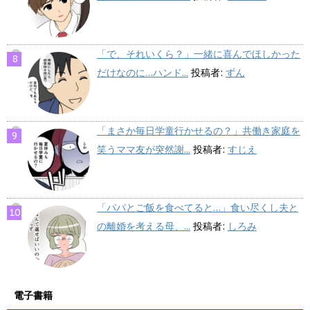
「で、それいくら？」一緒に喜んでほしかった
だけなのに…ハンド...
投稿者:
ずん
「まさか毎日学童行かせるの？」共働き家庭を
笑うママ友が突然謝...
投稿者:
すじえ
「パパとご飯を食べてると…」食い尽くし夫と
の離婚を考える母、...
投稿者:
しろみ
電子書籍