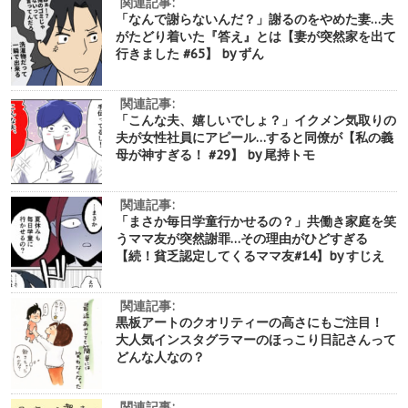
関連記事:
「なんで謝らないんだ？」謝るのをやめた妻…夫
がたどり着いた『答え』とは【妻が突然家を出て
行きました #65】 by ずん
関連記事:
「こんな夫、嬉しいでしょ？」イクメン気取りの
夫が女性社員にアピール…すると同僚が【私の義
母が神すぎる！ #29】 by 尾持トモ
関連記事:
「まさか毎日学童行かせるの？」共働き家庭を笑
うママ友が突然謝罪…その理由がひどすぎる
【続！貧乏認定してくるママ友#14】by すじえ
関連記事:
黒板アートのクオリティーの高さにもご注目！
大人気インスタグラマーのほっこり日記さんって
どんな人なの？
関連記事: