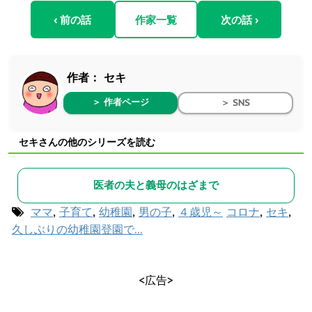
‹ 前の話
作家一覧
次の話 ›
作者：
セキ
＞ 作者ページ
＞ SNS
セキさんの他のシリーズを読む
医者の夫と義母のはざまで
ママ
,
子育て
,
幼稚園
,
男の子
,
４歳児～
コロナ
,
セキ
,
久しぶりの幼稚園登園で…
<広告>