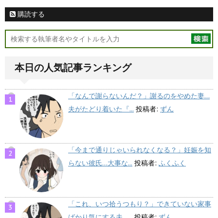
購読する
本日の人気記事ランキング
「なんで謝らないんだ？」謝るのをやめた妻…
夫がたどり着いた『...
投稿者:
ずん
「今まで通りじゃいられなくなる？」妊娠を知
らない彼氏…大事な...
投稿者:
ふくふく
「これ、いつ拾うつもり？」できていない家事
ばかり気にする夫…...
投稿者:
ずん