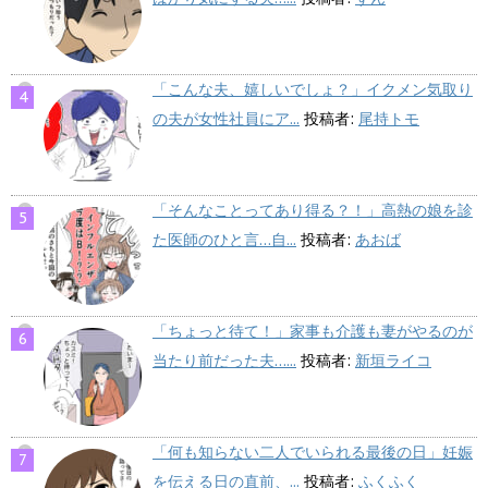
「こんな夫、嬉しいでしょ？」イクメン気取り
の夫が女性社員にア...
投稿者:
尾持トモ
「そんなことってあり得る？！」高熱の娘を診
た医師のひと言…自...
投稿者:
あおば
「ちょっと待て！」家事も介護も妻がやるのが
当たり前だった夫…...
投稿者:
新垣ライコ
「何も知らない二人でいられる最後の日」妊娠
を伝える日の直前、...
投稿者:
ふくふく