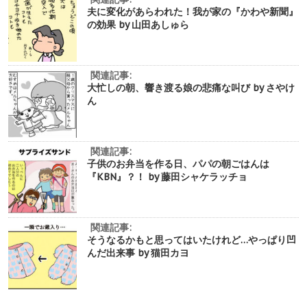
夫に変化があらわれた！我が家の『かわや新聞』
の効果 by 山田あしゅら
関連記事:
大忙しの朝、響き渡る娘の悲痛な叫び by さやけ
ん
関連記事:
子供のお弁当を作る日、パパの朝ごはんは
『KBN』？！ by 藤田シャケラッチョ
関連記事:
そうなるかもと思ってはいたけれど…やっぱり凹
んだ出来事 by 猫田カヨ