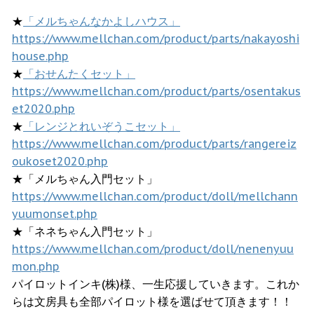
★
「メルちゃんなかよしハウス」
https://www.mellchan.com/product/parts/nakayoshi
house.php
★
「おせんたくセット」
https://www.mellchan.com/product/parts/osentakus
et2020.php
★
「レンジとれいぞうこセット」
https://www.mellchan.com/product/parts/rangereiz
oukoset2020.php
★「メルちゃん入門セット」
https://www.mellchan.com/product/doll/mellchann
yuumonset.php
★「ネネちゃん入門セット」
https://www.mellchan.com/product/doll/nenenyuu
mon.php
パイロットインキ(株)様、一生応援していきます。これか
らは文房具も全部パイロット様を選ばせて頂きます！！