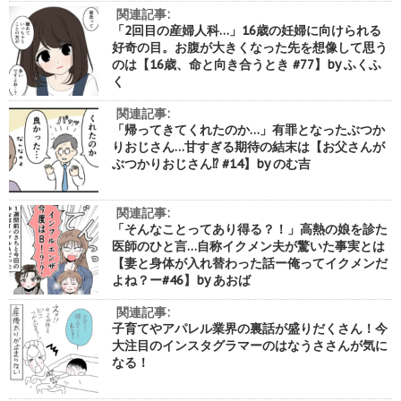
関連記事:
「2回目の産婦人科…」16歳の妊婦に向けられる
好奇の目。お腹が大きくなった先を想像して思う
のは【16歳、命と向き合うとき #77】by ふくふ
く
関連記事:
「帰ってきてくれたのか…」有罪となったぶつか
りおじさん…甘すぎる期待の結末は【お父さんが
ぶつかりおじさん⁉︎ #14】by のむ吉
関連記事:
「そんなことってあり得る？！」高熱の娘を診た
医師のひと言…自称イクメン夫が驚いた事実とは
【妻と身体が入れ替わった話ー俺ってイクメンだ
よね？ー#46】by あおば
関連記事:
子育てやアパレル業界の裏話が盛りだくさん！今
大注目のインスタグラマーのはなうささんが気に
なる！