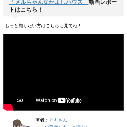
「メルちゃんなかよしハウス」
動画レポー
トはこちら！
もっと知りたい方はこちらも見てね！
著者：
ともさん
（この著者をもっと読む）