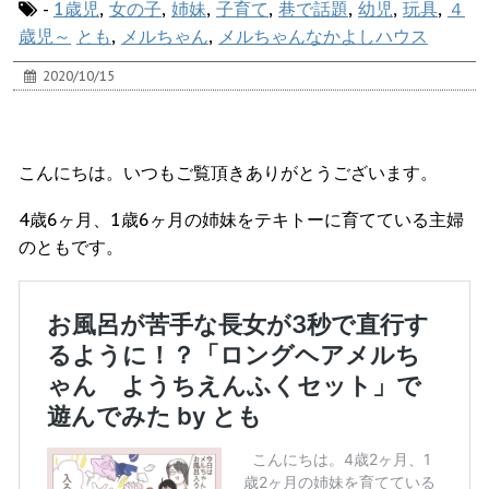
-
1歳児
,
女の子
,
姉妹
,
子育て
,
巷で話題
,
幼児
,
玩具
,
４
歳児～
とも
,
メルちゃん
,
メルちゃんなかよしハウス
2020/10/15
こんにちは。いつもご覧頂きありがとうございます。
4歳6ヶ月、1歳6ヶ月の姉妹をテキトーに育てている主婦
のともです。