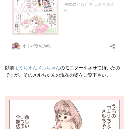
以前
ようちえんメルちゃん
のモニターをさせて頂いたの
ですが、そのメルちゃんの現在の姿をご覧下さい。