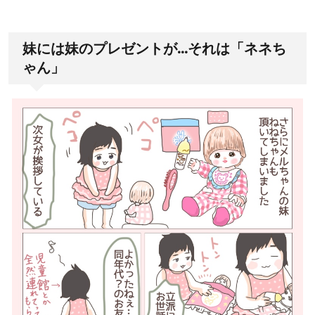
妹には妹のプレゼントが...それは「ネネち
ゃん」