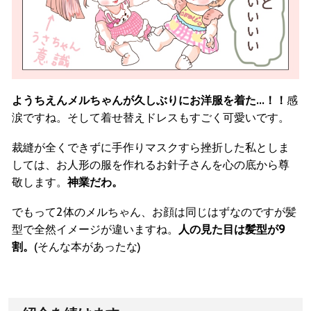
ようちえんメルちゃんが久しぶりにお洋服を着た…！！
感
涙ですね。そして着せ替えドレスもすごく可愛いです。
裁縫が全くできずに手作りマスクすら挫折した私としま
しては、お人形の服を作れるお針子さんを心の底から尊
敬します。
神業だわ。
でもって2体のメルちゃん、お顔は同じはずなのですが髪
型で全然イメージが違いますね。
人の見た目は髪型が9
割。
(そんな本があったな)