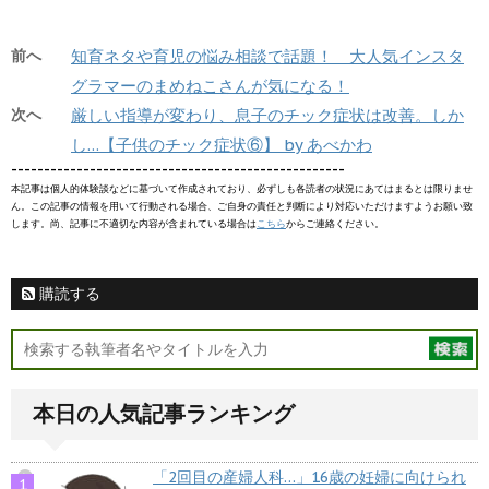
前へ
知育ネタや育児の悩み相談で話題！ 大人気インスタ
グラマーのまめねこさんが気になる！
次へ
厳しい指導が変わり、息子のチック症状は改善。しか
し…【子供のチック症状⑥】 by あべかわ
---------------------------------------------------
本記事は個人的体験談などに基づいて作成されており、必ずしも各読者の状況にあてはまるとは限りませ
ん。この記事の情報を用いて行動される場合、ご自身の責任と判断により対応いただけますようお願い致
します。尚、記事に不適切な内容が含まれている場合は
こちら
からご連絡ください。
購読する
本日の人気記事ランキング
「2回目の産婦人科…」16歳の妊婦に向けられ