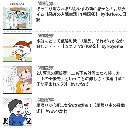
関連記事:
ほっこり癒される♡おやすみ前の息子とのお話タ
イム【怒涛の入院生活 in 韓国④】 by あゆみん日
記
関連記事:
水分をとって便秘対策！1歳児、それがなかなか
難しい・・・【ムスメ VS 便秘②】 by koyome
関連記事:
2人育児の新提案！上も下も対等になる接し方
「上の子優先」ということの難しさ・後編【第二
子が産まれて38】 by ぴなぱ
関連記事:
里帰りが心配…実父は喫煙者！【里帰り中の騒動
①】 by あべかわ