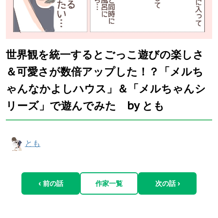
世界観を統一するとごっこ遊びの楽しさ
＆可愛さが数倍アップした！？「メルち
ゃんなかよしハウス」＆「メルちゃんシ
リーズ」で遊んでみた by とも
とも
‹ 前の話
作家一覧
次の話 ›