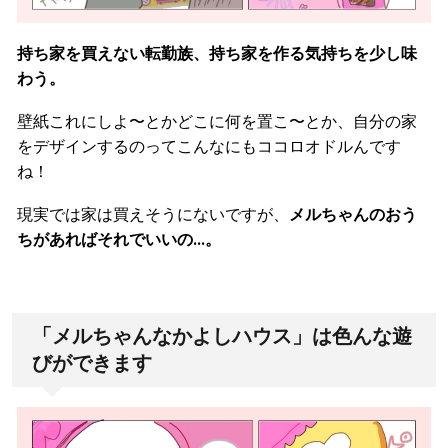
持ち家を買えない転勤族、持ち家を作る気持ちを少し味
わう。
壁紙これにしよ〜とかどこに何を置こ〜とか、自分の家
をデザインするのってこんなにもココロオドルんです
ね！
現実では家は買えそうにないですが、
メルちゃんのおう
ちがあればそれでいいの…。
「メルちゃんなかよしハウス」は色んな遊
びができます