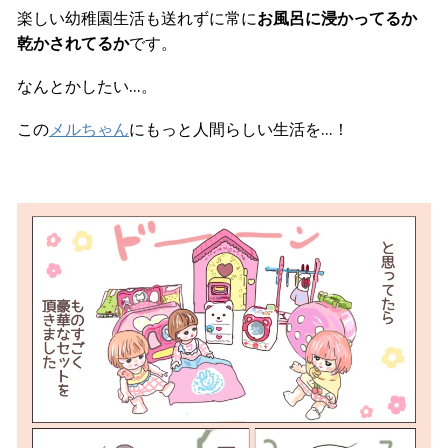
楽しい幼稚園生活も送れずに常に
お風呂に浸かってるか
乾かされてるか
です。
なんとかしたい…。
この
メルちゃん
にもっと人間らしい生活を…！