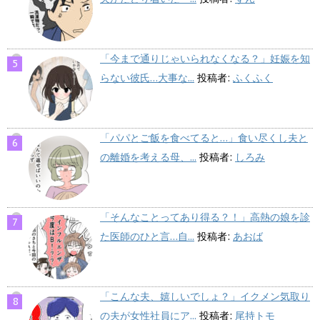
「今まで通りじゃいられなくなる？」妊娠を知
らない彼氏…大事な...
投稿者:
ふくふく
「パパとご飯を食べてると…」食い尽くし夫と
の離婚を考える母、...
投稿者:
しろみ
「そんなことってあり得る？！」高熱の娘を診
た医師のひと言…自...
投稿者:
あおば
「こんな夫、嬉しいでしょ？」イクメン気取り
の夫が女性社員にア...
投稿者:
尾持トモ