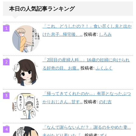
本日の人気記事ランキング
「これ、どうしたの？！」食い尽くし夫と出か
けた息子…帰宅後、...
投稿者:
しろみ
「2回目の産婦人科…」16歳の妊婦に向けられ
る好奇の目。お腹...
投稿者:
ふくふく
「帰ってきてくれたのか…」有罪となったぶつ
かりおじさん…甘す...
投稿者:
のむ吉
「なんで謝らないんだ？」謝るのをやめた妻…
夫がたどり着いた『...
投稿者:
ずん