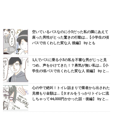
空いているバスなのに小3だった私の隣にあえて
座った男性がとった驚きの行動は…【小学生の頃
バスで出くわした変な人 後編】 by とも
1人でバスに乗る小3の私を不審な男がじっと見
つめ、声をかけてきた！？勇気が無い私は...【小
学生の頃バスで出くわした変な人 前編】 by と…
心の中で絶叫！トイレ詰まりで業者から出された
見積もり金額は…【タオルをうっかりトイレに流
しちゃって44,000円かかった話・後編】 by と…