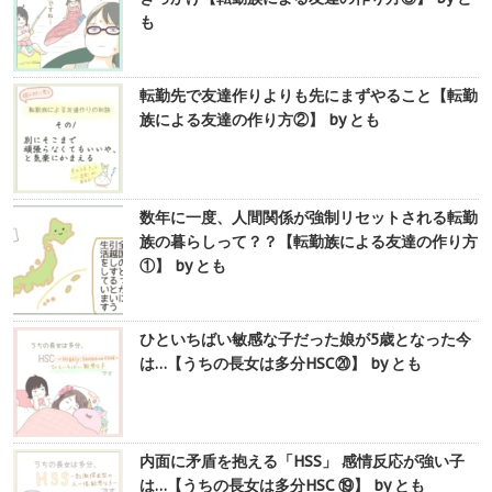
も
転勤先で友達作りよりも先にまずやること【転勤
族による友達の作り方②】 by とも
数年に一度、人間関係が強制リセットされる転勤
族の暮らしって？？【転勤族による友達の作り方
①】 by とも
ひといちばい敏感な子だった娘が5歳となった今
は…【うちの長女は多分HSC⑳】 by とも
内面に矛盾を抱える「HSS」 感情反応が強い子
は…【うちの長女は多分HSC ⑲】 by とも