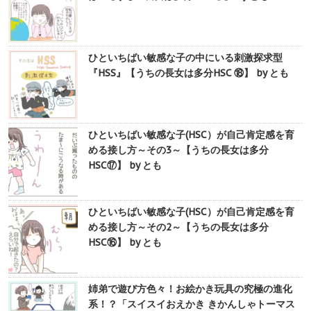
ひといちばい敏感な子の中にいる刺激探求型
『HSS』【うちの長女は多分HSC ⑱】 by とも
ひといちばい敏感な子(HSC）が自己肯定感を育
める接し方～その3～【うちの長女は多分
HSC⑰】 by とも
ひといちばい敏感な子(HSC）が自己肯定感を育
める接し方～その2～【うちの長女は多分
HSC⑯】 by とも
姉弟で遊び方色々！お絵かき玩具の究極の進化
系！？「スイスイおえかき きかんしゃトーマス