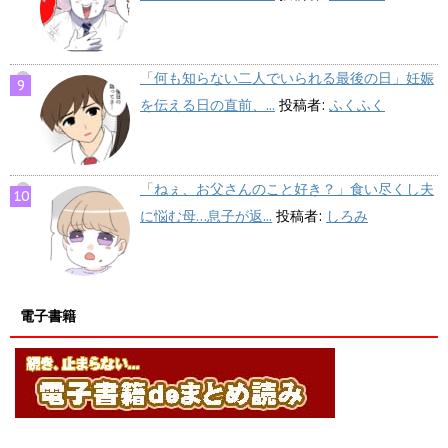
「何も知らない二人でいられる最後の日」妊娠
を伝える日の直前、...
投稿者:
ふくふく
「ねぇ、お父さんのこと好き？」食い尽くし夫
に悩む母…息子が返...
投稿者:
しろみ
電子書籍