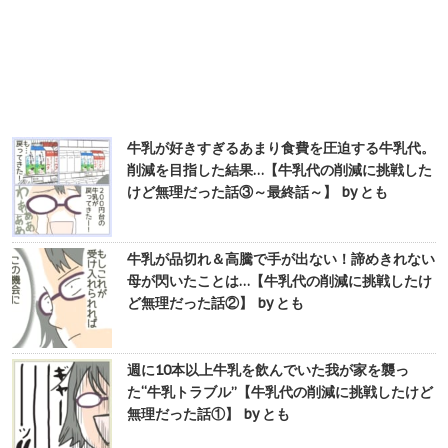
牛乳が好きすぎるあまり食費を圧迫する牛乳代。
削減を目指した結果…【牛乳代の削減に挑戦した
けど無理だった話③～最終話～】 by とも
牛乳が品切れ＆高騰で手が出ない！諦めきれない
母が閃いたことは…【牛乳代の削減に挑戦したけ
ど無理だった話②】 by とも
週に10本以上牛乳を飲んでいた我が家を襲っ
た“牛乳トラブル”【牛乳代の削減に挑戦したけど
無理だった話①】 by とも