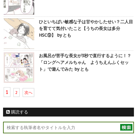
ひといちばい敏感な子は甘やかしたせい？二人目
を育てて気付いたこと【うちの長女は多分
HSC⑨】 by とも
お風呂が苦手な長女が3秒で直行するように！？
「ロングヘアメルちゃん ようちえんふくセッ
ト」で遊んでみた by とも
1
2
次へ
購読する