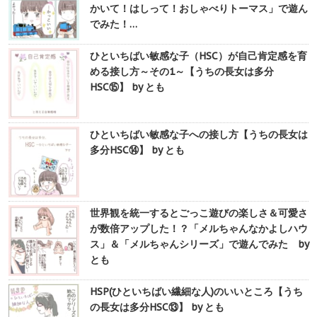
かいて！はしって！おしゃべりトーマス」で遊ん
でみた！…
ひといちばい敏感な子（HSC）が自己肯定感を育
める接し方～その1～【うちの長女は多分
HSC⑮】 by とも
ひといちばい敏感な子への接し方【うちの長女は
多分HSC⑭】 by とも
世界観を統一するとごっこ遊びの楽しさ＆可愛さ
が数倍アップした！？「メルちゃんなかよしハウ
ス」＆「メルちゃんシリーズ」で遊んでみた by
とも
HSP(ひといちばい繊細な人)のいいところ【うち
の長女は多分HSC⑬】 by とも