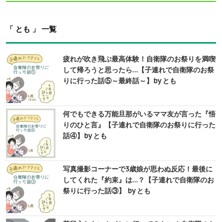
「 とも 」 一覧
疲れが吹き飛ぶ最高体験！自衛隊のお祭りを満喫
して帰ろうと思ったら…【子連れで自衛隊のお祭
りに行った話⑤～最終話～】by とも
何でもできる万能旦那がいるママ友が言った『悟
りのひと言』【子連れで自衛隊のお祭りに行った
話④】by とも
写真撮影コーナーで3歳娘が思わぬ反応！最後に
してくれた『約束』は…？【子連れで自衛隊のお
祭りに行った話③】 by とも