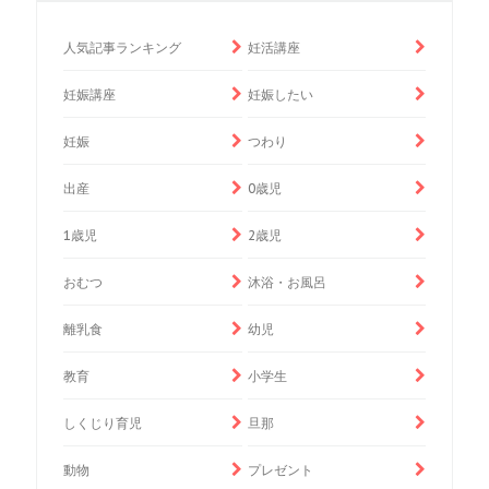
人気記事ランキング
妊活講座
妊娠講座
妊娠したい
妊娠
つわり
出産
0歳児
1歳児
2歳児
おむつ
沐浴・お風呂
離乳食
幼児
教育
小学生
しくじり育児
旦那
動物
プレゼント