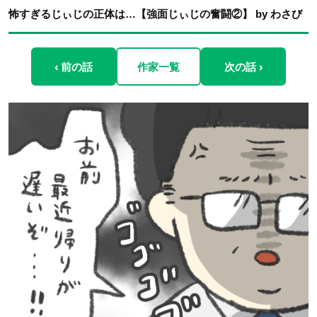
怖すぎるじぃじの正体は…【強面じぃじの奮闘②】 by わさび
‹ 前の話
作家一覧
次の話 ›