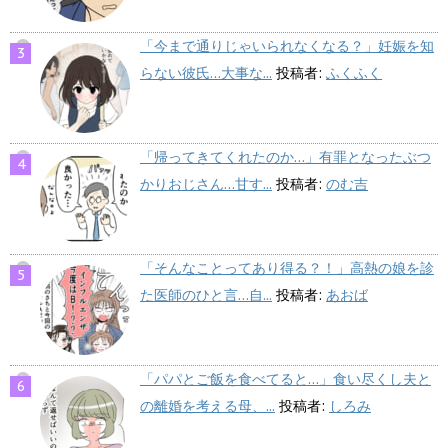
「今まで通りじゃいられなくなる？」妊娠を知
らない彼氏…大事な...
投稿者:
ふくふく
「帰ってきてくれたのか…」有罪となったぶつ
かりおじさん…甘す...
投稿者:
のむ吉
「そんなことってあり得る？！」高熱の娘を診
た医師のひと言…自...
投稿者:
あおば
「パパとご飯を食べてると…」食い尽くし夫と
の離婚を考える母、...
投稿者:
しろみ