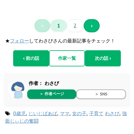
‹
1
2
›
★
フォロー
してわさびさんの最新記事をチェック！
‹ 前の話
作家一覧
次の話 ›
作者：
わさび
＞ 作者ページ
＞ SNS
0歳児
,
じいじばあば
,
ママ
,
女の子
,
子育て
わさび
,
強
面じぃじの奮闘