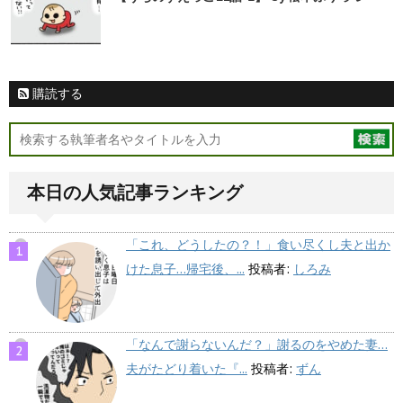
購読する
本日の人気記事ランキング
「これ、どうしたの？！」食い尽くし夫と出か
けた息子…帰宅後、...
投稿者:
しろみ
「なんで謝らないんだ？」謝るのをやめた妻…
夫がたどり着いた『...
投稿者:
ずん