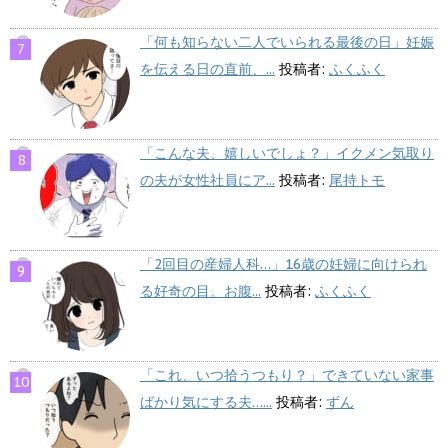
「何も知らない二人でいられる最後の日」妊娠
を伝える日の直前、...
投稿者:
ふくふく
「こんな夫、嬉しいでしょ？」イクメン気取り
の夫が女性社員にア...
投稿者:
尾持トモ
「2回目の産婦人科…」16歳の妊婦に向けられ
る好奇の目。お腹...
投稿者:
ふくふく
「これ、いつ拾うつもり？」できていない家事
ばかり気にする夫…...
投稿者:
ずん