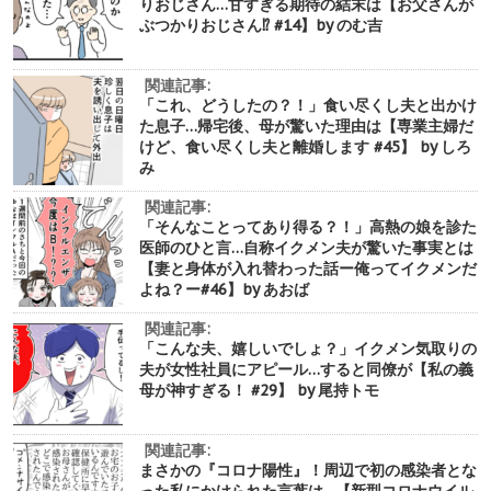
りおじさん…甘すぎる期待の結末は【お父さんが
ぶつかりおじさん⁉︎ #14】by のむ吉
関連記事:
「これ、どうしたの？！」食い尽くし夫と出かけ
た息子…帰宅後、母が驚いた理由は【専業主婦だ
けど、食い尽くし夫と離婚します #45】 by しろ
み
関連記事:
「そんなことってあり得る？！」高熱の娘を診た
医師のひと言…自称イクメン夫が驚いた事実とは
【妻と身体が入れ替わった話ー俺ってイクメンだ
よね？ー#46】by あおば
関連記事:
「こんな夫、嬉しいでしょ？」イクメン気取りの
夫が女性社員にアピール…すると同僚が【私の義
母が神すぎる！ #29】 by 尾持トモ
関連記事:
まさかの『コロナ陽性』！周辺で初の感染者とな
った私にかけられた言葉は…【新型コロナウイル