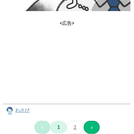
<広告>
わさび
‹
1
2
›