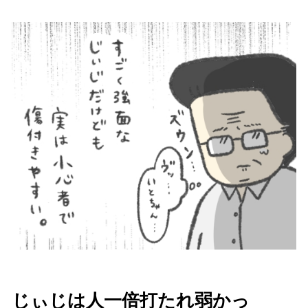
じぃじは人一倍打たれ弱かっ