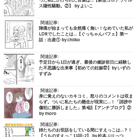
ス陽性騒動。②】 by よいこ
関連記事:
陣痛が始まっても全然痛く無い！なめていた私が
LDRでしたことは…【ぐっちゃんパフェ】第一
話：出産① by chiiko
関連記事:
予定日から1日が過ぎ、最後の健診前日に経験し
た不思議な出来事【初めての妊娠㊲】by いずの
すずみ
関連記事:
身に覚えのないカキコミ、怒りのコメントは収ま
らず。ついに私たちの懸念が現実に…！「誹謗中
傷犯に勝訴しました」第4話【アンチブログ】②
by moro
関連記事:
姉たちのお世話をしている間にすえっこは…？！
【うちのすえっこ11話-2】 by 松本ぷりっつ