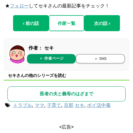
★
フォロー
してセキさんの最新記事をチェック！
‹ 前の話
作家一覧
次の話 ›
作者：
セキ
＞ 作者ページ
＞ SNS
セキさんの他のシリーズを読む
医者の夫と義母のはざまで
トラブル
,
ママ
,
子育て
,
旦那
セキ
,
ポイ活中毒
<広告>