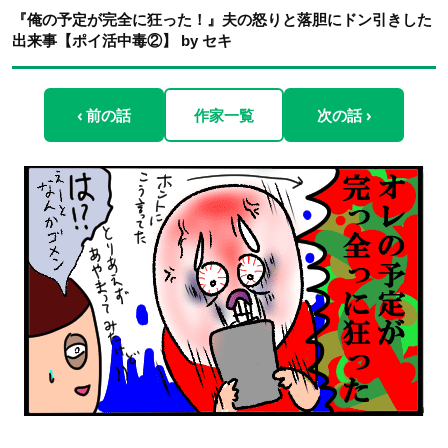
『俺の予定が完全に狂った！』夫の怒りと落胆にドン引きした
出来事【ポイ活中毒②】 by セキ
‹ 前の話
作家一覧
次の話 ›