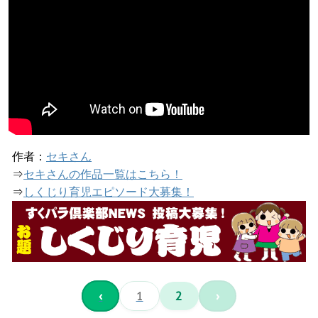
作者：
セキさん
⇒
セキさんの作品一覧はこちら！
⇒
しくじり育児エピソード大募集！
‹
1
2
›