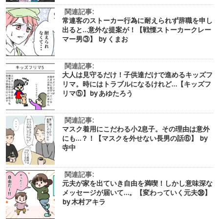
関連記事:
常連客のストーカー行為に耐えられず辞職を申し
出ると…意外な提案が！【戦慄ストーカークレー
マー男③】 by くまお
関連記事:
大人は見守るだけ！子供達だけで進めるキッズフ
リマ。時にはトラブルになるけれど…【キッズフ
リマ⑤】by あゆたろう
関連記事:
マスク着用にこだわる小2息子。その理由は意外
にも…？！【マスクを外せない長男の話⑥】 by
寺中
関連記事:
元夫が家を出ていき自由を満喫！しかし意味深な
メッセージが届いて…。【変わっていく元夫㊳】
by 木村アキラ