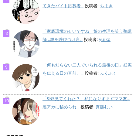
てきたバイト応募者...
投稿者:
ちまき
「家庭環境のせいですね」娘の生理を笑う塾講
師…親を呼びつけ言...
投稿者:
yuiko
「何も知らない二人でいられる最後の日」妊娠
を伝える日の直前、...
投稿者:
ふくふく
「SNS見てくれた？」私になりすますママ友…
裏アカに秘められ...
投稿者:
真篠むい