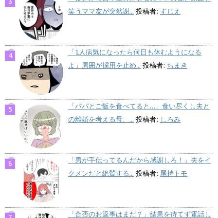
笑うママ友が突然謝...
投稿者:
すじえ
「1人病気になったら何日も休むようになる
よ」周囲が採用を止め...
投稿者:
ちまき
「パパとご飯を食べてると…」食い尽くし夫と
の離婚を考える母、...
投稿者:
しろみ
「男が手伝ってるんだから感謝しろ！」夫をイ
クメンだと絶賛する...
投稿者:
尾持トモ
「合否のお返事はまだ？」結果を待てず電話し