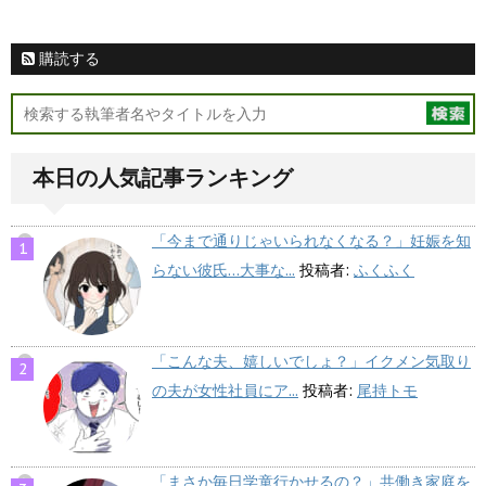
購読する
本日の人気記事ランキング
「今まで通りじゃいられなくなる？」妊娠を知
らない彼氏…大事な...
投稿者:
ふくふく
「こんな夫、嬉しいでしょ？」イクメン気取り
の夫が女性社員にア...
投稿者:
尾持トモ
「まさか毎日学童行かせるの？」共働き家庭を