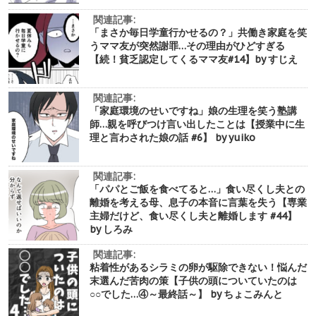
関連記事:
「まさか毎日学童行かせるの？」共働き家庭を笑
うママ友が突然謝罪…その理由がひどすぎる
【続！貧乏認定してくるママ友#14】by すじえ
関連記事:
「家庭環境のせいですね」娘の生理を笑う塾講
師…親を呼びつけ言い出したことは【授業中に生
理と言わされた娘の話 #6】 by yuiko
関連記事:
「パパとご飯を食べてると…」食い尽くし夫との
離婚を考える母、息子の本音に言葉を失う【専業
主婦だけど、食い尽くし夫と離婚します #44】
by しろみ
関連記事:
粘着性があるシラミの卵が駆除できない！悩んだ
末選んだ苦肉の策【子供の頭についていたのは
○○でした…④～最終話～】 by ちょこみんと