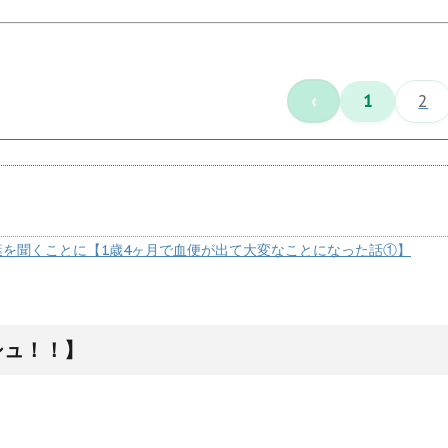
‹
1
2
葉を聞くことに【1歳4ヶ月で血便が出て大変なことになった話①】
シュ！！】