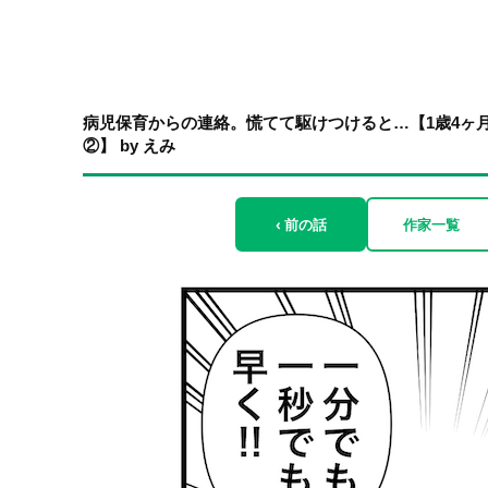
病児保育からの連絡。慌てて駆けつけると…【1歳4ヶ
②】 by えみ
‹ 前の話
作家一覧