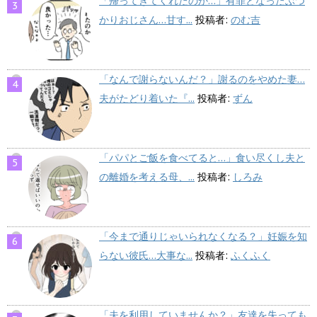
「帰ってきてくれたのか…」有罪となったぶつ
かりおじさん…甘す...
投稿者:
のむ吉
「なんで謝らないんだ？」謝るのをやめた妻…
夫がたどり着いた『...
投稿者:
ずん
「パパとご飯を食べてると…」食い尽くし夫と
の離婚を考える母、...
投稿者:
しろみ
「今まで通りじゃいられなくなる？」妊娠を知
らない彼氏…大事な...
投稿者:
ふくふく
「夫を利用していませんか？」友達を失っても