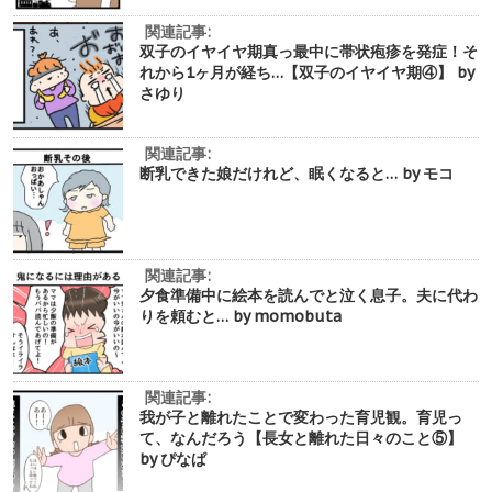
関連記事:
双子のイヤイヤ期真っ最中に帯状疱疹を発症！そ
れから1ヶ月が経ち…【双子のイヤイヤ期④】 by
さゆり
関連記事:
断乳できた娘だけれど、眠くなると… by モコ
関連記事:
夕食準備中に絵本を読んでと泣く息子。夫に代わ
りを頼むと… by momobuta
関連記事:
我が子と離れたことで変わった育児観。育児っ
て、なんだろう【長女と離れた日々のこと⑤】
by ぴなぱ