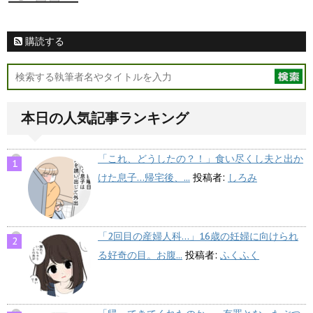
購読する
本日の人気記事ランキング
「これ、どうしたの？！」食い尽くし夫と出か
けた息子…帰宅後、...
投稿者:
しろみ
「2回目の産婦人科…」16歳の妊婦に向けられ
る好奇の目。お腹...
投稿者:
ふくふく