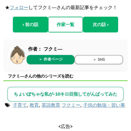
★
フォロー
してフクミ―さんの最新記事をチェック！
‹ 前の話
作家一覧
次の話 ›
作者：
フクミ―
＞ 作者ページ
＞ SNS
フクミ―さんの他のシリーズを読む
ちょいぽちゃな私が-10キロ目指してがんばってみた
子育て
,
教育
,
英語教育
フクミー
,
子供の勉強・習い事
<広告>