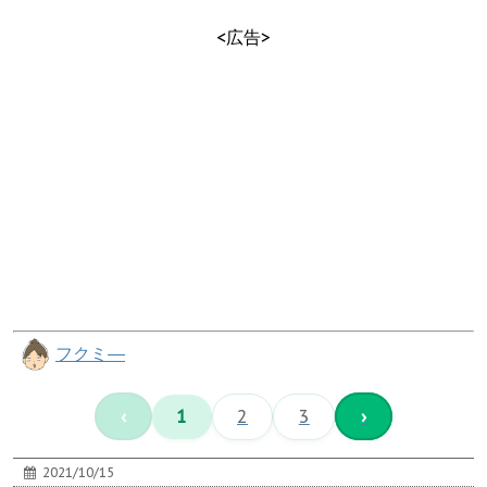
<広告>
フクミ―
‹
1
2
3
›
2021/10/15