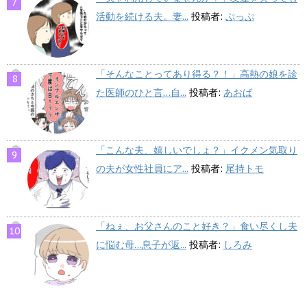
活動を続ける夫。妻...
投稿者:
ぷっぷ
「そんなことってあり得る？！」高熱の娘を診
た医師のひと言…自...
投稿者:
あおば
「こんな夫、嬉しいでしょ？」イクメン気取り
の夫が女性社員にア...
投稿者:
尾持トモ
「ねぇ、お父さんのこと好き？」食い尽くし夫
に悩む母…息子が返...
投稿者:
しろみ