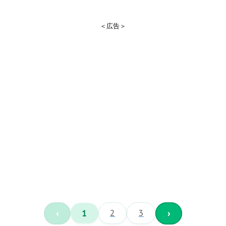
＜広告＞
‹
1
2
3
›