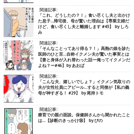
関連記事:
「これ、どうしたの？！」食い尽くし夫と出かけ
た息子…帰宅後、母が驚いた理由は【専業主婦だ
けど、食い尽くし夫と離婚します #45】 by しろ
み
関連記事:
「そんなことってあり得る？！」高熱の娘を診た
医師のひと言…自称イクメン夫が驚いた事実とは
【妻と身体が入れ替わった話ー俺ってイクメンだ
よね？ー#46】by あおば
関連記事:
「こんな夫、嬉しいでしょ？」イクメン気取りの
夫が女性社員にアピール…すると同僚が【私の義
母が神すぎる！ #29】 by 尾持トモ
関連記事:
療育での親の面談。保健師さんから聞かれたこと
は…【診断のきっかけ⑭】 by ぴの