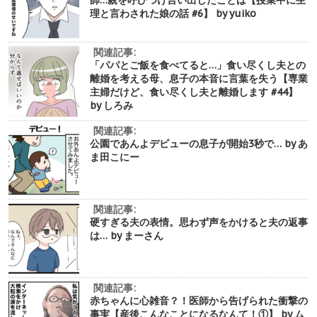
師…親を呼びつけ言い出したことは【授業中に生
理と言わされた娘の話 #6】 by yuiko
関連記事:
「パパとご飯を食べてると…」食い尽くし夫との
離婚を考える母、息子の本音に言葉を失う【専業
主婦だけど、食い尽くし夫と離婚します #44】
by しろみ
関連記事:
公園であんよデビューの息子が開始3秒で… by あ
ま田こにー
関連記事:
硬すぎる夫の表情。思わず声をかけると夫の返事
は… by まーさん
関連記事:
赤ちゃんに心雑音？！医師から告げられた衝撃の
事実【産後こんなことになるなんて！①】 by ム