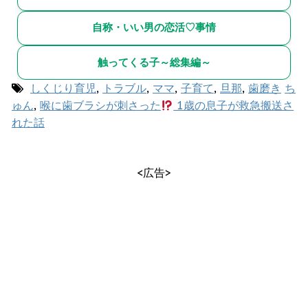
自称・いい男の恋活♡事情
触ってくる子～総集編～
しくじり育児
,
トラブル
,
ママ
,
子育て
,
旦那
,
歯磨き
ち
ゅん
,
喉に歯ブラシが刺さった
1歳の息子が救急搬送さ
れた話
<広告>