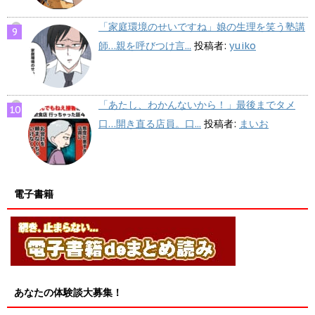
「家庭環境のせいですね」娘の生理を笑う塾講
師…親を呼びつけ言...
投稿者:
yuiko
「あたし、わかんないから！」最後までタメ
口…開き直る店員。口...
投稿者:
まいお
電子書籍
あなたの体験談大募集！