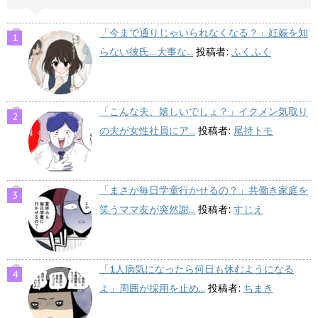
「今まで通りじゃいられなくなる？」妊娠を知
らない彼氏…大事な...
投稿者:
ふくふく
「こんな夫、嬉しいでしょ？」イクメン気取り
の夫が女性社員にア...
投稿者:
尾持トモ
「まさか毎日学童行かせるの？」共働き家庭を
笑うママ友が突然謝...
投稿者:
すじえ
「1人病気になったら何日も休むようになる
よ」周囲が採用を止め...
投稿者:
ちまき