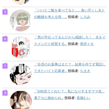
「パパとご飯を食べてると…」食い尽くし夫と
の離婚を考える母、...
投稿者:
しろみ
「男が手伝ってるんだから感謝しろ！」夫をイ
クメンだと絶賛する...
投稿者:
尾持トモ
「合否のお返事はまだ？」結果を待てず電話し
てきたバイト応募者...
投稿者:
ちまき
「SNS見てくれた？」私になりすますママ友…
裏アカに秘められ...
投稿者:
真篠むい