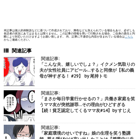
本記事は個人的体験談などに基づいて作成されており、脚色なども加えられている場合もあり、必ずしも
各読者の状況にあてはまるとは限りません。この記事の情報を用いて行動される場合、ご自身の責任と判
断により対応いただけますようお願い致します。 尚、記事に不適切な内容が含まれている場合は
こちら
からご連絡ください。
関連記事
関連記事:
「こんな夫、嬉しいでしょ？」イクメン気取りの
夫が女性社員にアピール…すると同僚が【私の義
母が神すぎる！ #29】 by 尾持トモ
関連記事:
「まさか毎日学童行かせるの？」共働き家庭を笑
うママ友が突然謝罪…その理由がひどすぎる
【続！貧乏認定してくるママ友#14】by すじえ
関連記事:
「家庭環境のせいですね」娘の生理を笑う塾講