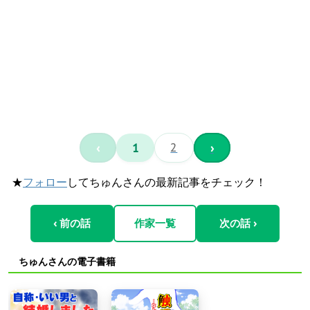
‹
1
2
›
★
フォロー
してちゅんさんの最新記事をチェック！
‹ 前の話
作家一覧
次の話 ›
ちゅんさんの電子書籍