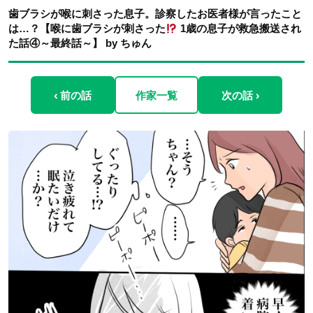
歯ブラシが喉に刺さった息子。診察したお医者様が言ったこと
は…？【喉に歯ブラシが刺さった
1歳の息子が救急搬送され
た話④～最終話～】 by ちゅん
‹ 前の話
作家一覧
次の話 ›