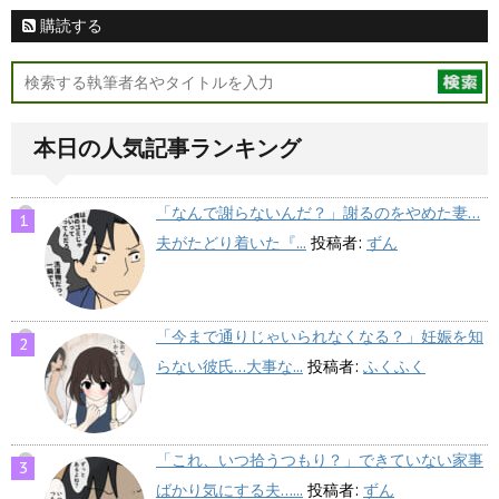
購読する
本日の人気記事ランキング
「なんで謝らないんだ？」謝るのをやめた妻…
夫がたどり着いた『...
投稿者:
ずん
「今まで通りじゃいられなくなる？」妊娠を知
らない彼氏…大事な...
投稿者:
ふくふく
「これ、いつ拾うつもり？」できていない家事
ばかり気にする夫…...
投稿者:
ずん