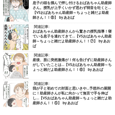
息子の頭を掴んで押し付けるおばあちゃん助産師
さん。授乳が上手くいかず思わず弱音を吐くと…
【VSおばあちゃん助産師～ちょっと雑だよ助産
師さん！！⑧】 by あおば
関連記事:
おばあちゃん助産師さんから驚きの授乳指導！寝
ている息子を連れてきて…【VSおばあちゃん助産
師～ちょっと雑だよ助産師さん！！⑦】 by あお
ば
関連記事:
産後、股に突然激痛が！何も告げずに助産師さん
がしていたことは…【VSおばあちゃん助産師～ち
ょっと雑だよ助産師さん！！⑥】 by あおば
関連記事:
我が子と初めての対面と思いきや…予想外の展開
に！助産師さんが私に向かって無言で手を伸ば
し…【VSおばあちゃん助産師～ちょっと雑だよ助
産師さん！！⑤】 by あおば