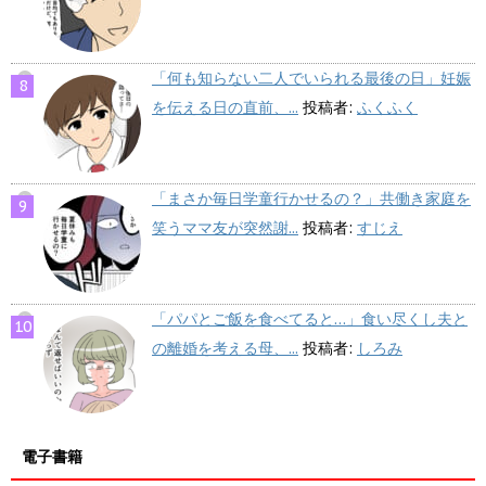
「何も知らない二人でいられる最後の日」妊娠
を伝える日の直前、...
投稿者:
ふくふく
「まさか毎日学童行かせるの？」共働き家庭を
笑うママ友が突然謝...
投稿者:
すじえ
「パパとご飯を食べてると…」食い尽くし夫と
の離婚を考える母、...
投稿者:
しろみ
電子書籍