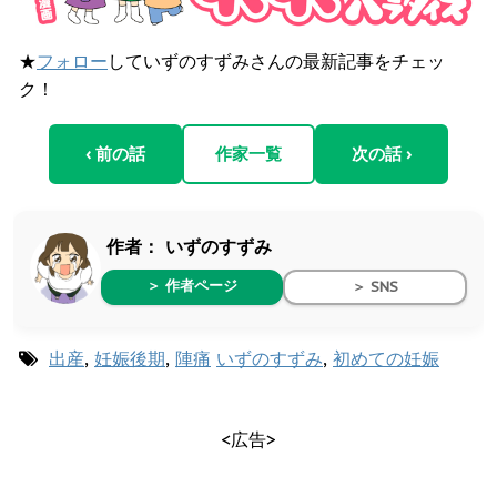
★
フォロー
していずのすずみさんの最新記事をチェッ
ク！
‹ 前の話
作家一覧
次の話 ›
作者：
いずのすずみ
＞ 作者ページ
＞ SNS
出産
,
妊娠後期
,
陣痛
いずのすずみ
,
初めての妊娠
<広告>