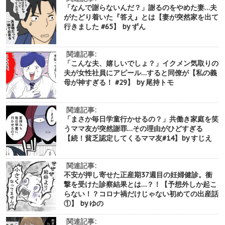
「なんで謝らないんだ？」謝るのをやめた妻…夫
がたどり着いた『答え』とは【妻が突然家を出て
行きました #65】 by ずん
関連記事:
「こんな夫、嬉しいでしょ？」イクメン気取りの
夫が女性社員にアピール…すると同僚が【私の義
母が神すぎる！ #29】 by 尾持トモ
関連記事:
「まさか毎日学童行かせるの？」共働き家庭を笑
うママ友が突然謝罪…その理由がひどすぎる
【続！貧乏認定してくるママ友#14】by すじえ
関連記事:
不安が押し寄せた正産期37週目の妊婦健診。衝
撃を受けた診察結果とは…？！【予想外しか起こ
らない！？コロナ禍だけじゃない初めての出産話
①】 by ゆの
関連記事: