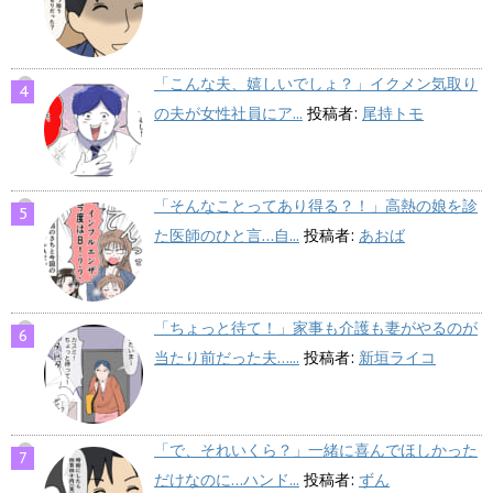
「こんな夫、嬉しいでしょ？」イクメン気取り
の夫が女性社員にア...
投稿者:
尾持トモ
「そんなことってあり得る？！」高熱の娘を診
た医師のひと言…自...
投稿者:
あおば
「ちょっと待て！」家事も介護も妻がやるのが
当たり前だった夫…...
投稿者:
新垣ライコ
「で、それいくら？」一緒に喜んでほしかった
だけなのに…ハンド...
投稿者:
ずん