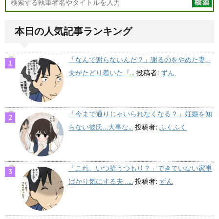
本日の人気記事ランキング
「なんで謝らないんだ？」謝るのをやめた妻…
夫がたどり着いた『...
投稿者:
ずん
「今まで通りじゃいられなくなる？」妊娠を知
らない彼氏…大事な...
投稿者:
ふくふく
「これ、いつ拾うつもり？」できていない家事
ばかり気にする夫…...
投稿者:
ずん