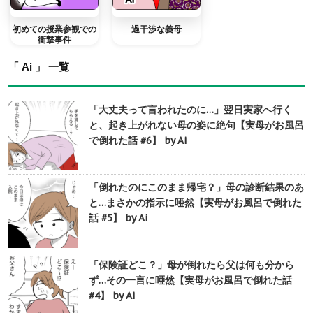
初めての授業参観での
過干渉な義母
衝撃事件
「 Ai 」 一覧
「大丈夫って言われたのに…」翌日実家へ行く
と、起き上がれない母の姿に絶句【実母がお風呂
で倒れた話 #6】 by Ai
「倒れたのにこのまま帰宅？」母の診断結果のあ
と…まさかの指示に唖然【実母がお風呂で倒れた
話 #5】 by Ai
「保険証どこ？」母が倒れたら父は何も分から
ず…その一言に唖然【実母がお風呂で倒れた話
#4】 by Ai