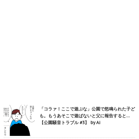
「コラァ！ここで遊ぶな」公園で怒鳴られた子ど
も。もうあそこで遊ばないと父に報告すると…
【公園騒音トラブル #3】 by Ai