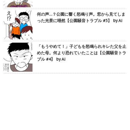
何の声…？公園に響く怒鳴り声。窓から見てしま
った光景に唖然【公園騒音トラブル #5】 by Ai
「もうやめて！」子どもを怒鳴られキレた父を止
めた母。何より恐れていたことは【公園騒音トラ
ブル #4】 by Ai