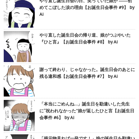
やり直し誕生日会の日、笑っていた娘が ――初
めてこぼした涙の理由【お誕生日会事件 #9】 by
Ai
やり直した誕生日会の帰り道、娘がつぶやいた
『ひと言』【お誕生日会事件 #8】 by Ai
謝って終わり、じゃなかった。誕生日会のあとに
残る違和感【お誕生日会事件 #7】 by Ai
「本当にごめんね…」誕生日を勘違いした先生
に“祝われなかった”娘が返したひと言【お誕生日
会事件 #6】 by Ai
「掲示物見れば一発です！」娘の誕生日を勘違い