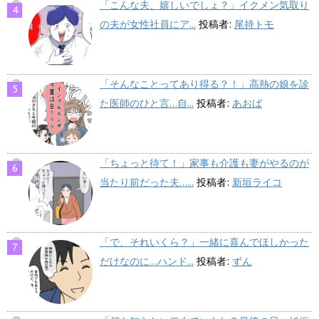
「こんな夫、嬉しいでしょ？」イクメン気取り
の夫が女性社員にア...
投稿者:
尾持トモ
「そんなことってあり得る？！」高熱の娘を診
た医師のひと言…自...
投稿者:
あおば
「ちょっと待て！」家事も介護も妻がやるのが
当たり前だった夫…...
投稿者:
新垣ライコ
「で、それいくら？」一緒に喜んでほしかった
だけなのに…ハンド...
投稿者:
ずん