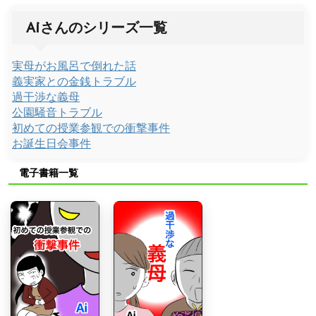
Aiさんのシリーズ一覧
実母がお風呂で倒れた話
義実家との金銭トラブル
過干渉な義母
公園騒音トラブル
初めての授業参観での衝撃事件
お誕生日会事件
電子書籍一覧