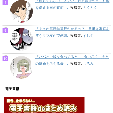
「何も知らない二人でいられる最後の日」妊娠
を伝える日の直前、...
投稿者:
ふくふく
「まさか毎日学童行かせるの？」共働き家庭を
笑うママ友が突然謝...
投稿者:
すじえ
「パパとご飯を食べてると…」食い尽くし夫と
の離婚を考える母、...
投稿者:
しろみ
電子書籍