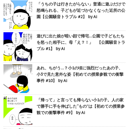
「うちの子は行きたがらない」普通に遊ぶだけで
怒鳴られる、子どもが近づかなくなった近所の公
園【公園騒音トラブル #2】 by Ai
遊びに出た娘が暗い顔で帰宅…公園で子どもたち
を怒った相手に、母「え？！」 【公園騒音トラ
ブル #1】 by Ai
あれ、ちがう…？小1の頃に強烈だったあの子、
小3で見た意外な姿【初めての授業参観での衝撃
事件 #10】 by Ai
「帰って」と言っても帰らない小1の子。人の家
で勝手に手を伸ばした“もの”は【初めての授業参
観での衝撃事件 #9】 by Ai