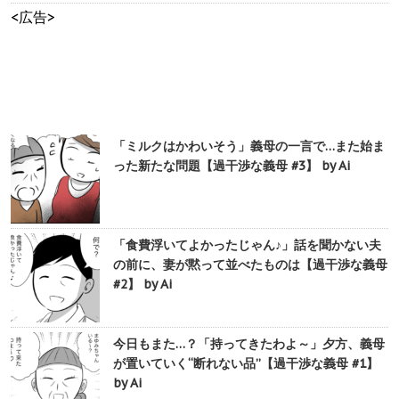
<広告>
「ミルクはかわいそう」義母の一言で…また始ま
った新たな問題【過干渉な義母 #3】 by Ai
「食費浮いてよかったじゃん♪」話を聞かない夫
の前に、妻が黙って並べたものは【過干渉な義母
#2】 by Ai
今日もまた…？「持ってきたわよ～」夕方、義母
が置いていく“断れない品”【過干渉な義母 #1】
by Ai