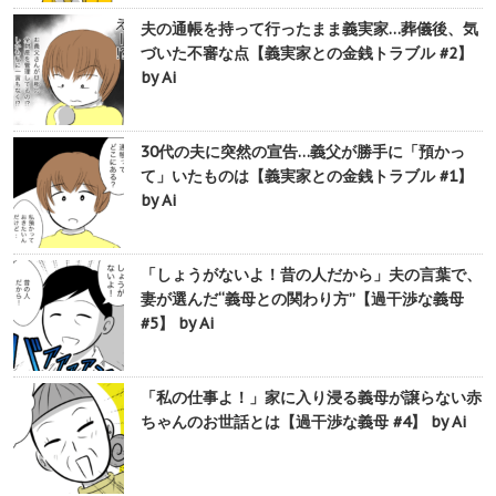
夫の通帳を持って行ったまま義実家…葬儀後、気
づいた不審な点【義実家との金銭トラブル #2】
by Ai
30代の夫に突然の宣告…義父が勝手に「預かっ
て」いたものは【義実家との金銭トラブル #1】
by Ai
「しょうがないよ！昔の人だから」夫の言葉で、
妻が選んだ“義母との関わり方”【過干渉な義母
#5】 by Ai
「私の仕事よ！」家に入り浸る義母が譲らない赤
ちゃんのお世話とは【過干渉な義母 #4】 by Ai