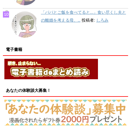
「パパとご飯を食べてると…」食い尽くし夫と
の離婚を考える母、...
投稿者:
しろみ
電子書籍
あなたの体験談大募集！