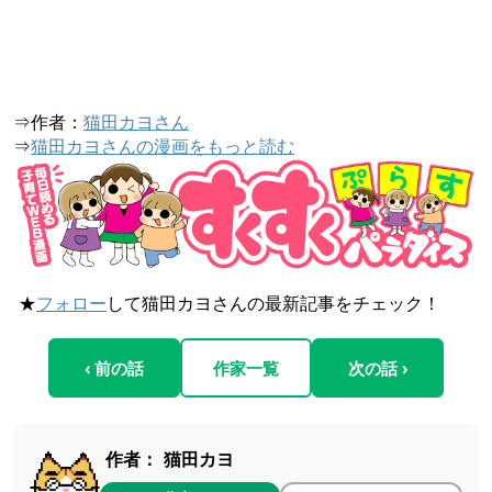
⇒作者：
猫田カヨさん
⇒
猫田カヨさんの漫画をもっと読む
★
フォロー
して猫田カヨさんの最新記事をチェック！
‹ 前の話
作家一覧
次の話 ›
作者：
猫田カヨ