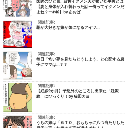
医師のひと言…自称イクメン夫が驚いた事実とは
【妻と身体が入れ替わった話ー俺ってイクメンだ
よね？ー#46】by あおば
関連記事:
靴が大好きな娘が気になるアイツ…
関連記事:
毎日「怖い夢を見たらどうしよう」と心配する息
子にママは…？？
関連記事:
【妊娠9か月】予想外のところに出来た「妊娠
線」にびっくり！by 猫田カヨ
関連記事:
うちの娘は「ＧＴＯ」おもちゃに八つ当たりした