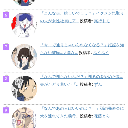
「こんな夫、嬉しいでしょ？」イクメン気取り
の夫が女性社員にア...
投稿者:
尾持トモ
「今まで通りじゃいられなくなる？」妊娠を知
らない彼氏…大事な...
投稿者:
ふくふく
「なんで謝らないんだ？」謝るのをやめた妻…
夫がたどり着いた『...
投稿者:
ずん
「なんであの人はいいのよ？！」孫の発表会に
犬を連れてきた義母...
投稿者:
花藤とら