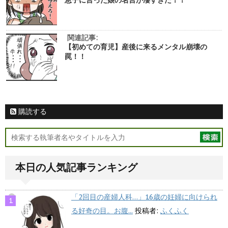
息子に言った娘の名言が凄すぎた！！
関連記事:
【初めての育児】産後に来るメンタル崩壊の
罠！！
購読する
本日の人気記事ランキング
「2回目の産婦人科…」16歳の妊婦に向けられ
る好奇の目。お腹...
投稿者:
ふくふく