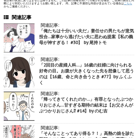
各読者の状況にあてはまるとは限りません。この記事の情報を用いて行動される場合、ご自身の責任と判
断により対応いただけますようお願い致します。 尚、記事に不適切な内容が含まれている場合は
こちら
からご連絡ください。
関連記事
関連記事:
「俺たちは十分いい夫だ」妻任せの男たちが意気
投合…家事から逃げたい夫に思わぬ提案【私の義
母が神すぎる！ #30】 by 尾持トモ
関連記事:
「2回目の産婦人科…」16歳の妊婦に向けられる
好奇の目。お腹が大きくなった先を想像して思う
のは【16歳、命と向き合うとき #77】by ふくふ
く
関連記事:
「帰ってきてくれたのか…」有罪となったぶつか
りおじさん…甘すぎる期待の結末は【お父さんが
ぶつかりおじさん⁉︎ #14】by のむ吉
関連記事:
「そんなことってあり得る？！」高熱の娘を診た