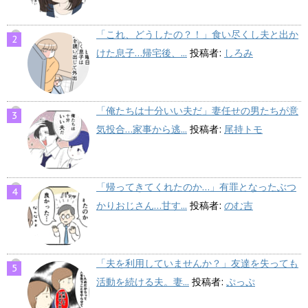
「これ、どうしたの？！」食い尽くし夫と出か
けた息子…帰宅後、...
投稿者:
しろみ
「俺たちは十分いい夫だ」妻任せの男たちが意
気投合…家事から逃...
投稿者:
尾持トモ
「帰ってきてくれたのか…」有罪となったぶつ
かりおじさん…甘す...
投稿者:
のむ吉
「夫を利用していませんか？」友達を失っても
活動を続ける夫。妻...
投稿者:
ぷっぷ