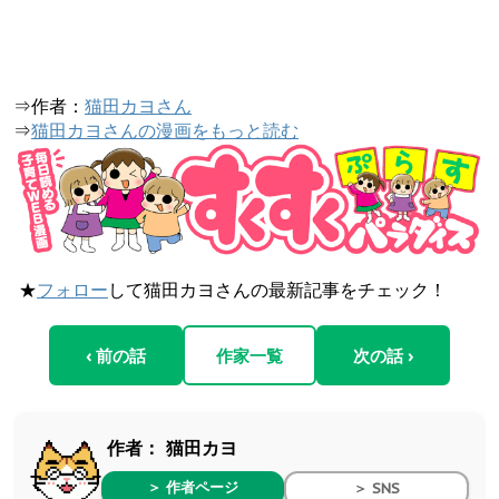
⇒作者：
猫田カヨさん
⇒
猫田カヨさんの漫画をもっと読む
★
フォロー
して猫田カヨさんの最新記事をチェック！
‹ 前の話
作家一覧
次の話 ›
作者：
猫田カヨ
＞ 作者ページ
＞ SNS