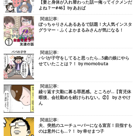
【妻と身体が入れ替わった話ー俺ってイクメンだ
よね？ー#46】by あおば
関連記事:
ぽっちゃりさんあるあるで話題！大人気インスタ
グラマー・ふくよかまるみさんが気になる！
関連記事:
パパが子守をしてると思ったら…5歳の娘にやら
せていたことは？！ by momobuta
関連記事:
繰り返す欠勤に募る罪悪感。ところが…【育児休
暇後、会社勤めを続けられない。②】 by さやけ
ん
関連記事:
夫、突然のユーチューバーになる宣言！目指すも
のは意外にも…？！ by 幸せまつ子