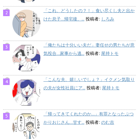
「これ、どうしたの？！」食い尽くし夫と出か
けた息子…帰宅後、...
投稿者:
しろみ
「俺たちは十分いい夫だ」妻任せの男たちが意
気投合…家事から逃...
投稿者:
尾持トモ
「こんな夫、嬉しいでしょ？」イクメン気取り
の夫が女性社員にア...
投稿者:
尾持トモ
「帰ってきてくれたのか…」有罪となったぶつ
かりおじさん…甘す...
投稿者:
のむ吉