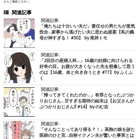
からご連絡ください。
関連記事
関連記事:
「俺たちは十分いい夫だ」妻任せの男たちが意気
投合…家事から逃げたい夫に思わぬ提案【私の義
母が神すぎる！ #30】 by 尾持トモ
関連記事:
「2回目の産婦人科…」16歳の妊婦に向けられる
好奇の目。お腹が大きくなった先を想像して思う
のは【16歳、命と向き合うとき #77】by ふくふ
く
関連記事:
「帰ってきてくれたのか…」有罪となったぶつか
りおじさん…甘すぎる期待の結末は【お父さんが
ぶつかりおじさん⁉︎ #14】by のむ吉
関連記事:
「そんなことってあり得る？！」高熱の娘を診た
医師のひと言…自称イクメン夫が驚いた事実とは