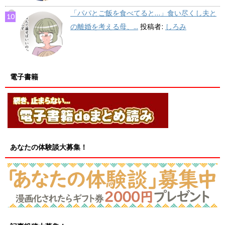
「パパとご飯を食べてると…」食い尽くし夫と
の離婚を考える母、...
投稿者:
しろみ
電子書籍
あなたの体験談大募集！