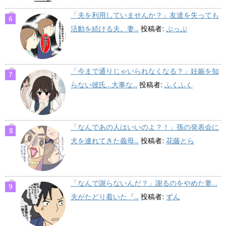
「夫を利用していませんか？」友達を失っても
活動を続ける夫。妻...
投稿者:
ぷっぷ
「今まで通りじゃいられなくなる？」妊娠を知
らない彼氏…大事な...
投稿者:
ふくふく
「なんであの人はいいのよ？！」孫の発表会に
犬を連れてきた義母...
投稿者:
花藤とら
「なんで謝らないんだ？」謝るのをやめた妻…
夫がたどり着いた『...
投稿者:
ずん