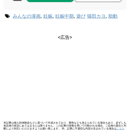
みんなの漫画
,
妊娠
,
妊娠中期
,
遊び
猫田カヨ
,
胎動
<広告>
本記事は個人的体験談などに基づいて作成されており、脚色なども加えられている場合もあり、必ずしも
各読者の状況にあてはまるとは限りません。この記事の情報を用いて行動される場合、ご自身の責任と判
断により対応いただけますようお願い致します。 尚、記事に不適切な内容が含まれている場合は
こちら