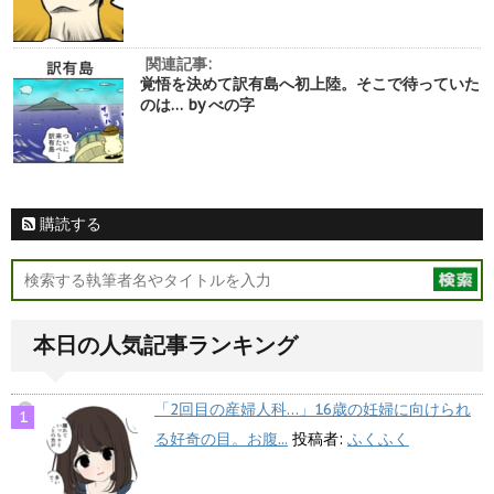
関連記事:
覚悟を決めて訳有島へ初上陸。そこで待っていた
のは… by べの字
購読する
本日の人気記事ランキング
「2回目の産婦人科…」16歳の妊婦に向けられ
る好奇の目。お腹...
投稿者:
ふくふく