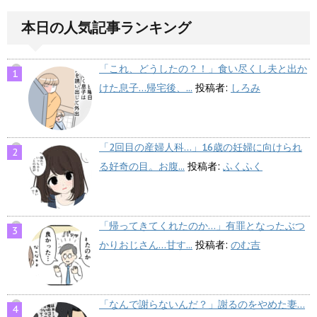
本日の人気記事ランキング
「これ、どうしたの？！」食い尽くし夫と出か
けた息子…帰宅後、...
投稿者:
しろみ
「2回目の産婦人科…」16歳の妊婦に向けられ
る好奇の目。お腹...
投稿者:
ふくふく
「帰ってきてくれたのか…」有罪となったぶつ
かりおじさん…甘す...
投稿者:
のむ吉
「なんで謝らないんだ？」謝るのをやめた妻…