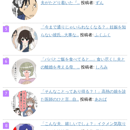
夫がたどり着いた『...
投稿者:
ずん
「今まで通りじゃいられなくなる？」妊娠を知
らない彼氏…大事な...
投稿者:
ふくふく
「パパとご飯を食べてると…」食い尽くし夫と
の離婚を考える母、...
投稿者:
しろみ
「そんなことってあり得る？！」高熱の娘を診
た医師のひと言…自...
投稿者:
あおば
「こんな夫、嬉しいでしょ？」イクメン気取り