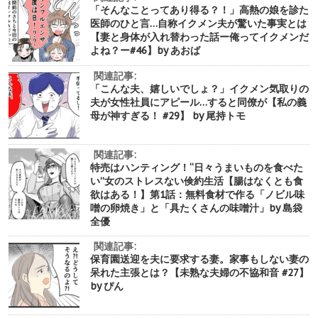
「そんなことってあり得る？！」高熱の娘を診た
医師のひと言…自称イクメン夫が驚いた事実とは
【妻と身体が入れ替わった話ー俺ってイクメンだ
よね？ー#46】by あおば
関連記事:
「こんな夫、嬉しいでしょ？」イクメン気取りの
夫が女性社員にアピール…すると同僚が【私の義
母が神すぎる！ #29】 by 尾持トモ
関連記事:
特売はハンティング！“日々うまいものを食べた
い”女のストレスない倹約生活【腸はなくとも食
欲はある！】第1話：無料食材で作る「ノビル味
噌の卵焼き」と「具たくさんの味噌汁」by 島袋
全優
関連記事:
保育園送迎を夫に要求する妻。家事もしない妻の
呆れた主張とは？【未熟な夫婦の不協和音 #27】
by ぴん