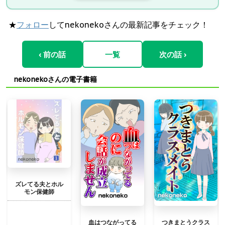
★
フォロー
してnekonekoさんの最新記事をチェック！
‹ 前の話
一覧
次の話 ›
nekonekoさんの電子書籍
ズレてる夫とホル
モン保健師
血はつながってる
つきまとうクラス