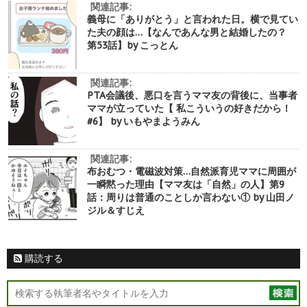
関連記事:
義母に「ありがとう」と言われた日。横で見てい
た夫の顔は…【なんであんな男と結婚したの？
第53話】by こっとん
関連記事:
PTA会議後、悪口を言うママ友の背後に、当事者
ママが立っていた【 私こういうの好きだから！
#6】 by いもやまようみん
関連記事:
布おむつ・電磁波対策…自然派育児ママに周囲が
一瞬黙った理由【ママ友は「自然」の人】第9
話：周りは普通のことしか言わない① by 山田ノ
ジル＆すじえ
購読する