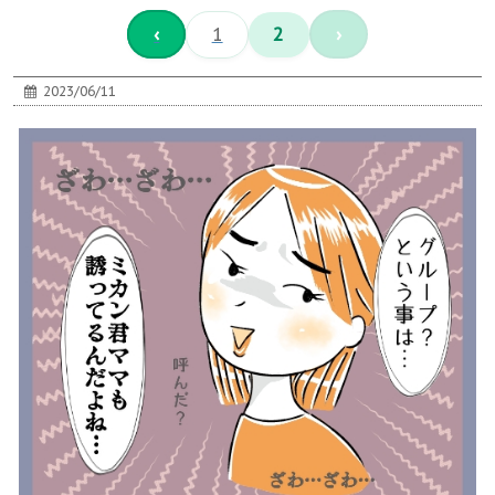
‹
1
2
›
2023/06/11