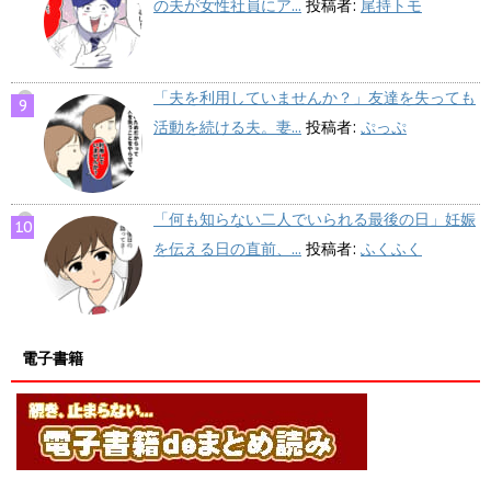
の夫が女性社員にア...
投稿者:
尾持トモ
「夫を利用していませんか？」友達を失っても
活動を続ける夫。妻...
投稿者:
ぷっぷ
「何も知らない二人でいられる最後の日」妊娠
を伝える日の直前、...
投稿者:
ふくふく
電子書籍