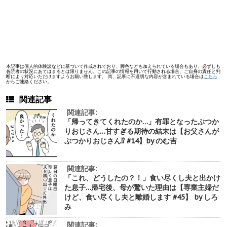
本記事は個人的体験談などに基づいて作成されており、脚色なども加えられている場合もあり、必ずしも
各読者の状況にあてはまるとは限りません。この記事の情報を用いて行動される場合、ご自身の責任と判
断により対応いただけますようお願い致します。 尚、記事に不適切な内容が含まれている場合は
こちら
からご連絡ください。
関連記事
関連記事:
「帰ってきてくれたのか…」有罪となったぶつか
りおじさん…甘すぎる期待の結末は【お父さんが
ぶつかりおじさん⁉︎ #14】by のむ吉
関連記事:
「これ、どうしたの？！」食い尽くし夫と出かけ
た息子…帰宅後、母が驚いた理由は【専業主婦だ
けど、食い尽くし夫と離婚します #45】 by しろ
み
関連記事: