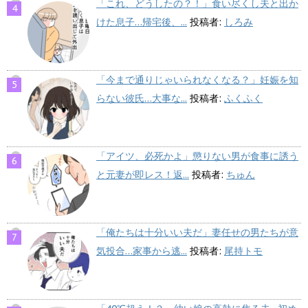
「これ、どうしたの？！」食い尽くし夫と出か
けた息子…帰宅後、...
投稿者:
しろみ
「今まで通りじゃいられなくなる？」妊娠を知
らない彼氏…大事な...
投稿者:
ふくふく
「アイツ、必死かよ」懲りない男が食事に誘う
と元妻が即レス！返...
投稿者:
ちゅん
「俺たちは十分いい夫だ」妻任せの男たちが意
気投合…家事から逃...
投稿者:
尾持トモ