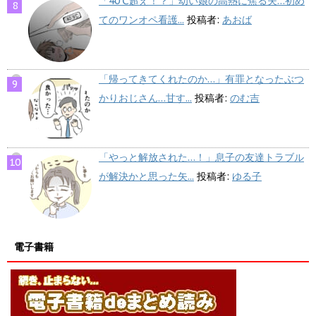
「40℃超え！？」幼い娘の高熱に焦る夫…初め
てのワンオペ看護...
投稿者:
あおば
「帰ってきてくれたのか…」有罪となったぶつ
かりおじさん…甘す...
投稿者:
のむ吉
「やっと解放された…！」息子の友達トラブル
が解決かと思った矢...
投稿者:
ゆる子
電子書籍