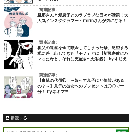
関連記事:
旦那さんと愛息子とのラブラブな日々が話題！大
人気インスタグラマー・mirinさんが気になる！
関連記事:
祖父の遺産を全て献金してしまった母。絶望する
私に差し出してきた『モノ』とは【新興宗教にハ
マった母と、それに支配された私⑮】 by すじえ
関連記事:
【毒親の代償㉑ ～娘って息子ほど価値がある
の？～】息子の彼女へのプレゼントは〇〇で十
分！ by ネギマヨ
購読する