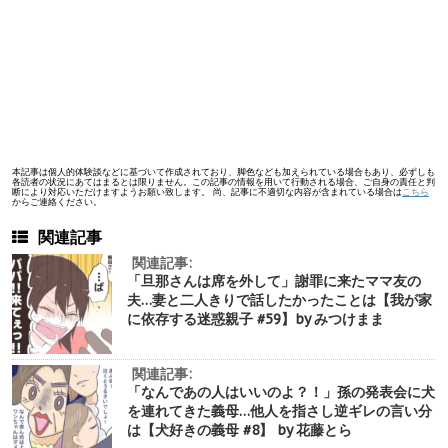
本記事は個人的体験談などに基づいて作成されており、脚色なども加えられている場合もあり、必ずしも
各読者の状況にあてはまるとは限りません。この記事の情報を用いて行動される場合、ご自身の責任と判
断により対応いただけますようお願い致します。 尚、記事に不適切な内容が含まれている場合は
こちら
からご連絡ください。
関連記事
関連記事:
「旦那さんは席を外して」謝罪に来たママ友の
夫…妻と二人きりで話したかったことは【我が家
に依存する迷惑親子 #59】by みつけまま
関連記事:
「なんであの人はいいのよ？！」孫の発表会に犬
を連れてきた義母…他人を指さし逆ギレの言い分
は【犬好きの義母 #8】 by 花藤とら