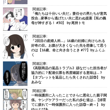
関連記事:
「俺たちは十分いい夫だ」妻任せの男たちが意気
投合…家事から逃げたい夫に思わぬ提案【私の義
母が神すぎる！ #30】 by 尾持トモ
関連記事:
「2回目の産婦人科…」16歳の妊婦に向けられる
好奇の目。お腹が大きくなった先を想像して思う
のは【16歳、命と向き合うとき #77】by ふくふ
く
関連記事:
《高額商品の返品トラブル》頑なだった担当者が
協力的に？配達伝票を再度確認する意味は…？
【タブレットを返品したら失くされた話㉓】 by
あみな
関連記事:
一時保護所に入ったことでさらに悪化した親子関
係。ヤングケアラーだった私の歩む道は…【姉育
てに疲れて一時保護所に入った話⑬～終～】 by
ゆーとぴあ