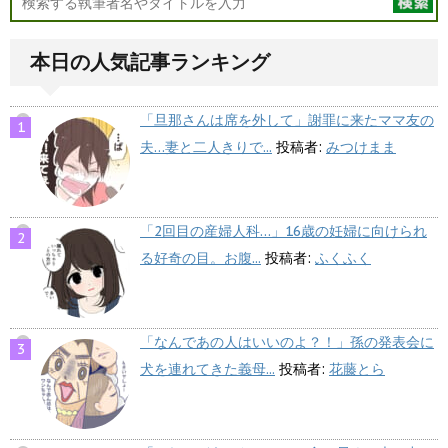
本日の人気記事ランキング
「旦那さんは席を外して」謝罪に来たママ友の
夫…妻と二人きりで...
投稿者:
みつけまま
「2回目の産婦人科…」16歳の妊婦に向けられ
る好奇の目。お腹...
投稿者:
ふくふく
「なんであの人はいいのよ？！」孫の発表会に
犬を連れてきた義母...
投稿者:
花藤とら