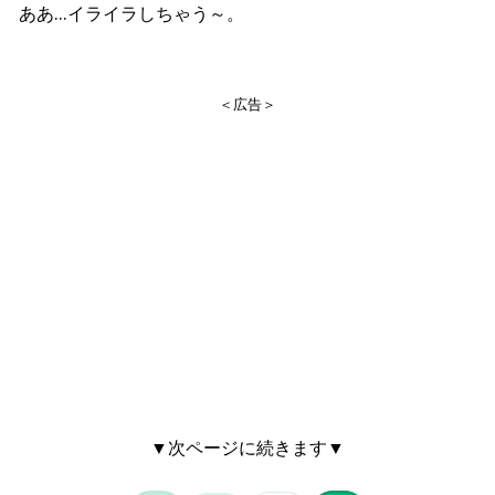
ああ…イライラしちゃう～。
＜広告＞
▼次ページに続きます▼