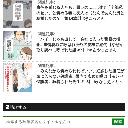
関連記事:
責任を感じる人たち。悪いのは……誰？「全部私
のせい」と責める妻に友人は【なんであんな男と
結婚したの？ 第141話】by こっとん
関連記事:
「ハイ、じゃあ出して」会社に入った警察の捜
査…事情聴取に呼ばれ突然の要求に絶句【なぜか
取り調べに呼ばれた話 #2】 by あやっとそん
関連記事:
「みんなから責められればいい」妊娠した担任が
気に入らない保護者…園内で広めた噂は【モンペ
保護者に執着された先生 #18】 by なしえマミ～
購読する