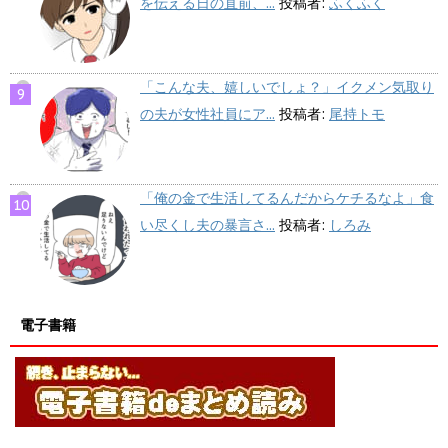
を伝える日の直前、...
投稿者:
ふくふく
「こんな夫、嬉しいでしょ？」イクメン気取り
の夫が女性社員にア...
投稿者:
尾持トモ
「俺の金で生活してるんだからケチるなよ」食
い尽くし夫の暴言さ...
投稿者:
しろみ
電子書籍