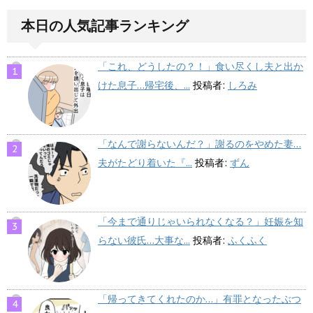
本日の人気記事ランキング
「これ、どうしたの？！」食い尽くし夫と出か
けた息子…帰宅後、...
投稿者:
しろみ
「なんで謝らないんだ？」謝るのをやめた妻…
夫がたどり着いた『...
投稿者:
ずん
「今まで通りじゃいられなくなる？」妊娠を知
らない彼氏…大事な...
投稿者:
ふくふく
「帰ってきてくれたのか…」有罪となったぶつ