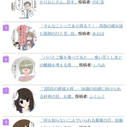
かりおじさん…甘す...
投稿者:
のむ吉
「そんなことってあり得る？！」高熱の娘を診
た医師のひと言…自...
投稿者:
あおば
「パパとご飯を食べてると…」食い尽くし夫と
の離婚を考える母、...
投稿者:
しろみ
「2回目の産婦人科…」16歳の妊婦に向けられ
る好奇の目。お腹...
投稿者:
ふくふく
「何も知らない二人でいられる最後の日」妊娠