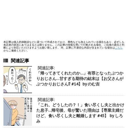
本記事は個人的体験談などに基づいて作成されており、脚色なども加えられている場合もあり、必ずしも
各読者の状況にあてはまるとは限りません。この記事の情報を用いて行動される場合、ご自身の責任と判
断により対応いただけますようお願い致します。 尚、記事に不適切な内容が含まれている場合は
こちら
からご連絡ください。
関連記事
関連記事:
「帰ってきてくれたのか…」有罪となったぶつか
りおじさん…甘すぎる期待の結末は【お父さんが
ぶつかりおじさん⁉︎ #14】by のむ吉
関連記事:
「これ、どうしたの？！」食い尽くし夫と出かけ
た息子…帰宅後、母が驚いた理由は【専業主婦だ
けど、食い尽くし夫と離婚します #45】 by しろ
み