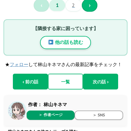
‹
1
2
›
【隣接する家に困っています】
他の話も読む
★
フォロー
して林山キネマさんの最新記事をチェック！
‹ 前の話
一覧
次の話 ›
作者：
林山キネマ
＞ 作者ページ
＞ SNS