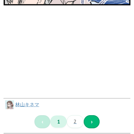
林山キネマ
‹
1
2
›