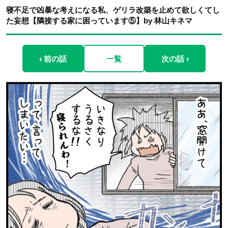
寝不足で凶暴な考えになる私、ゲリラ改築を止めて欲しくてし
た妄想【隣接する家に困っています⑤】by 林山キネマ
‹ 前の話
一覧
次の話 ›