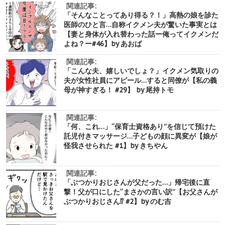
関連記事:
「そんなことってあり得る？！」高熱の娘を診た
医師のひと言…自称イクメン夫が驚いた事実とは
【妻と身体が入れ替わった話ー俺ってイクメンだ
よね？ー#46】by あおば
関連記事:
「こんな夫、嬉しいでしょ？」イクメン気取りの
夫が女性社員にアピール…すると同僚が【私の義
母が神すぎる！ #29】 by 尾持トモ
関連記事:
「何、これ…」“保育士資格あり”を信じて預けた
託児付きマッサージ…子どもの顔に異変が【娘が
怪我させられた #1】by きちやん
関連記事:
「ぶつかりおじさんが父だった…」帰宅後に直
撃！父が口にした“まさかの言い訳”【お父さんが
ぶつかりおじさん⁉︎ #2】by のむ吉