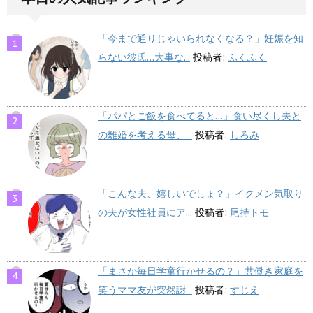
「今まで通りじゃいられなくなる？」妊娠を知
らない彼氏…大事な...
投稿者:
ふくふく
「パパとご飯を食べてると…」食い尽くし夫と
の離婚を考える母、...
投稿者:
しろみ
「こんな夫、嬉しいでしょ？」イクメン気取り
の夫が女性社員にア...
投稿者:
尾持トモ
「まさか毎日学童行かせるの？」共働き家庭を
笑うママ友が突然謝...
投稿者:
すじえ