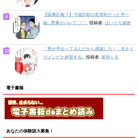
【因果応報？】寸借詐欺の常習犯だった中一
娘…悪事がバレて〇〇...
投稿者:
はいどろ漫画
「男が手伝ってるんだから感謝しろ！」夫をイ
クメンだと絶賛する...
投稿者:
尾持トモ
電子書籍
あなたの体験談大募集！