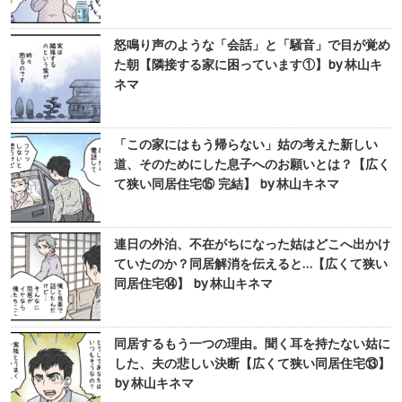
怒鳴り声のような「会話」と「騒音」で目が覚め
た朝【隣接する家に困っています①】by 林山キ
ネマ
「この家にはもう帰らない」姑の考えた新しい
道、そのためにした息子へのお願いとは？【広く
て狭い同居住宅⑮ 完結】 by 林山キネマ
連日の外泊、不在がちになった姑はどこへ出かけ
ていたのか？同居解消を伝えると…【広くて狭い
同居住宅⑭】 by 林山キネマ
同居するもう一つの理由。聞く耳を持たない姑に
した、夫の悲しい決断【広くて狭い同居住宅⑬】
by 林山キネマ