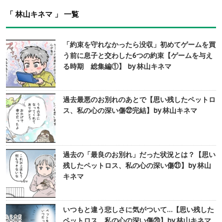
「 林山キネマ 」 一覧
「約束を守れなかったら没収」初めてゲームを買
う前に息子と交わした6つの約束【ゲームを与え
る時期 総集編①】 by 林山キネマ
過去最悪のお別れのあとで【思い残したペットロ
ス、私の心の深い傷㉒完結】by 林山キネマ
過去の「最良のお別れ」だった状況とは？【思い
残したペットロス、私の心の深い傷㉑】by 林山
キネマ
いつもと違う悲しさに気がついて…【思い残した
ペットロス、私の心の深い傷⑳】by 林山キネマ