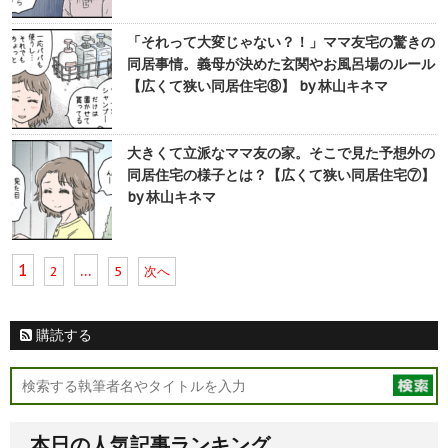
「それって大変じゃない？！」ママ友宅の驚きの
同居事情。義母が決めた玄関やお風呂場のルール
【広くて狭い同居住宅⑧】 by 林山キネマ
大きくて立派なママ友の家。そこで見た予想外の
同居住宅の様子とは？【広くて狭い同居住宅⑦】
by 林山キネマ
1
…
2
5
次へ
購読する
本日の人気記事ランキング