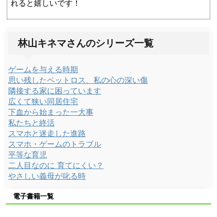
れると嬉しいです！
林山キネマさんのシリーズ一覧
ゲームを与える時期
思い残したペットロス、私の心の深い傷
隣接する家に困っています
広くて狭い同居住宅
下血から始まった一大事
私たちと終活
スマホと迷走した進路
スマホ・ゲームのトラブル
平等な育児
二人目なのに 育てにくい？
やさしい義母が叱る時
電子書籍一覧