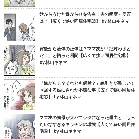
姑からうけた嫌がらせを告白！夫の態度・反応
は？【広くて狭い同居住宅⑫】 by 林山キネマ
背後から液体の正体は？ママ友が「絶対わざと
だ！」と悟った瞬間【広くて狭い同居住宅⑪】
by 林山キネマ
「嫌がらせ？それとも偶然？」線引きが難しい！
同居する姑にされた不穏な事【広くて狭い同居住
宅⑩】 by 林山キネマ
ママ友の義母が大パニックになった理由と、もっ
たいなすぎるキッチンの環境【広くて狭い同居住
宅⑨】 by 林山キネマ