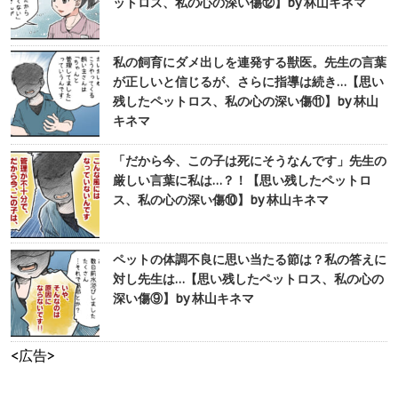
ットロス、私の心の深い傷⑫】by 林山キネマ
私の飼育にダメ出しを連発する獣医。先生の言葉
が正しいと信じるが、さらに指導は続き…【思い
残したペットロス、私の心の深い傷⑪】by 林山
キネマ
「だから今、この子は死にそうなんです」先生の
厳しい言葉に私は…？！【思い残したペットロ
ス、私の心の深い傷⑩】by 林山キネマ
ペットの体調不良に思い当たる節は？私の答えに
対し先生は…【思い残したペットロス、私の心の
深い傷⑨】by 林山キネマ
<広告>