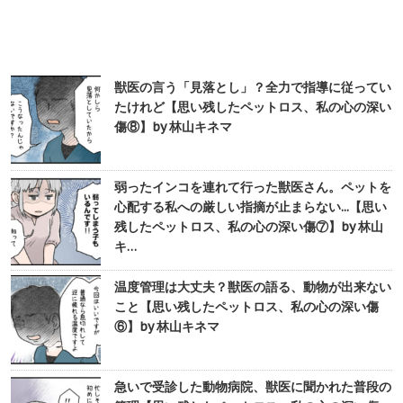
獣医の言う「見落とし」？全力で指導に従ってい
たけれど【思い残したペットロス、私の心の深い
傷⑧】by 林山キネマ
弱ったインコを連れて行った獣医さん。ペットを
心配する私への厳しい指摘が止まらない...【思い
残したペットロス、私の心の深い傷⑦】by 林山
キ…
温度管理は大丈夫？獣医の語る、動物が出来ない
こと【思い残したペットロス、私の心の深い傷
⑥】by 林山キネマ
急いで受診した動物病院、獣医に聞かれた普段の