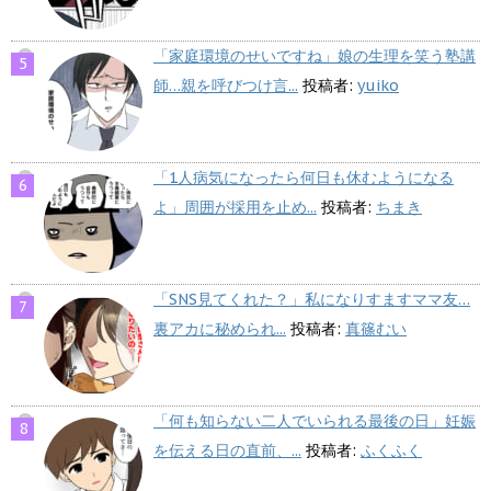
「家庭環境のせいですね」娘の生理を笑う塾講
師…親を呼びつけ言...
投稿者:
yuiko
「1人病気になったら何日も休むようになる
よ」周囲が採用を止め...
投稿者:
ちまき
「SNS見てくれた？」私になりすますママ友…
裏アカに秘められ...
投稿者:
真篠むい
「何も知らない二人でいられる最後の日」妊娠
を伝える日の直前、...
投稿者:
ふくふく