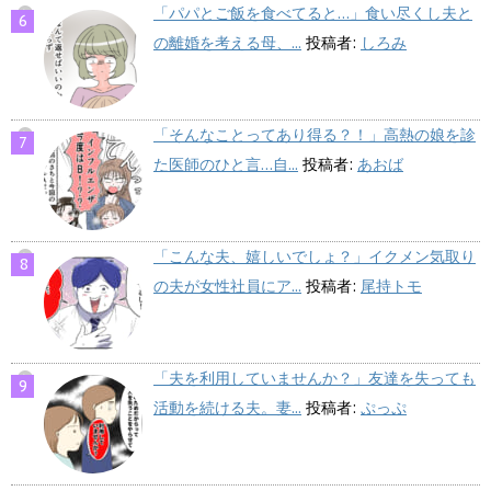
「パパとご飯を食べてると…」食い尽くし夫と
の離婚を考える母、...
投稿者:
しろみ
「そんなことってあり得る？！」高熱の娘を診
た医師のひと言…自...
投稿者:
あおば
「こんな夫、嬉しいでしょ？」イクメン気取り
の夫が女性社員にア...
投稿者:
尾持トモ
「夫を利用していませんか？」友達を失っても
活動を続ける夫。妻...
投稿者:
ぷっぷ