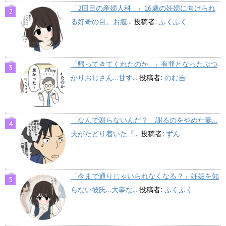
「2回目の産婦人科…」16歳の妊婦に向けられ
る好奇の目。お腹...
投稿者:
ふくふく
「帰ってきてくれたのか…」有罪となったぶつ
かりおじさん…甘す...
投稿者:
のむ吉
「なんで謝らないんだ？」謝るのをやめた妻…
夫がたどり着いた『...
投稿者:
ずん
「今まで通りじゃいられなくなる？」妊娠を知
らない彼氏…大事な...
投稿者:
ふくふく