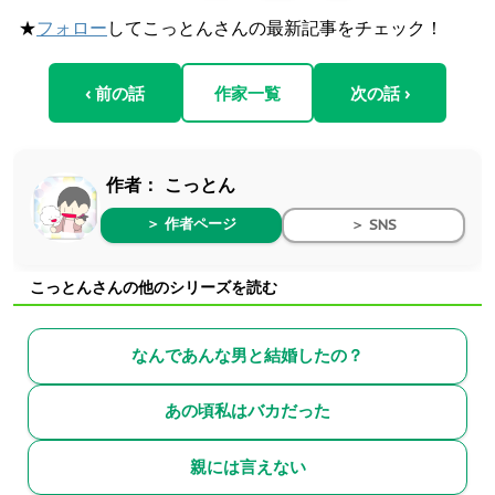
★
フォロー
してこっとんさんの最新記事をチェック！
‹ 前の話
作家一覧
次の話 ›
作者：
こっとん
＞ 作者ページ
＞ SNS
こっとんさんの他のシリーズを読む
なんであんな男と結婚したの？
あの頃私はバカだった
親には言えない