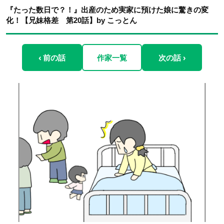
『たった数日で？！』出産のため実家に預けた娘に驚きの変
化！【兄妹格差 第20話】by こっとん
‹ 前の話
作家一覧
次の話 ›