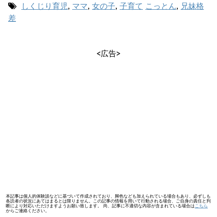
しくじり育児
,
ママ
,
女の子
,
子育て
こっとん
,
兄妹格
差
<広告>
本記事は個人的体験談などに基づいて作成されており、脚色なども加えられている場合もあり、必ずしも
各読者の状況にあてはまるとは限りません。この記事の情報を用いて行動される場合、ご自身の責任と判
断により対応いただけますようお願い致します。 尚、記事に不適切な内容が含まれている場合は
こちら
からご連絡ください。