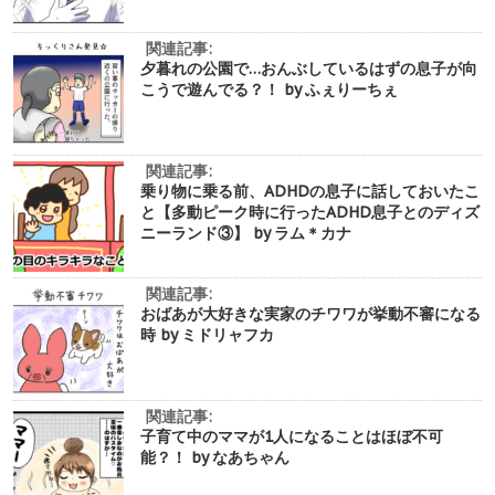
関連記事:
夕暮れの公園で…おんぶしているはずの息子が向
こうで遊んでる？！ by ふぇりーちぇ
関連記事:
乗り物に乗る前、ADHDの息子に話しておいたこ
と【多動ピーク時に行ったADHD息子とのディズ
ニーランド③】 by ラム＊カナ
関連記事:
おばあが大好きな実家のチワワが挙動不審になる
時 by ミドリャフカ
関連記事:
子育て中のママが1人になることはほぼ不可
能？！ by なあちゃん