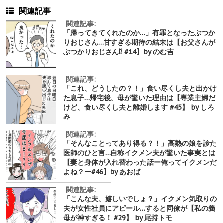
関連記事
関連記事:
「帰ってきてくれたのか…」有罪となったぶつか
りおじさん…甘すぎる期待の結末は【お父さんが
ぶつかりおじさん⁉︎ #14】by のむ吉
関連記事:
「これ、どうしたの？！」食い尽くし夫と出かけ
た息子…帰宅後、母が驚いた理由は【専業主婦だ
けど、食い尽くし夫と離婚します #45】 by しろ
み
関連記事:
「そんなことってあり得る？！」高熱の娘を診た
医師のひと言…自称イクメン夫が驚いた事実とは
【妻と身体が入れ替わった話ー俺ってイクメンだ
よね？ー#46】by あおば
関連記事:
「こんな夫、嬉しいでしょ？」イクメン気取りの
夫が女性社員にアピール…すると同僚が【私の義
母が神すぎる！ #29】 by 尾持トモ