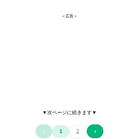
＜広告＞
▼次ページに続きます▼
‹
1
2
›