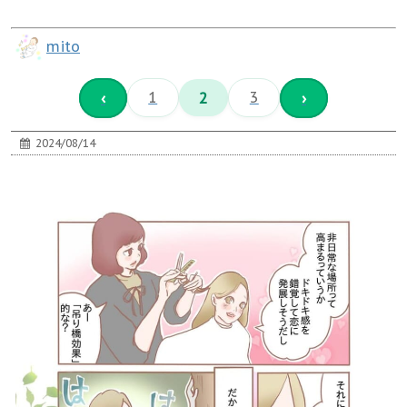
mito
‹
1
2
3
›
2024/08/14