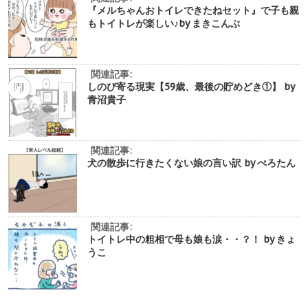
『メルちゃんおトイレできたねセット』で子も親
もトイトレが楽しい♪by まきこんぶ
関連記事:
しのび寄る現実【59歳、最後の貯めどき①】 by
青沼貴子
関連記事:
犬の散歩に行きたくない娘の言い訳 by ぺろたん
関連記事:
トイトレ中の粗相で母も娘も涙・・？！ by きょ
うこ