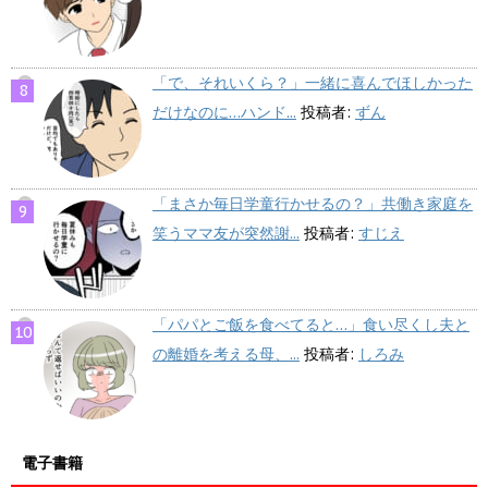
「で、それいくら？」一緒に喜んでほしかった
だけなのに…ハンド...
投稿者:
ずん
「まさか毎日学童行かせるの？」共働き家庭を
笑うママ友が突然謝...
投稿者:
すじえ
「パパとご飯を食べてると…」食い尽くし夫と
の離婚を考える母、...
投稿者:
しろみ
電子書籍