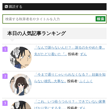
購読する
本日の人気記事ランキング
「なんで謝らないんだ？」謝るのをやめた妻…
夫がたどり着いた『...
投稿者:
ずん
「今まで通りじゃいられなくなる？」妊娠を知
らない彼氏…大事な...
投稿者:
ふくふく
「これ、いつ拾うつもり？」できていない家事
ばかり気にする夫…...
投稿者:
ずん