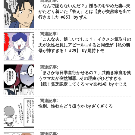
関連記事:
「なんで謝らないんだ？」謝るのをやめた妻…夫
がたどり着いた『答え』とは【妻が突然家を出て
行きました #65】 by ずん
関連記事:
「こんな夫、嬉しいでしょ？」イクメン気取りの
夫が女性社員にアピール…すると同僚が【私の義
母が神すぎる！ #29】 by 尾持トモ
関連記事:
「まさか毎日学童行かせるの？」共働き家庭を笑
うママ友が突然謝罪…その理由がひどすぎる
【続！貧乏認定してくるママ友#14】by すじえ
関連記事:
性別、性欲をどう扱うか by ざくざくろ
関連記事: