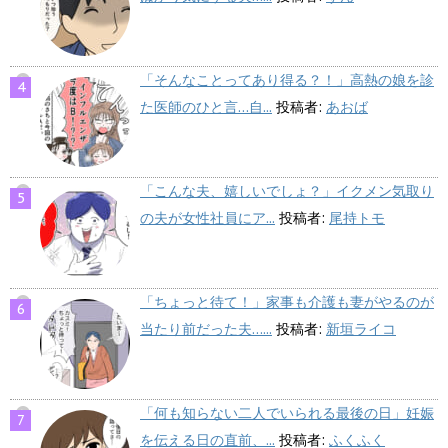
「そんなことってあり得る？！」高熱の娘を診
た医師のひと言…自...
投稿者:
あおば
「こんな夫、嬉しいでしょ？」イクメン気取り
の夫が女性社員にア...
投稿者:
尾持トモ
「ちょっと待て！」家事も介護も妻がやるのが
当たり前だった夫…...
投稿者:
新垣ライコ
「何も知らない二人でいられる最後の日」妊娠
を伝える日の直前、...
投稿者:
ふくふく