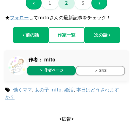
‹
1
2
3
›
★
フォロー
してmitoさんの最新記事をチェック！
‹ 前の話
作家一覧
次の話 ›
作者：
mito
＞ 作者ページ
＞ SNS
働くママ
,
女の子
mito
,
婚活
,
本日はどうされます
か？
<広告>